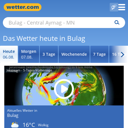
Das Wetter heute in Bulag
Heute
Morgen
3 Tage
Wochenende
7 Tage
16 Tage
06.08.
07.08.
Jetstream - 5-Tages-Vorhersage
Aktuelles Wetter in
Bulag
16°C
Wolkig