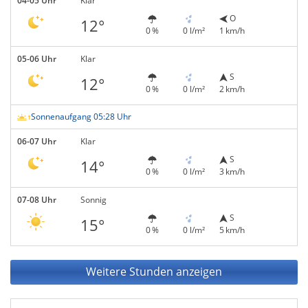
04-05 Uhr
Klar
O
12°
0 %
0 l/m²
1 km/h
05-06 Uhr
Klar
S
12°
0 %
0 l/m²
2 km/h
Sonnenaufgang 05:28 Uhr
06-07 Uhr
Klar
S
14°
0 %
0 l/m²
3 km/h
07-08 Uhr
Sonnig
S
15°
0 %
0 l/m²
5 km/h
Weitere Stunden anzeigen