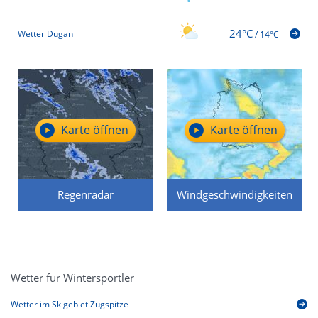
24°C
Wetter Dugan
/
14°C
Karte öffnen
Karte öffnen
Regenradar
Windgeschwindigkeiten
Wetter für Wintersportler
Wetter im Skigebiet Zugspitze