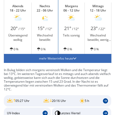
Abends
Nachts
Morgens
Mittags
18 - 22 Uhr
22 - 06 Uhr
06 - 12 Uhr
12 - 18 Uhr
20°
15°
21°
23°
/ 15°
/ 12°
/ 12°
/ 22°
Überwiegend
Wechselnd
Teils sonnig
Wechselnd
wolkig
bewölkt
bewölkt, wenig
Sonne
0 %
0 %
0 %
0 %
mehr Wetterinfos heute
In Bulag bilden sich morgens vereinzelt Wolken und die Temperatur liegt
bei 13°C. Im weiteren Tagesverlauf ist es mittags und auch abends vielfach
wolkig, gebietsweise kann sich auch die Sonne durchsetzen und die
Temperaturen liegen zwischen 15 und 23 Grad. In der Nacht ist es
überwiegend klar mit vereinzelten Wolken und das Thermometer fällt auf
12°C.
05:27 Uhr
20:16 Uhr
5 h
UV-Index
Letztes Viertel