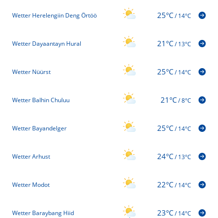
25°C
Wetter Herelengiin Deng Örtöö
/
14°C
21°C
Wetter Dayaantayn Hural
/
13°C
25°C
Wetter Nüürst
/
14°C
21°C
Wetter Balhin Chuluu
/
8°C
25°C
Wetter Bayandelger
/
14°C
24°C
Wetter Arhust
/
13°C
22°C
Wetter Modot
/
14°C
23°C
Wetter Baraybang Hiid
/
14°C