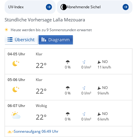
UV-Index
Abnehmende Sichel
Stündliche Vorhersage Lalla Mezouara
Heute werden bis zu 9 Sonnenstunden erwartet
Übersicht
Diagramm
04-05 Uhr
Klar
NO
22°
0 %
0 l/m²
11 km/h
05-06 Uhr
Klar
NO
22°
0 %
0 l/m²
9 km/h
06-07 Uhr
Wolkig
NO
22°
0 %
0 l/m²
6 km/h
Sonnenaufgang 06:49 Uhr