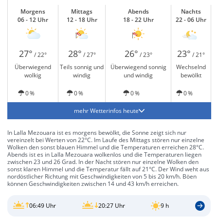
Morgens
Mittags
Abends
Nachts
06 - 12 Uhr
12 - 18 Uhr
18 - 22 Uhr
22 - 06 Uhr
27°
28°
26°
23°
/ 22°
/ 27°
/ 23°
/ 21°
Überwiegend
Teils sonnig und
Überwiegend sonnig
Wechselnd
wolkig
windig
und windig
bewölkt
0 %
0 %
0 %
0 %
mehr Wetterinfos heute
In Lalla Mezouara ist es morgens bewölkt, die Sonne zeigt sich nur
vereinzelt bei Werten von 22°C. Im Laufe des Mittags stören nur einzelne
Wolken den sonst blauen Himmel und die Temperaturen erreichen 28°C.
Abends ist es in Lalla Mezouara wolkenlos und die Temperaturen liegen
zwischen 23 und 26 Grad. In der Nacht stören nur einzelne Wolken den
sonst klaren Himmel und die Temperatur fällt auf 21°C. Der Wind weht aus
nordöstlicher Richtung mit Geschwindigkeiten von 5 bis 20 km/h. Böen
können Geschwindigkeiten zwischen 14 und 43 km/h erreichen.
06:49 Uhr
20:27 Uhr
9 h