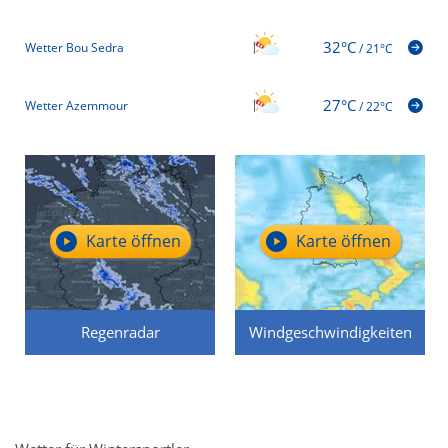
32°C
Wetter Bou Sedra
/
21°C
27°C
Wetter Azemmour
/
22°C
Karte öffnen
Karte öffnen
Regenradar
Windgeschwindigkeiten