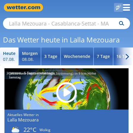
Das Wetter heute in Lalla Mezouara
Heute
Morgen
3 Tage
Wochenende
7 Tage
16 Tage
07.08.
08.08.
Jetstream - 5-Tages-Vorhersage
Aktuelles Wetter in
Lalla Mezouara
22°C
Wolkig