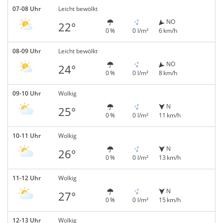
07-08 Uhr
Leicht bewölkt
NO
22°
0 %
0 l/m²
6 km/h
08-09 Uhr
Leicht bewölkt
NO
24°
0 %
0 l/m²
8 km/h
09-10 Uhr
Wolkig
N
25°
0 %
0 l/m²
11 km/h
10-11 Uhr
Wolkig
N
26°
0 %
0 l/m²
13 km/h
11-12 Uhr
Wolkig
N
27°
0 %
0 l/m²
15 km/h
12-13 Uhr
Wolkig