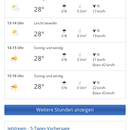
N
28°
0 %
0 l/m²
17 km/h
13-14 Uhr
Leicht bewölkt
N
28°
0 %
0 l/m²
19 km/h
14-15 Uhr
Sonnig und windig
N
28°
0 %
0 l/m²
21 km/h
Böen 42 km/h
15-16 Uhr
Sonnig und windig
N
28°
0 %
0 l/m²
22 km/h
Böen 43 km/h
Weitere Stunden anzeigen
Jetstream - 5-Tages-Vorhersage