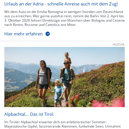
Urlaub an der Adria - schnelle Anreise auch mit dem Zug!
Mit dem Auto ist die Emilia Romagna in wenigen Stunden von Deutschland
aus zu erreichen. Wer gerne autofrei reist, nimmt die Bahn: Von 2. April bis
3. Oktober 2026 fahren Direktzüge von München über Bologna und Cesena
nach Rimini, Riccione und Cattolica ans Meer.
Hier mehr erfahren
ANZEIGE
Alpbachtal… Das ist Tirol.
Im Tiroler Alpbachtal erwartet dich ein erlebnisreicher Sommer:
Majestätische Gipfel, faszinierende Klammen, funkelnde Seen. Umrahmt