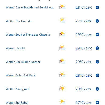
28°C
Wetter Dar el Haj Ahmed Ben Miloud
/
22°C
27°C
Wetter Dar Hamida
/
22°C
29°C
Wetter Souk et Tnine des Chtouka
/
21°C
29°C
Wetter Bir Jdid
/
21°C
29°C
Wetter Dar Ali Ben Nasser
/
21°C
28°C
Wetter Oulad Sidi Faris
/
22°C
29°C
Wetter Aïn ej Jmel
/
21°C
27°C
Wetter Sidi Rahal
/
22°C