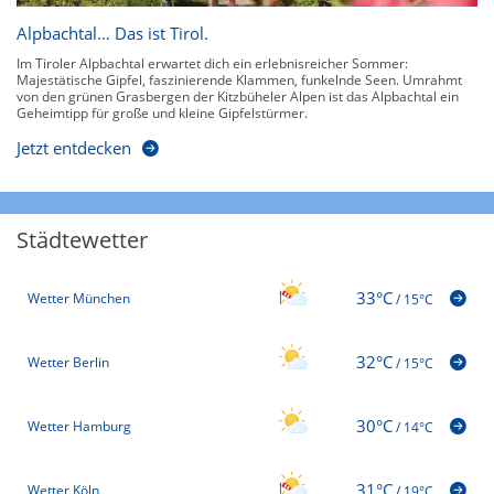
Alpbachtal… Das ist Tirol.
Im Tiroler Alpbachtal erwartet dich ein erlebnisreicher Sommer:
Majestätische Gipfel, faszinierende Klammen, funkelnde Seen. Umrahmt
von den grünen Grasbergen der Kitzbüheler Alpen ist das Alpbachtal ein
Geheimtipp für große und kleine Gipfelstürmer.
Jetzt entdecken
Städtewetter
33°C
Wetter München
/
15°C
32°C
Wetter Berlin
/
15°C
30°C
Wetter Hamburg
/
14°C
31°C
Wetter Köln
/
19°C