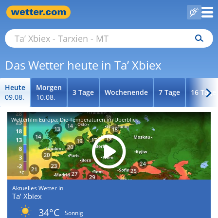
Das Wetter heute in Ta’ Xbiex
Heute
Morgen
3 Tage
Wochenende
7 Tage
16 Tage
09.08.
10.08.
Wetterfilm Europa: Die Temperaturen im Überblick
Aktuelles Wetter in
Ta’ Xbiex
34°C
Sonnig