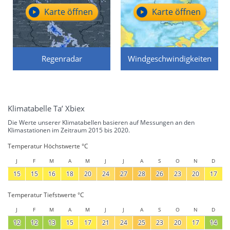
Karte öffnen
Karte öffnen
Regenradar
Windgeschwindigkeiten
Klimatabelle Ta’ Xbiex
Die Werte unserer Klimatabellen basieren auf Messungen an den
Klimastationen im Zeitraum 2015 bis 2020.
Temperatur Höchstwerte °C
J
F
M
A
M
J
J
A
S
O
N
D
15
15
16
18
20
24
27
28
26
23
20
17
Temperatur Tiefstwerte °C
J
F
M
A
M
J
J
A
S
O
N
D
12
12
13
15
17
21
24
25
23
20
17
14