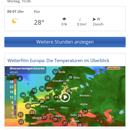
Montag, 10.08.
00-01 Uhr
Klar
W
28°
0 %
0 l/m²
3 km/h
Weitere Stunden anzeigen
Wetterfilm Europa: Die Temperaturen im Überblick