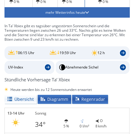
0 %
0 %
0 %
0 %
mehr Wetterinfos heute
In Ta’ Xbiex gibt es tagsüber ungestörten Sonnenschein und die
Temperaturen liegen zwischen 26 und 33°C. Nachts gibt es keine Wolken
und die Sterne sind klar zu erkennen bei einer Temperatur von 26°C. Mit
Böen zwischen 9 und 23 km/h ist zu rechnen.
06:15 Uhr
19:59 Uhr
12 h
UV-Index
Abnehmende Sichel
Stündliche Vorhersage Ta’ Xbiex
Heute werden bis zu 12 Sonnenstunden erwartet
Übersicht
Diagramm
Regenradar
13-14 Uhr
Sonnig
O
34°
5 %
0 l/m²
8 km/h