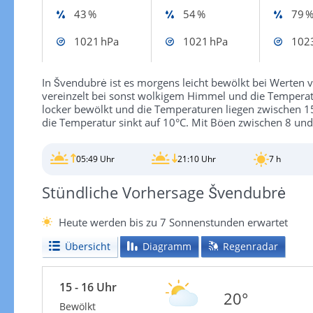
43 %
54 %
79 
1021 hPa
1021 hPa
102
In Švendubrė ist es morgens leicht bewölkt bei Werten v
vereinzelt bei sonst wolkigem Himmel und die Temperatu
locker bewölkt und die Temperaturen liegen zwischen 15
die Temperatur sinkt auf 10°C. Mit Böen zwischen 8 und
05:49 Uhr
21:10 Uhr
7 h
Stündliche Vorhersage Švendubrė
Heute werden bis zu 7 Sonnenstunden erwartet
Übersicht
Diagramm
Regenradar
15 - 16 Uhr
20°
Bewölkt