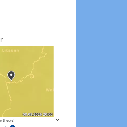
r
Windgeschwindigkeite
r (heute)
Windgeschwindigkeiten in 3h