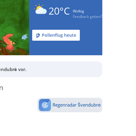
20°C
Wolkig
Feedback geben
Pollenflug heute
endubrė vor.
n
Regenradar Švendubrė