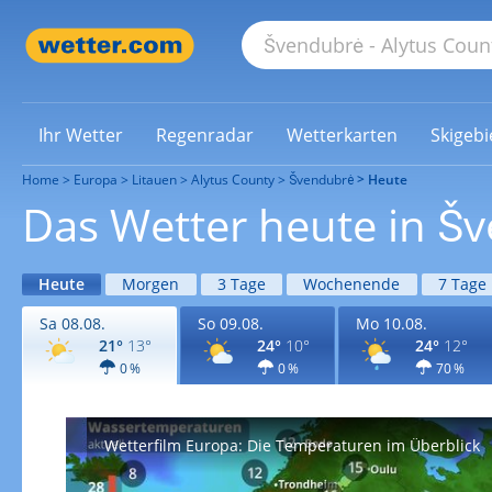
Ihr Wetter
Regenradar
Wetterkarten
Skigebi
Home
Europa
Litauen
Alytus County
Švendubrė
Heute
Das Wetter heute in Š
Heute
Morgen
3 Tage
Wochenende
7 Tage
Sa 08.08.
So 09.08.
Mo 10.08.
21°
13°
24°
10°
24°
12°
0 %
0 %
70 %
Wetterfilm Europa: Die Temperaturen im Überblick