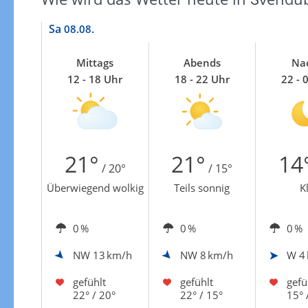
Zur Gewitterrisikokarte
Sa
08.08.
Mittags
Abends
Na
12 - 18 Uhr
18 - 22 Uhr
22 - 
21°
21°
14
/ 20°
/ 15°
Überwiegend wolkig
Teils sonnig
K
0 %
0 %
0 %
NW
13 km/h
NW
8 km/h
W
4
gefühlt
gefühlt
gefü
22° / 20°
22° / 15°
15° 