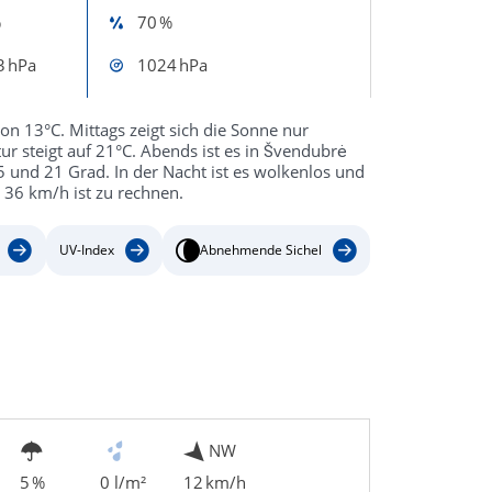
%
70 %
3 hPa
1024 hPa
on 13°C. Mittags zeigt sich die Sonne nur
r steigt auf 21°C. Abends ist es in Švendubrė
 und 21 Grad. In der Nacht ist es wolkenlos und
 36 km/h ist zu rechnen.
UV-Index
Abnehmende Sichel
NW
5 %
0 l/m²
12 km/h