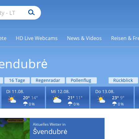
ete
HD Live Webcams
News & Videos
Reisen & Fre
vendubrė
16 Tage
Regenradar
Pollenflug
Rückblick
Di 11.08.
Mi 12.08.
Do 13.08.
20°
14°
21°
11°
23°
9°
0 %
0 %
0 %
Aktuelles Wetter in
Švendubrė