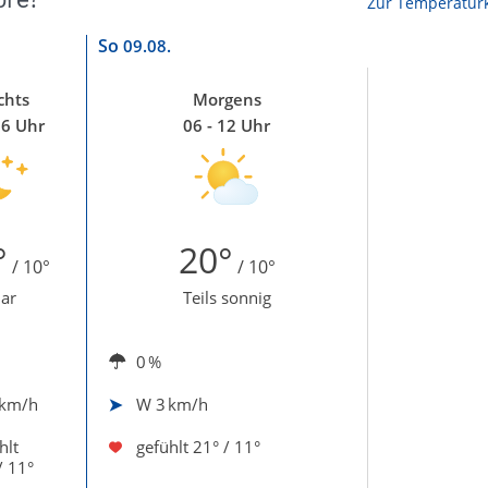
Zur Temperaturk
So
09.08.
chts
Morgens
06 Uhr
06 - 12 Uhr
°
20°
/ 10°
/ 10°
lar
Teils sonnig
0 %
 km/h
W
3 km/h
hlt
gefühlt
21° / 11°
/ 11°