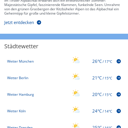
Im Tiroler Alpbachtal erwartet dich ein erlebnisreicher Sommer:
Majestätische Gipfel, faszinierende Klammen, funkelnde Seen. Umrahmt
von den grünen Grasbergen der Kitzbüheler Alpen ist das Alpbachtal ein
Geheimtipp für große und kleine Gipfelstürmer.
Jetzt entdecken
Städtewetter
26°C
Wetter München
/
17°C
21°C
Wetter Berlin
/
15°C
20°C
Wetter Hamburg
/
15°C
24°C
Wetter Köln
/
14°C
25°C
Wetter Dresden
/
16°C