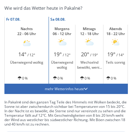
Wie wird das Wetter heute in Pakalnė?
Fr
07.08.
Sa
08.08.
Nachts
Morgens
Mittags
Abends
22 - 06 Uhr
06 - 12 Uhr
12 - 18 Uhr
18 - 22 Uhr
14°
19°
20°
19°
/ 12°
/ 12°
/ 19°
/ 14°
Überwiegend wolkig
Überwiegend
Wechselnd
Teils sonnig
wolkig
bewölkt, wenig
Sonne
0 %
0 %
0 %
0 %
mehr Wetterinfos heute
In Pakalnė sind den ganzen Tag Teile des Himmels mit Wolken bedeckt, die
Sonne ist aber zwischendurch sichtbar bei Temperaturen von 15 bis 20°C.
In der Nacht ist es bewölkt, die Sterne sind nur vereinzelt zu sehen und die
Temperatur fällt auf 12°C. Mit Geschwindigkeiten von 8 bis 20 km/h weht
der Wind aus westlicher bis südwestlicher Richtung. Mit Böen zwischen 18
und 40 km/h ist zu rechnen.