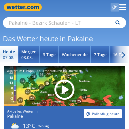
Das Wetter heute in Pakalnė
Heute
Morgen
3 Tage
Wochenende
7 Tage
16 Tage
07.08.
08.08.
Wetterfilm Europa: Die Temperaturen im Überblick
Aktuelles Wetter in
Pollenflug heute
Pakalnė
13°C
Wolkig