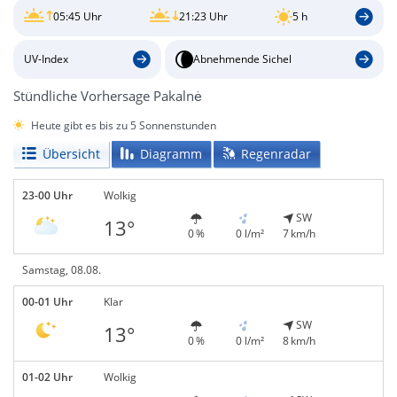
05:45 Uhr
21:23 Uhr
5 h
UV-Index
Abnehmende Sichel
Stündliche Vorhersage Pakalnė
Heute gibt es bis zu 5 Sonnenstunden
Übersicht
Diagramm
Regenradar
23-00 Uhr
Wolkig
SW
13°
0 %
0 l/m²
7 km/h
Samstag, 08.08.
00-01 Uhr
Klar
SW
13°
0 %
0 l/m²
8 km/h
01-02 Uhr
Wolkig