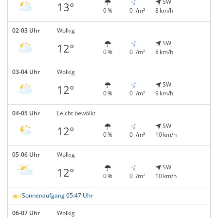
SW
13°
0 %
0 l/m²
8 km/h
02-03 Uhr
Wolkig
SW
12°
0 %
0 l/m²
8 km/h
03-04 Uhr
Wolkig
SW
12°
0 %
0 l/m²
9 km/h
04-05 Uhr
Leicht bewölkt
SW
12°
0 %
0 l/m²
10 km/h
05-06 Uhr
Wolkig
SW
12°
0 %
0 l/m²
10 km/h
Sonnenaufgang 05:47 Uhr
06-07 Uhr
Wolkig