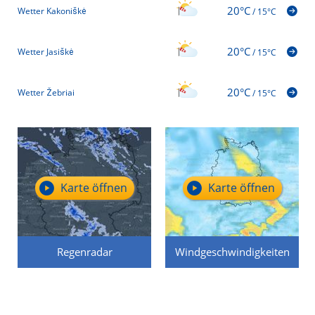
20°C
Wetter Kakoniškė
/
15°C
20°C
Wetter Jasiškė
/
15°C
20°C
Wetter Žebriai
/
15°C
Karte öffnen
Karte öffnen
Regenradar
Windgeschwindigkeiten