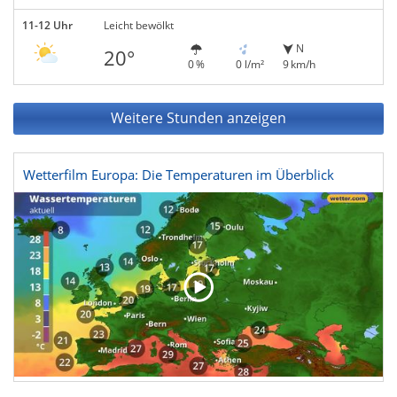
11-12 Uhr
Leicht bewölkt
N
20°
0 %
0 l/m²
9 km/h
Weitere Stunden anzeigen
Wetterfilm Europa: Die Temperaturen im Überblick