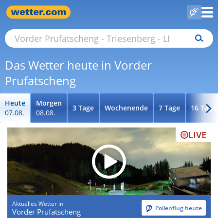
Das Wetter heute in Vorder
Prufatscheng
Heute
Morgen
3 Tage
Wochenende
7 Tage
16 Tage
07.08.
08.08.
LIVE
Aktuelles Wetter in
Pollenflug heute
Vorder Prufatscheng