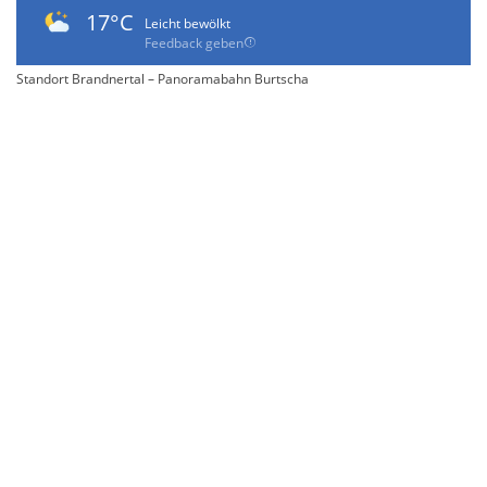
17°C
Leicht bewölkt
Feedback geben
Standort Brandnertal – Panoramabahn Burtscha