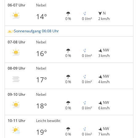
06-07 Uhr
Nebel
N
14°
0 %
0 l/m²
2 km/h
Sonnenaufgang 06:08 Uhr
07-08 Uhr
Nebel
NW
16°
0 %
0 l/m²
3 km/h
08-09 Uhr
Nebel
NW
17°
0 %
0 l/m²
4 km/h
09-10 Uhr
Nebel
NW
18°
0 %
0 l/m²
6 km/h
10-11 Uhr
Leicht bewölkt
NW
19°
0 %
0 l/m²
7 km/h