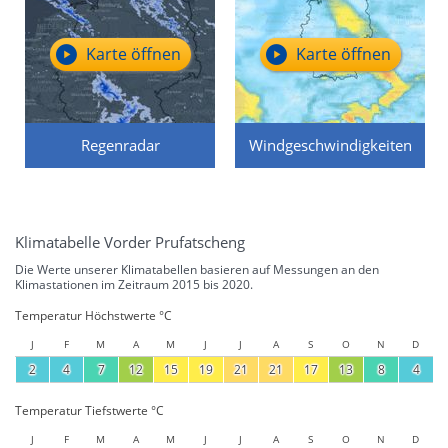
Karte öffnen
Karte öffnen
Regenradar
Windgeschwindigkeiten
Klimatabelle Vorder Prufatscheng
Die Werte unserer Klimatabellen basieren auf Messungen an den
Klimastationen im Zeitraum 2015 bis 2020.
Temperatur Höchstwerte °C
J
F
M
A
M
J
J
A
S
O
N
D
2
4
7
12
15
19
21
21
17
13
8
4
Temperatur Tiefstwerte °C
J
F
M
A
M
J
J
A
S
O
N
D