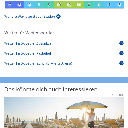
-7
-6
-3
1
5
10
12
11
8
4
-1
-5
Weitere Werte zu dieser Station
Wetter für Wintersportler
Wetter im Skigebiet Zugspitze
Wetter im Skigebiet Kitzbühel
Wetter im Skigebiet Ischgl (Silvretta Arena)
Das könnte dich auch interessieren
ANZEIGE