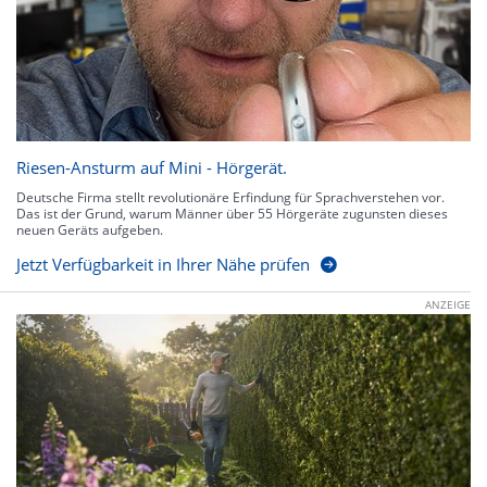
Riesen-Ansturm auf Mini - Hörgerät.
Deutsche Firma stellt revolutionäre Erfindung für Sprachverstehen vor.
Das ist der Grund, warum Männer über 55 Hörgeräte zugunsten dieses
neuen Geräts aufgeben.
Jetzt Verfügbarkeit in Ihrer Nähe prüfen
ANZEIGE