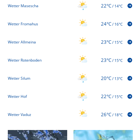
22°C
Wetter Masescha
/
14°C
24°C
Wetter Fromahus
/
16°C
23°C
Wetter Allmeina
/
15°C
23°C
Wetter Rotenboden
/
15°C
20°C
Wetter Silum
/
13°C
22°C
Wetter Hof
/
15°C
26°C
Wetter Vaduz
/
18°C