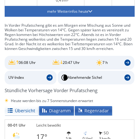
0,4 l/m²
mehr Wetterinfos heute
In Vorder Prufatscheng gibt es am Morgen eine Mischung aus Sonne und
Wolken bei Temperaturen von 14°C. Gegen später kann es vereinzelt zu
Regen kommen bei Höchstwerten von 22°C. Abends ist es in Vorder
Prufatscheng wolkenlos und die Temperaturen liegen zwischen 16 und 20
Grad. In der Nacht ist es wolkenlos bei Tiefsttemperaturen von 14°C. Böen
können Geschwindigkeiten zwischen 15 und 30 km/h erreichen.
06:08 Uhr
20:47 Uhr
7 h
UV-Index
Abnehmende Sichel
Stündliche Vorhersage Vorder Prufatscheng
Heute werden bis zu 7 Sonnenstunden erwartet
Übersicht
Diagramm
Regenradar
00-01 Uhr
Leicht bewölkt
SO
17°
5 %
0 l/m²
3 km/h