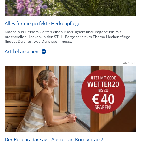
Alles für die perfekte Heckenpflege
Mache aus Deinem Garten einen Rückzugsort und umgebe ihn mit
prachtvollen Hecken. In den STIHL Ratgebern zum Thema Heckenpflege
findest Du alles, was Du wissen musst.
Artikel ansehen
ANZEIGE
Der Regenradar sagt: Auszeit an Bord voraus!