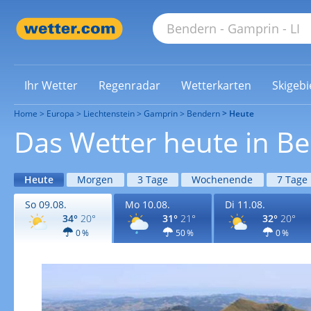
Ihr Wetter
Regenradar
Wetterkarten
Skigebi
Home
Europa
Liechtenstein
Gamprin
Bendern
Heute
Das Wetter heute in B
Heute
Morgen
3 Tage
Wochenende
7 Tage
So 09.08.
Mo 10.08.
Di 11.08.
34°
20°
31°
21°
32°
20°
0 %
50 %
0 %