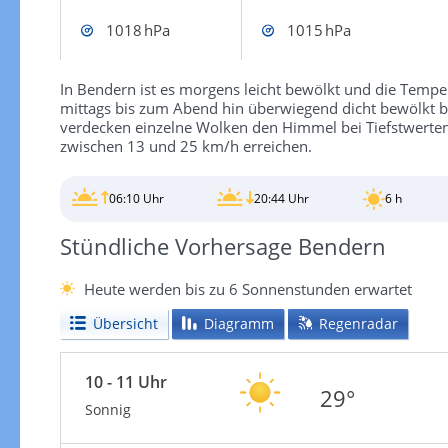
1018 hPa
1015 hPa
In Bendern ist es morgens leicht bewölkt und die Tempera
mittags bis zum Abend hin überwiegend dicht bewölkt be
verdecken einzelne Wolken den Himmel bei Tiefstwerte
zwischen 13 und 25 km/h erreichen.
06:10 Uhr
20:44 Uhr
6 h
Stündliche Vorhersage Bendern
Heute werden bis zu 6 Sonnenstunden erwartet
Übersicht
Diagramm
Regenradar
10 - 11 Uhr
29°
Sonnig