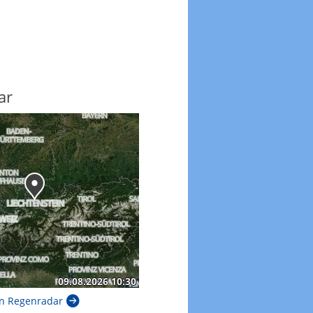
ar
n Regenradar