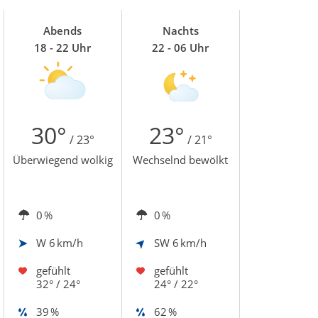
Abends
Nachts
18 - 22 Uhr
22 - 06 Uhr
30°
23°
/ 23°
/ 21°
Überwiegend wolkig
Wechselnd bewölkt
0 %
0 %
W
6 km/h
SW
6 km/h
gefühlt
gefühlt
32° / 24°
24° / 22°
39 %
62 %