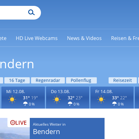
ete
HD Live Webcams
News & Videos
Reisen & Fre
endern
16 Tage
Regenradar
Pollenflug
Reisezeit
Mi 12.08.
Do 13.08.
Fr 14.08.
31°
19°
32°
23°
33°
22°
0 %
0 %
0 %
LIVE
Aktuelles Wetter in
Bendern