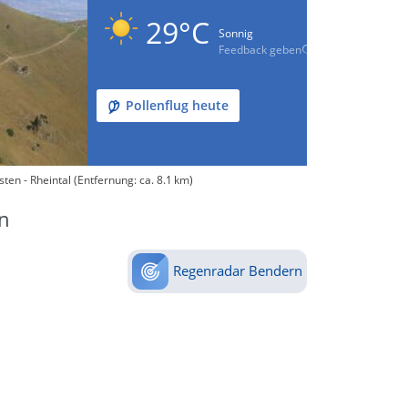
29°C
Sonnig
Feedback geben
Pollenflug heute
en - Rheintal (Entfernung: ca. 8.1 km)
n
Regenradar Bendern