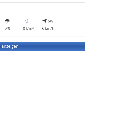
SW
0 %
0 l/m²
6 km/h
 anzeigen