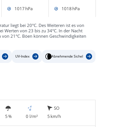
1017 hPa
1018 hPa
tur liegt bei 20°C. Des Weiteren ist es von
i Werten von 23 bis zu 34°C. In der Nacht
n von 21°C. Böen können Geschwindigkeiten
UV-Index
Abnehmende Sichel
SO
5 %
0 l/m²
5 km/h