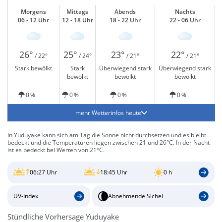
Morgens
Mittags
Abends
Nachts
06 - 12 Uhr
12 - 18 Uhr
18 - 22 Uhr
22 - 06 Uhr
26°
25°
23°
22°
/ 22°
/ 24°
/ 21°
/ 21°
Stark bewölkt
Stark
Überwiegend stark
Überwiegend stark
bewölkt
bewölkt
bewölkt
0 %
0 %
0 %
0 %
mehr Wetterinfos heute
In Yuduyake kann sich am Tag die Sonne nicht durchsetzen und es bleibt
bedeckt und die Temperaturen liegen zwischen 21 und 26°C. In der Nacht
ist es bedeckt bei Werten von 21°C.
06:27 Uhr
18:45 Uhr
0 h
UV-Index
Abnehmende Sichel
Stündliche Vorhersage Yuduyake