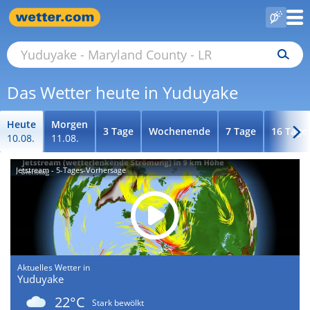
Das Wetter heute in Yuduyake
Heute
Morgen
3 Tage
Wochenende
7 Tage
16 Tage
10.08.
11.08.
Jetstream - 5-Tages-Vorhersage
Aktuelles Wetter in
Yuduyake
22°C
Stark bewölkt