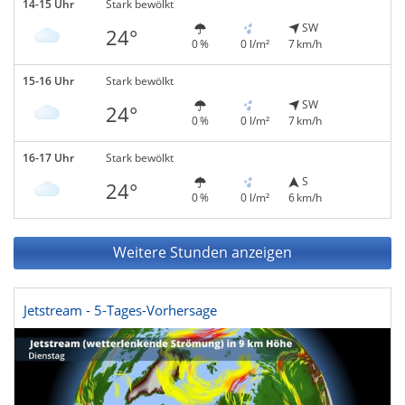
14-15 Uhr
Stark bewölkt
SW
24°
0 %
0 l/m²
7 km/h
15-16 Uhr
Stark bewölkt
SW
24°
0 %
0 l/m²
7 km/h
16-17 Uhr
Stark bewölkt
S
24°
0 %
0 l/m²
6 km/h
Weitere Stunden anzeigen
Jetstream - 5-Tages-Vorhersage