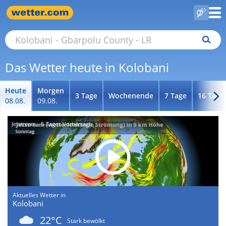
Das Wetter heute in Kolobani
Heute
Morgen
3 Tage
Wochenende
7 Tage
16 Tage
08.08.
09.08.
Jetstream - 5-Tages-Vorhersage
Aktuelles Wetter in
Kolobani
22°C
Stark bewölkt