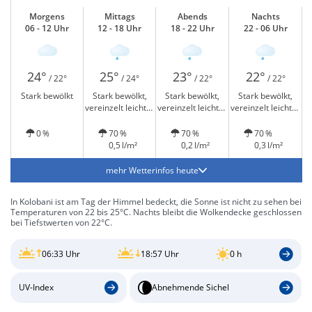
Morgens
Mittags
Abends
Nachts
06 - 12 Uhr
12 - 18 Uhr
18 - 22 Uhr
22 - 06 Uhr
24°
25°
23°
22°
/ 22°
/ 24°
/ 22°
/ 22°
Stark bewölkt
Stark bewölkt,
Stark bewölkt,
Stark bewölkt,
vereinzelt leichter
vereinzelt leichter
vereinzelt leichter
Regen
Regen
Regen
0 %
70 %
70 %
70 %
0,5 l/m²
0,2 l/m²
0,3 l/m²
mehr Wetterinfos heute
In Kolobani ist am Tag der Himmel bedeckt, die Sonne ist nicht zu sehen bei
Temperaturen von 22 bis 25°C. Nachts bleibt die Wolkendecke geschlossen
bei Tiefstwerten von 22°C.
06:33 Uhr
18:57 Uhr
0 h
UV-Index
Abnehmende Sichel