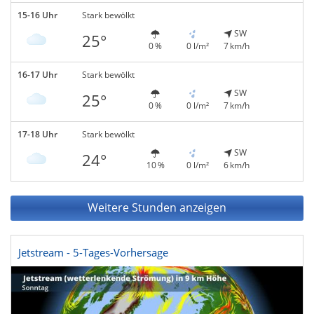
15-16 Uhr
Stark bewölkt
SW
25°
0 %
0 l/m²
7 km/h
16-17 Uhr
Stark bewölkt
SW
25°
0 %
0 l/m²
7 km/h
17-18 Uhr
Stark bewölkt
SW
24°
10 %
0 l/m²
6 km/h
Weitere Stunden anzeigen
Jetstream - 5-Tages-Vorhersage