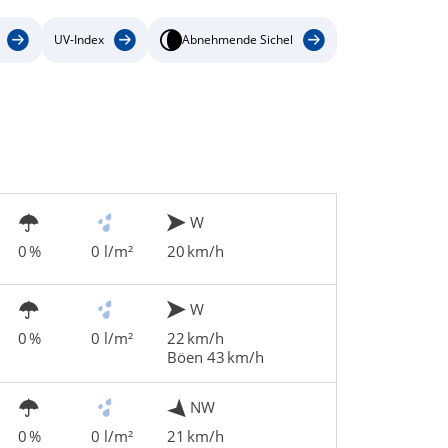
UV-Index
Abnehmende Sichel
W
0 %
0 l/m²
20 km/h
W
0 %
0 l/m²
22 km/h
Böen 43 km/h
NW
0 %
0 l/m²
21 km/h