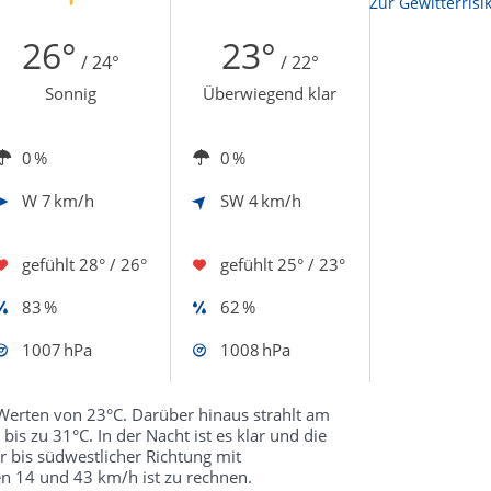
Zur Sonnenscheindauerkarte
Zur Gewitterrisi
26°
23°
/ 24°
/ 22°
Sonnig
Überwiegend klar
0 %
0 %
W
7 km/h
SW
4 km/h
gefühlt
28° / 26°
gefühlt
25° / 23°
83 %
62 %
1007 hPa
1008 hPa
 Werten von 23°C. Darüber hinaus strahlt am
s zu 31°C. In der Nacht ist es klar und die
r bis südwestlicher Richtung mit
n 14 und 43 km/h ist zu rechnen.