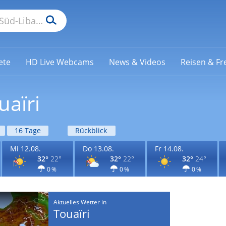
ete
HD Live Webcams
News & Videos
Reisen & Fre
uaïri
16 Tage
Rückblick
Mi 12.08.
Do 13.08.
Fr 14.08.
32°
22°
32°
22°
32°
24°
0 %
0 %
0 %
Aktuelles Wetter in
Touaïri