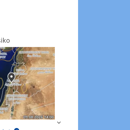
siko
Windböen
Windböen heute