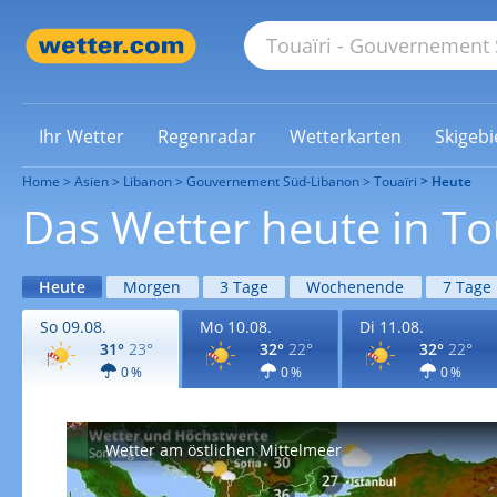
Ihr Wetter
Regenradar
Wetterkarten
Skigebi
Home
Asien
Libanon
Gouvernement Süd-Libanon
Touaïri
Heute
Das Wetter heute in To
Heute
Morgen
3 Tage
Wochenende
7 Tage
So 09.08.
Mo 10.08.
Di 11.08.
31°
23°
32°
22°
32°
22°
0 %
0 %
0 %
Wetter am östlichen Mittelmeer