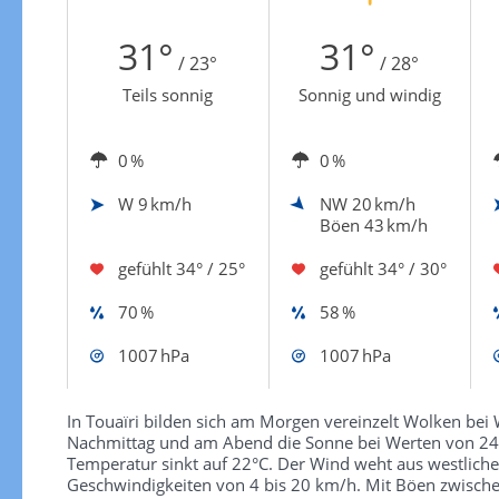
Zur Windgeschwindigkeitenkarte
31°
31°
/ 23°
/ 28°
Teils sonnig
Sonnig und windig
0 %
0 %
W
9 km/h
NW
20 km/h
Böen 43 km/h
gefühlt
34° / 25°
gefühlt
34° / 30°
70 %
58 %
1007 hPa
1007 hPa
In Touaïri bilden sich am Morgen vereinzelt Wolken bei
Nachmittag und am Abend die Sonne bei Werten von 24 bi
Temperatur sinkt auf 22°C. Der Wind weht aus westliche
Geschwindigkeiten von 4 bis 20 km/h. Mit Böen zwische