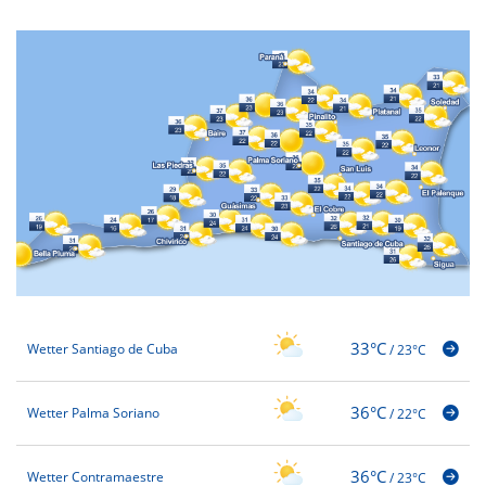
33°C
Wetter Santiago de Cuba
/
23°C
36°C
Wetter Palma Soriano
/
22°C
36°C
Wetter Contramaestre
/
23°C