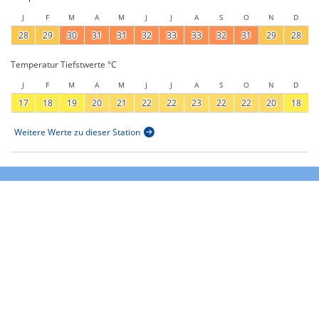
J
F
M
A
M
J
J
A
S
O
N
D
28
29
30
31
31
32
33
33
32
31
29
28
Temperatur Tiefstwerte °C
J
F
M
A
M
J
J
A
S
O
N
D
17
18
19
20
21
22
22
23
22
22
20
18
Weitere Werte zu dieser Station