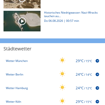
Historisches Niedrigwasser: Nazi-Wracks
tauchen au...
Do 06.08.2026
|
00:57 min
Städtewetter
29°C
Wetter München
/
15°C
24°C
Wetter Berlin
/
14°C
24°C
Wetter Hamburg
/
12°C
29°C
Wetter Köln
/
15°C