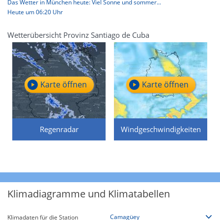
Das Wetter in München heute: Viel Sonne und sommer...
Heute um 06:20 Uhr
Wetterübersicht Provinz Santiago de Cuba
Karte öffnen
Karte öffnen
Regenradar
Windgeschwindigkeiten
Klimadiagramme und Klimatabellen
Klimadaten für die Station