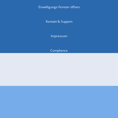
Einwilligungs-Fenster öffnen
Kontakt & Support
Impressum
Compliance
Barrierefreiheit
Nutzungsbedingungen
© 2026 wetter.com Group GmbH - alle Rechte vorbehalten