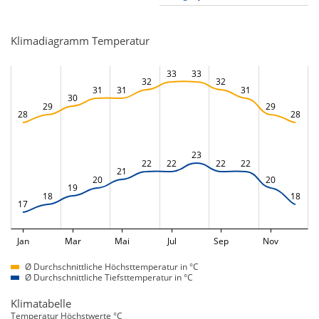
Klimadiagramm Temperatur
33
33
32
32
31
31
31
30
29
29
28
28
23
22
22
22
22
21
20
20
19
18
18
17
Jan
Mar
Mai
Jul
Sep
Nov
Ø Durchschnittliche Höchsttemperatur in °C
Ø Durchschnittliche Tiefsttemperatur in °C
Klimatabelle
Temperatur Höchstwerte °C