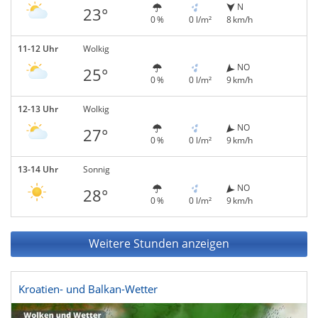
N
23°
0 %
0 l/m²
8 km/h
11-12 Uhr
Wolkig
NO
25°
0 %
0 l/m²
9 km/h
12-13 Uhr
Wolkig
NO
27°
0 %
0 l/m²
9 km/h
13-14 Uhr
Sonnig
NO
28°
0 %
0 l/m²
9 km/h
Weitere Stunden anzeigen
Kroatien- und Balkan-Wetter