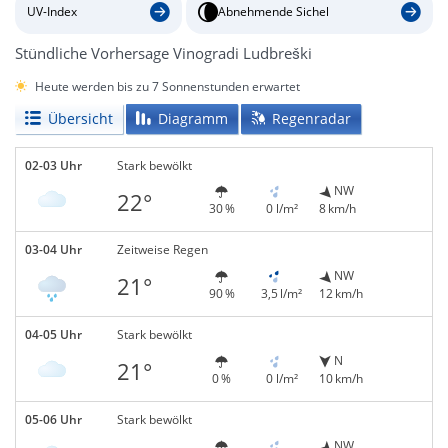
UV-Index
Abnehmende Sichel
Stündliche Vorhersage Vinogradi Ludbreški
Heute werden bis zu 7 Sonnenstunden erwartet
Übersicht
Diagramm
Regenradar
02-03 Uhr
Stark bewölkt
NW
22°
30 %
0 l/m²
8 km/h
03-04 Uhr
Zeitweise Regen
NW
21°
90 %
3,5 l/m²
12 km/h
04-05 Uhr
Stark bewölkt
N
21°
0 %
0 l/m²
10 km/h
05-06 Uhr
Stark bewölkt
NW