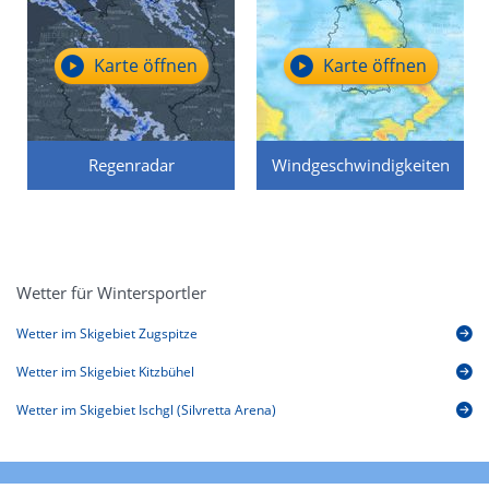
Karte öffnen
Karte öffnen
Regenradar
Windgeschwindigkeiten
Wetter für Wintersportler
Wetter im Skigebiet Zugspitze
Wetter im Skigebiet Kitzbühel
Wetter im Skigebiet Ischgl (Silvretta Arena)