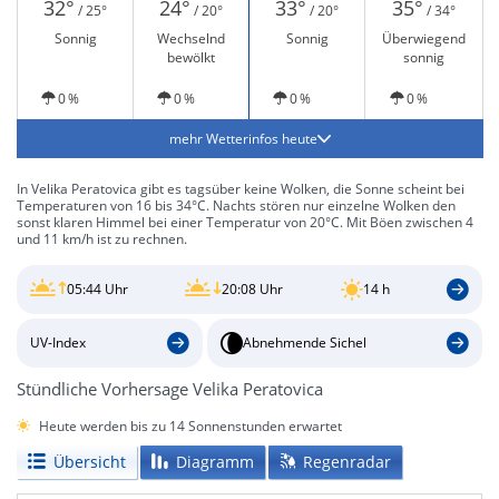
32°
24°
33°
35°
/ 25°
/ 20°
/ 20°
/ 34°
Sonnig
Wechselnd
Sonnig
Überwiegend
bewölkt
sonnig
0 %
0 %
0 %
0 %
mehr Wetterinfos heute
In Velika Peratovica gibt es tagsüber keine Wolken, die Sonne scheint bei
Temperaturen von 16 bis 34°C. Nachts stören nur einzelne Wolken den
sonst klaren Himmel bei einer Temperatur von 20°C. Mit Böen zwischen 4
und 11 km/h ist zu rechnen.
05:44 Uhr
20:08 Uhr
14 h
UV-Index
Abnehmende Sichel
Stündliche Vorhersage Velika Peratovica
Heute werden bis zu 14 Sonnenstunden erwartet
Übersicht
Diagramm
Regenradar