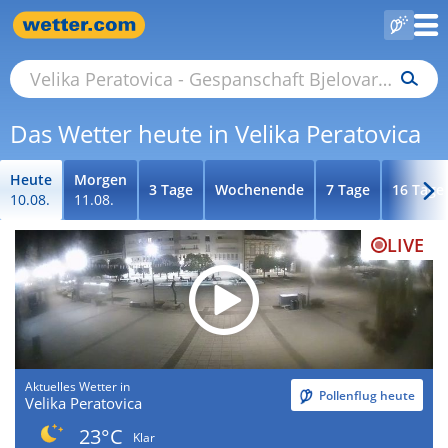
Das Wetter heute in Velika Peratovica
Heute
Morgen
3 Tage
Wochenende
7 Tage
16 Tage
10.08.
11.08.
LIVE
Aktuelles Wetter in
Pollenflug heute
Velika Peratovica
23°C
Klar