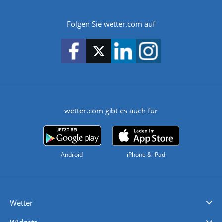
Folgen Sie wetter.com auf
wetter.com gibt es auch für
Android
iPhone & iPad
Wetter
Videovorhersagen
Kolumnen
Unwetterwarnungen
wetter.com Deutschland
wetter.com Schweiz
wetter.com Österreich
Werben
Homepage Widget
Wetter API
Wetter- und Geodaten - meteonomiqs.com
tiempo.es
meteos24.fr
ilmeteo24.it
pogoda24.pl
weather24.co.uk