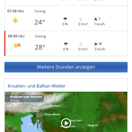
07-08 Uhr
Sonnig
S
24°
0 %
0 l/m²
1 km/h
08-09 Uhr
Sonnig
W
28°
0 %
0 l/m²
3 km/h
Weitere Stunden anzeigen
Kroatien- und Balkan-Wetter