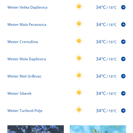
34°C
Wetter Velika Dapčevica
/
16°C
34°C
Wetter Mala Peratovica
/
16°C
34°C
Wetter Cremušina
/
16°C
34°C
Wetter Mala Dapčevica
/
16°C
34°C
Wetter Mali Grđevac
/
16°C
34°C
Wetter Sibenik
/
16°C
34°C
Wetter Turčević Polje
/
16°C