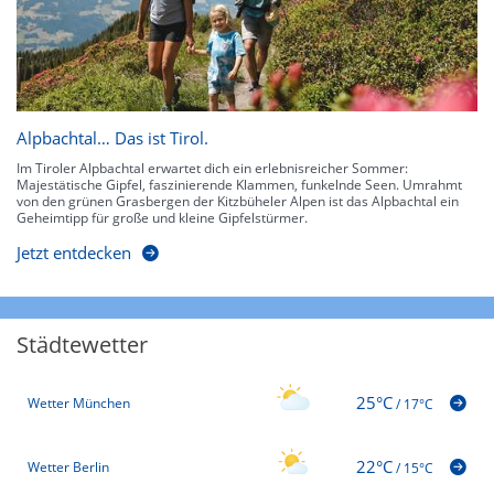
Alpbachtal… Das ist Tirol.
Im Tiroler Alpbachtal erwartet dich ein erlebnisreicher Sommer:
Majestätische Gipfel, faszinierende Klammen, funkelnde Seen. Umrahmt
von den grünen Grasbergen der Kitzbüheler Alpen ist das Alpbachtal ein
Geheimtipp für große und kleine Gipfelstürmer.
Jetzt entdecken
Städtewetter
25°C
Wetter München
/
17°C
22°C
Wetter Berlin
/
15°C