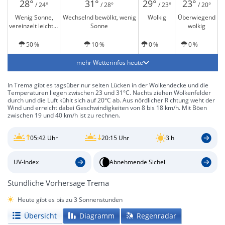
28°
31°
29°
23°
/ 24°
/ 28°
/ 23°
/ 20°
Wenig Sonne,
Wechselnd bewölkt, wenig
Wolkig
Überwiegend
vereinzelt leichter
Sonne
wolkig
Regen und windig
50 %
10 %
0 %
0 %
mehr Wetterinfos heute
In Trema gibt es tagsüber nur selten Lücken in der Wolkendecke und die
Temperaturen liegen zwischen 23 und 31°C. Nachts ziehen Wolkenfelder
durch und die Luft kühlt sich auf 20°C ab. Aus nördlicher Richtung weht der
Wind und erreicht dabei Geschwindigkeiten von 8 bis 18 km/h. Mit Böen
zwischen 19 und 40 km/h ist zu rechnen.
05:42 Uhr
20:15 Uhr
3 h
UV-Index
Abnehmende Sichel
Stündliche Vorhersage Trema
Heute gibt es bis zu 3 Sonnenstunden
Übersicht
Diagramm
Regenradar