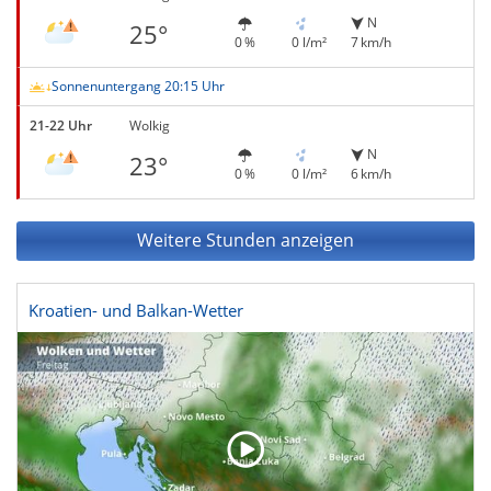
N
25°
0 %
0 l/m²
7 km/h
Sonnenuntergang 20:15 Uhr
21-22 Uhr
Wolkig
N
23°
0 %
0 l/m²
6 km/h
Weitere Stunden anzeigen
Kroatien- und Balkan-Wetter