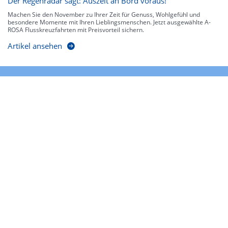
Der Regenradar sagt: Auszeit an Bord voraus!
Machen Sie den November zu Ihrer Zeit für Genuss, Wohlgefühl und
besondere Momente mit Ihren Lieblingsmenschen. Jetzt ausgewählte A-
ROSA Flusskreuzfahrten mit Preisvorteil sichern.
Artikel ansehen