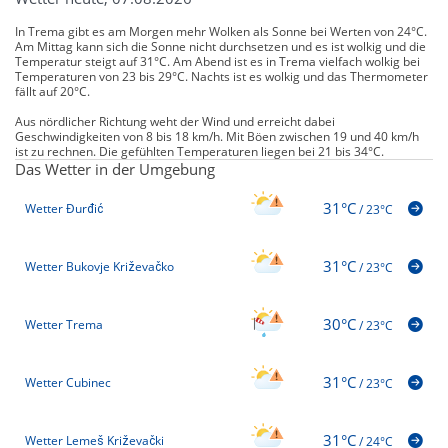
In Trema gibt es am Morgen mehr Wolken als Sonne bei Werten von 24°C.
Am Mittag kann sich die Sonne nicht durchsetzen und es ist wolkig und die
Temperatur steigt auf 31°C. Am Abend ist es in Trema vielfach wolkig bei
Temperaturen von 23 bis 29°C. Nachts ist es wolkig und das Thermometer
fällt auf 20°C.
Aus nördlicher Richtung weht der Wind und erreicht dabei
Geschwindigkeiten von 8 bis 18 km/h. Mit Böen zwischen 19 und 40 km/h
ist zu rechnen. Die gefühlten Temperaturen liegen bei 21 bis 34°C.
Das Wetter in der Umgebung
31°C
Wetter Ðurđić
/
23°C
31°C
Wetter Bukovje Križevačko
/
23°C
30°C
Wetter Trema
/
23°C
31°C
Wetter Cubinec
/
23°C
31°C
Wetter Lemeš Križevački
/
24°C