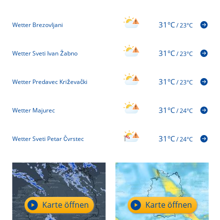
31°C
Wetter Brezovljani
/
23°C
31°C
Wetter Sveti Ivan Žabno
/
23°C
31°C
Wetter Predavec Križevački
/
23°C
31°C
Wetter Majurec
/
24°C
31°C
Wetter Sveti Petar Čvrstec
/
24°C
Karte öffnen
Karte öffnen