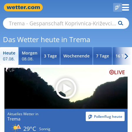
Das Wetter heute in Trema
Heute
Morgen
3 Tage
Wochenende
7 Tage
16 Tage
07.08.
08.08.
LIVE
Aktuelles Wetter in
Pollenflug heute
Trema
29°C
Sonnig