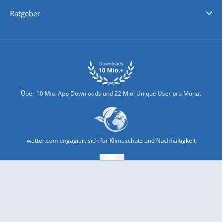
Nachrichten
Deutschlandwetter
Schweizwetter
Österreichwetter
Regionalwetter
Wetter in Europa
Wetter Weltweit
Wetterlexikon
Promi-News
Ratgeber
Biowetter
Glätteindex
Reiseziel Finder
Erkältungswetter
Klima & Umwelt
Über 10 Mio. App Downloads und 22 Mio. Unique User pro Monat
wetter.com engagiert sich für Klimaschutz und Nachhaltigkeit
Bekannt aus Funk und Fernsehen: Pro7, Sat1, Kabel 1, SWR, ...