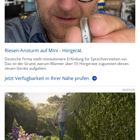
Riesen-Ansturm auf Mini - Hörgerät.
Deutsche Firma stellt revolutionäre Erfindung für Sprachverstehen vor.
Das ist der Grund, warum Männer über 55 Hörgeräte zugunsten dieses
neuen Geräts aufgeben.
Jetzt Verfügbarkeit in Ihrer Nähe prüfen
ANZEIGE