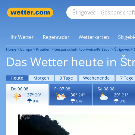
Ihr Wetter
Regenradar
Wetterkarten
Skigebi
Home
Europa
Kroatien
Gespanschaft Koprivnica-Križevci
Štrigovec
Das Wetter heute in Št
Heute
Morgen
3 Tage
Wochenende
7 Tage
Do 06.08.
Fr 07.08.
Sa 08.08.
37°
20°
30°
24°
29°
21°
0 %
0 %
0 %