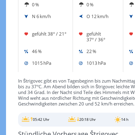
0 %
0 %
N
6 km/h
O
12 km/h
gefühlt
38° / 21°
gefühlt
37° / 36°
46 %
22 %
1015 hPa
1013 hPa
In Štrigovec gibt es von Tagesbeginn bis zum Nachmitt
bis zu 37°C. Am Abend bilden sich in Štrigovec leichte
und 34 Grad. In der Nacht sind Teile des Himmels mit W
Wind weht aus nördlicher Richtung mit Geschwindigkei
Geschwindigkeiten zwischen 20 und 52 km/h erreichen.
05:42 Uhr
20:18 Uhr
14 h
Stündliche Vorhersage Štrigovec