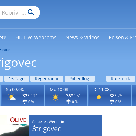
ete
HD Live Webcams
News & Videos
Reisen & Fre
Heute
rigovec
16 Tage
Regenradar
Pollenflug
Rückblick
So 09.08.
Mo 10.08.
Di 11.08.
32°
19°
35°
25°
38°
25°
0 %
0 %
0 %
LIVE
Aktuelles Wetter in
Štrigovec