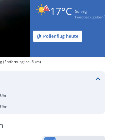
17°C
Sonnig
Feedback geben
Pollenflug heute
g (Entfernung: ca. 6 km)
 Uhr
 Uhr
n