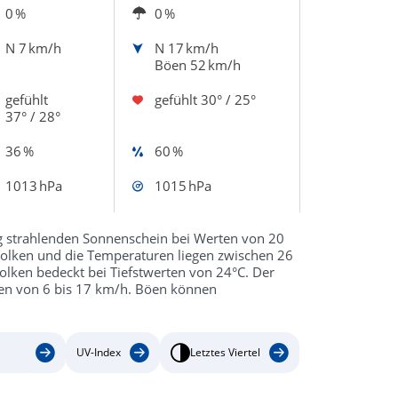
0 %
0 %
N
7 km/h
N
17 km/h
Böen 52 km/h
gefühlt
gefühlt
30° / 25°
37° / 28°
36 %
60 %
1013 hPa
1015 hPa
ag strahlenden Sonnenschein bei Werten von 20
 Wolken und die Temperaturen liegen zwischen 26
olken bedeckt bei Tiefstwerten von 24°C. Der
ten von 6 bis 17 km/h. Böen können
UV-Index
Letztes Viertel