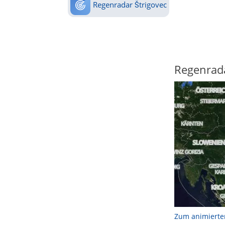
Regenradar Štrigovec
Regenrad
Zum animierte