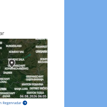
ar
n Regenradar