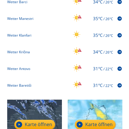
34°C
Wetter Barci
/
26°C
35°C
Wetter Manestri
/
26°C
35°C
Wetter Klanfari
/
26°C
34°C
Wetter Kričina
/
26°C
31°C
Wetter Antovo
/
22°C
31°C
Wetter Baretići
/
22°C
Karte öffnen
Karte öffnen