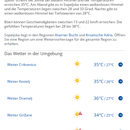
später scheint die Sonne bei blauem Himmel und die Temperaturen
erreichen 35°C. Am Abend gibt es in Sopaljska einen wolkenlosen Himmel
und die Temperaturen liegen zwischen 28 und 33 Grad. Nachts gibt es
einen wolkenlosen Himmel bei Tiefstwerten von 28°C.
Böen können Geschwindigkeiten zwischen 13 und 22 km/h erreichen. Die
gefühlten Temperaturen liegen bei 28 bis 38°C.
Sopaljska liegt in den Regionen
Kvarner Bucht
und
Kroatische Adria
. Öffnen
Sie eine Region um eine Wettervorhersage für die gesamte Region zu
erhalten.
Das Wetter in der Umgebung
35°C
Wetter Crikvenica
/
27°C
35°C
Wetter Kostelj
/
26°C
36°C
Wetter Dramalj
/
27°C
34°C
Wetter Grižane
/
25°C