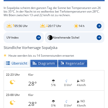
In Sopaljska scheint den ganzen Tag die Sonne bei Temperaturen von 26
bis 35°C. In der Nacht ist es wolkenlos bei Tiefsttemperaturen von 28°C.
Mit Böen zwischen 13 und 22 km/h ist zu rechnen.
05:56 Uhr
20:17 Uhr
14 h
UV-Index
Abnehmende Sichel
Stündliche Vorhersage Sopaljska
Heute werden bis zu 14 Sonnenstunden erwartet
Übersicht
Diagramm
Regenradar
22-23 Uhr
Klar
NO
28°
5 %
0 l/m²
4 km/h
23-00 Uhr
Klar
NO
28°
0 %
0 l/m²
4 km/h