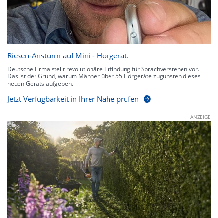
Riesen-Ansturm auf Mini - Hörgerät.
Deutsche Firma stellt revolutionäre Erfindung für Sprachverstehen vor.
Das ist der Grund, warum Männer über 55 Hörgeräte zugunsten dieses
neuen Geräts aufgeben.
Jetzt Verfügbarkeit in Ihrer Nähe prüfen
ANZEIGE