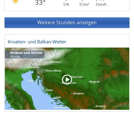
33°
0 %
0 l/m²
3 km/h
Weitere Stunden anzeigen
Kroatien- und Balkan-Wetter