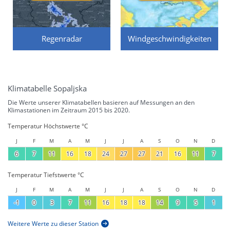
Regenradar
Windgeschwindigkeiten
Klimatabelle Sopaljska
Die Werte unserer Klimatabellen basieren auf Messungen an den
Klimastationen im Zeitraum 2015 bis 2020.
Temperatur Höchstwerte °C
J
F
M
A
M
J
J
A
S
O
N
D
6
7
11
16
18
24
27
27
21
16
11
7
Temperatur Tiefstwerte °C
J
F
M
A
M
J
J
A
S
O
N
D
-1
0
3
7
11
16
18
18
14
9
5
1
Weitere Werte zu dieser Station