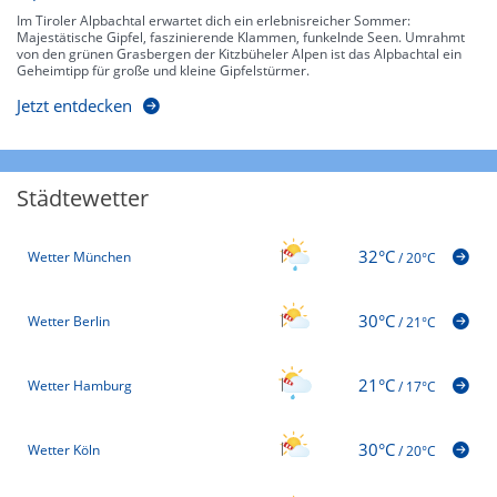
Im Tiroler Alpbachtal erwartet dich ein erlebnisreicher Sommer:
Majestätische Gipfel, faszinierende Klammen, funkelnde Seen. Umrahmt
von den grünen Grasbergen der Kitzbüheler Alpen ist das Alpbachtal ein
Geheimtipp für große und kleine Gipfelstürmer.
Jetzt entdecken
Städtewetter
32°C
Wetter München
/
20°C
30°C
Wetter Berlin
/
21°C
21°C
Wetter Hamburg
/
17°C
30°C
Wetter Köln
/
20°C