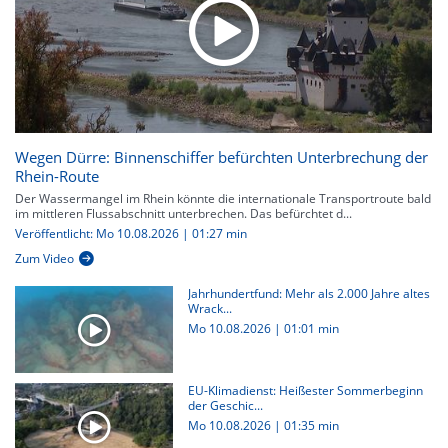
Wegen Dürre: Binnenschiffer befürchten Unterbrechung der
Rhein-Route
Der Wassermangel im Rhein könnte die internationale Transportroute bald
im mittleren Flussabschnitt unterbrechen. Das befürchtet d...
Veröffentlicht: Mo 10.08.2026 | 01:27 min
Zum Video
Jahrhundertfund: Mehr als 2.000 Jahre altes
Wrack...
Mo 10.08.2026
|
01:01 min
EU-Klimadienst: Heißester Sommerbeginn
der Geschic...
Mo 10.08.2026
|
01:35 min