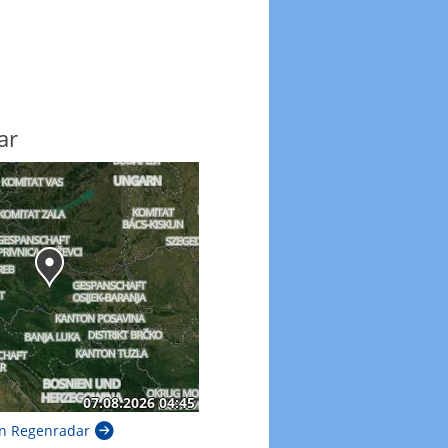
ar
n Regenradar