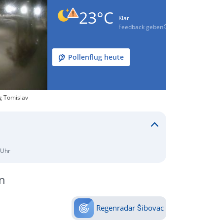
23°C
Klar
Feedback geben
Pollenflug heute
g Tomislav
 Uhr
n
Regenradar Šibovac