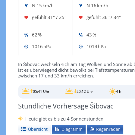
N
15 km/h
N
16 km/h
gefühlt
31° / 25°
gefühlt
36° / 34°
62 %
43 %
1016 hPa
1014 hPa
In Šibovac wechseln sich am Tag Wolken und Sonne ab b
ist es überwiegend dicht bewölkt bei Tiefsttemperatur
zwischen 17 und 33 km/h erreichen.
05:41 Uhr
20:12 Uhr
4 h
Stündliche Vorhersage Šibovac
Heute gibt es bis zu 4 Sonnenstunden
Übersicht
Diagramm
Regenradar