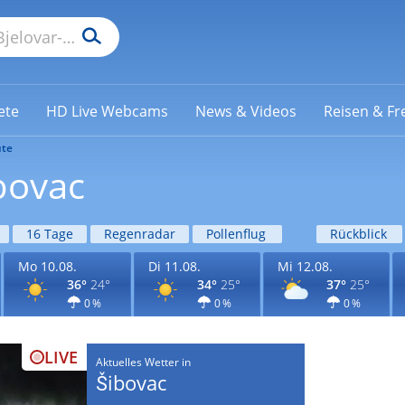
ete
HD Live Webcams
News & Videos
Reisen & Fre
te
bovac
16 Tage
Regenradar
Pollenflug
Rückblick
Mo 10.08.
Di 11.08.
Mi 12.08.
36°
24°
34°
25°
37°
25°
0 %
0 %
0 %
LIVE
Aktuelles Wetter in
Šibovac