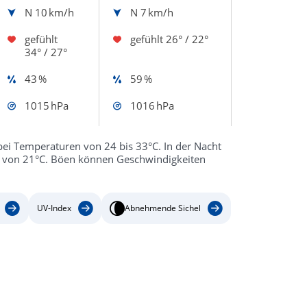
N
10 km/h
N
7 km/h
gefühlt
gefühlt
26° / 22°
34° / 27°
43 %
59 %
1015 hPa
1016 hPa
ei Temperaturen von 24 bis 33°C. In der Nacht
en von 21°C. Böen können Geschwindigkeiten
UV-Index
Abnehmende Sichel