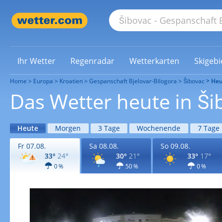
Ihr Wetter
Regenradar
Wetterkarten
Skigebi
Home
Europa
Kroatien
Gespanschaft Bjelovar-Bilogora
Šibovac
Heu
Das Wetter heute in Ši
Heute
Morgen
3 Tage
Wochenende
7 Tage
Fr 07.08.
Sa 08.08.
So 09.08.
33°
24°
30°
21°
33°
17°
0 %
50 %
0 %