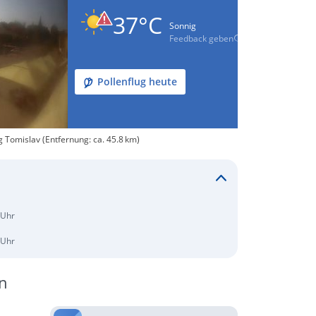
37°C
Sonnig
Feedback geben
Pollenflug heute
 Tomislav (Entfernung: ca. 45.8 km)
 Uhr
 Uhr
n