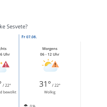
ke Sesvete?
Fr
07.08.
chts
Morgens
06 Uhr
06 - 12 Uhr
°
31°
/ 22°
/ 22°
d bewölkt
Wolkig
0 %