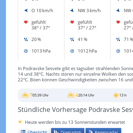
O
10 km/h
NW
3 km/h
NW
gefühlt
gefühlt
gefü
38° / 37°
37° / 27°
27° 
20 %
41 %
71 
1013 hPa
1012 hPa
101
In Podravske Sesvete gibt es tagsüber strahlenden Son
14 und 38°C. Nachts stören nur einzelne Wolken den so
22°C. Böen können Geschwindigkeiten zwischen 16 und
05:39 Uhr
20:14 Uhr
13 h
Stündliche Vorhersage Podravske Ses
Heute werden bis zu 13 Sonnenstunden erwartet
Übersicht
Diagramm
Regenradar