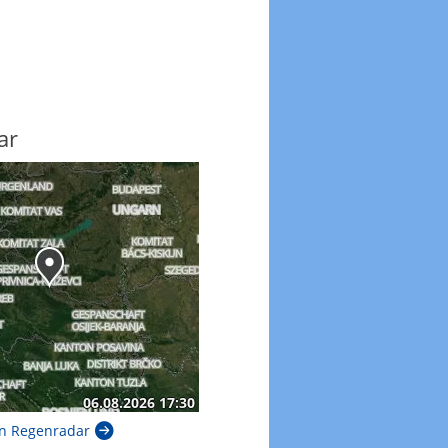
ar
n Regenradar