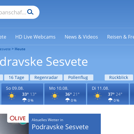
ete
HD Live Webcams
News & Videos
Reisen & Fre
esvete
Heute
odravske Sesvete
16 Tage
Regenradar
Pollenflug
Rückblick
So 09.08.
Mo 10.08.
Di 11.08.
33°
13°
36°
21°
37°
24°
0 %
0 %
0 %
LIVE
Aktuelles Wetter in
Podravske Sesvete