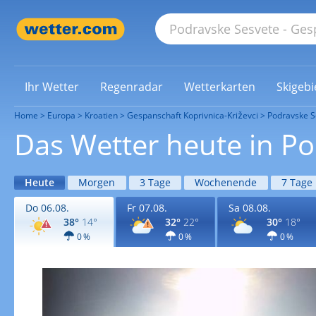
Ihr Wetter
Regenradar
Wetterkarten
Skigebi
Home
Europa
Kroatien
Gespanschaft Koprivnica-Križevci
Podravske S
Das Wetter heute in P
Heute
Morgen
3 Tage
Wochenende
7 Tage
Do 06.08.
Fr 07.08.
Sa 08.08.
38°
14°
32°
22°
30°
18°
0 %
0 %
0 %