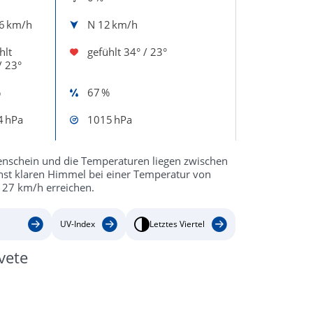
6 km/h
N
12 km/h
hlt
gefühlt
34° / 23°
/ 23°
%
67 %
4 hPa
1015 hPa
nenschein und die Temperaturen liegen zwischen
nst klaren Himmel bei einer Temperatur von
 27 km/h erreichen.
UV-Index
Letztes Viertel
vete