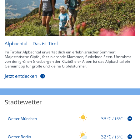
Alpbachtal… Das ist Tirol.
Im Tiroler Alpbachtal erwartet dich ein erlebnisreicher Sommer:
Majestätische Gipfel, faszinierende Klammen, funkelnde Seen. Umrahmt
von den grünen Grasbergen der Kitzbüheler Alpen ist das Alpbachtal ein
Geheimtipp für große und kleine Gipfelstürmer.
Jetzt entdecken
Städtewetter
33°C
Wetter München
/
16°C
32°C
Wetter Berlin
/
15°C