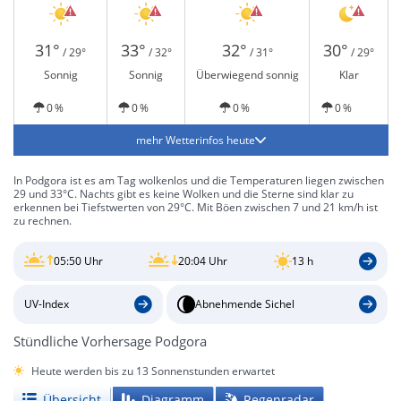
31°
33°
32°
30°
/ 29°
/ 32°
/ 31°
/ 29°
Sonnig
Sonnig
Überwiegend sonnig
Klar
0 %
0 %
0 %
0 %
mehr Wetterinfos heute
In Podgora ist es am Tag wolkenlos und die Temperaturen liegen zwischen
29 und 33°C. Nachts gibt es keine Wolken und die Sterne sind klar zu
erkennen bei Tiefstwerten von 29°C. Mit Böen zwischen 7 und 21 km/h ist
zu rechnen.
05:50 Uhr
20:04 Uhr
13 h
UV-Index
Abnehmende Sichel
Stündliche Vorhersage Podgora
Heute werden bis zu 13 Sonnenstunden erwartet
Übersicht
Diagramm
Regenradar