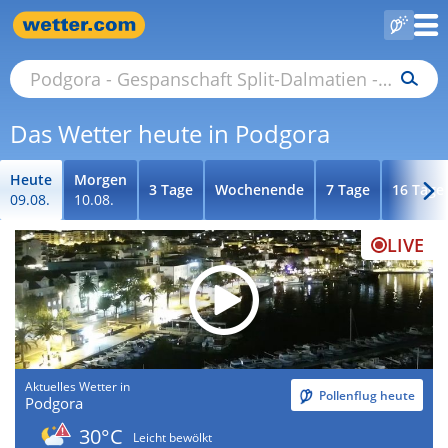
Das Wetter heute in Podgora
Heute
Morgen
3 Tage
Wochenende
7 Tage
16 Tage
09.08.
10.08.
LIVE
Aktuelles Wetter in
Pollenflug heute
Podgora
30°C
Leicht bewölkt