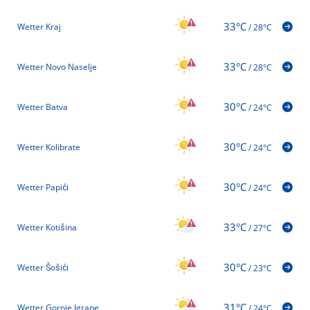
33°C
Wetter Kraj
/
28°C
33°C
Wetter Novo Naselje
/
28°C
30°C
Wetter Batva
/
24°C
30°C
Wetter Kolibrate
/
24°C
30°C
Wetter Papići
/
24°C
33°C
Wetter Kotišina
/
27°C
30°C
Wetter Šošići
/
23°C
31°C
Wetter Gornje Igrane
/
24°C