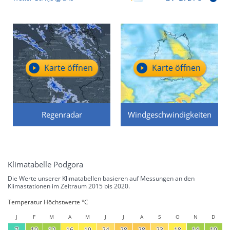
Karte öffnen
Karte öffnen
Regenradar
Windgeschwindigkeiten
Klimatabelle Podgora
Die Werte unserer Klimatabellen basieren auf Messungen an den
Klimastationen im Zeitraum 2015 bis 2020.
Temperatur Höchstwerte °C
J
F
M
A
M
J
J
A
S
O
N
D
7
10
12
16
19
24
28
28
23
18
14
10