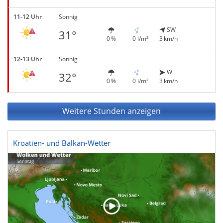
11-12 Uhr
Sonnig
SW
31°
0 %
0 l/m²
3 km/h
12-13 Uhr
Sonnig
W
32°
0 %
0 l/m²
3 km/h
Weitere Stunden anzeigen
Kroatien- und Balkan-Wetter