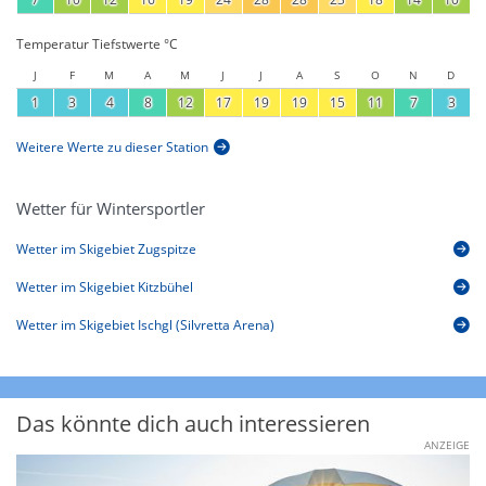
Temperatur Tiefstwerte °C
J
F
M
A
M
J
J
A
S
O
N
D
1
3
4
8
12
17
19
19
15
11
7
3
Weitere Werte zu dieser Station
Wetter für Wintersportler
Wetter im Skigebiet Zugspitze
Wetter im Skigebiet Kitzbühel
Wetter im Skigebiet Ischgl (Silvretta Arena)
Das könnte dich auch interessieren
ANZEIGE