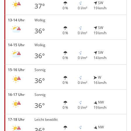
SW
37°
0 %
0 l/m²
19 km/h
13-14 Uhr
Wolkig
SW
36°
0 %
0 l/m²
19 km/h
14-15 Uhr
Wolkig
SW
36°
0 %
0 l/m²
14 km/h
15-16 Uhr
Sonnig
W
36°
0 %
0 l/m²
16 km/h
16-17 Uhr
Sonnig
NW
36°
0 %
0 l/m²
19 km/h
17-18 Uhr
Leicht bewölkt
NW
36°