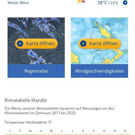
38°C
Wetter Bilice
/
23°C
Karte öffnen
Karte öffnen
Regenradar
Windgeschwindigkeiten
Klimatabelle Mandić
Die Werte unserer Klimatabellen basieren auf Messungen an den
Klimastationen im Zeitraum 2015 bis 2020.
Temperatur Höchstwerte °C
J
F
M
A
M
J
J
A
S
O
N
D