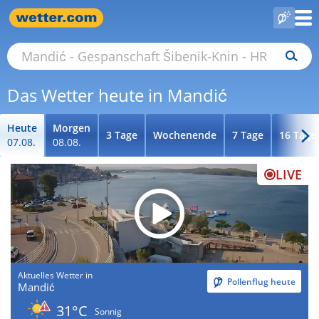
Das Wetter heute in Mandić
Heute
Morgen
3 Tage
Wochenende
7 Tage
16 Tage
07.08.
08.08.
LIVE
Aktuelles Wetter in
Pollenflug heute
Mandić
31°C
Sonnig