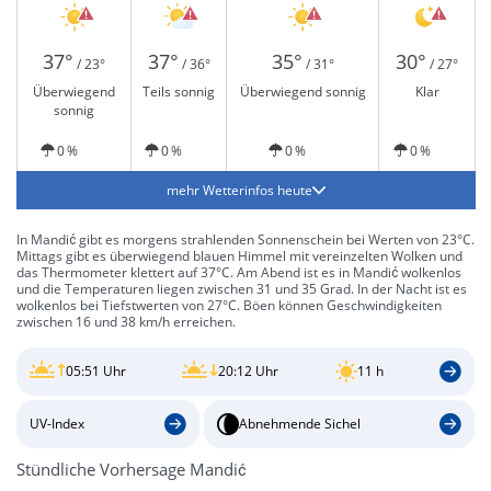
37°
37°
35°
30°
/ 23°
/ 36°
/ 31°
/ 27°
Überwiegend
Teils sonnig
Überwiegend sonnig
Klar
sonnig
0 %
0 %
0 %
0 %
mehr Wetterinfos heute
In Mandić gibt es morgens strahlenden Sonnenschein bei Werten von 23°C.
Mittags gibt es überwiegend blauen Himmel mit vereinzelten Wolken und
das Thermometer klettert auf 37°C. Am Abend ist es in Mandić wolkenlos
und die Temperaturen liegen zwischen 31 und 35 Grad. In der Nacht ist es
wolkenlos bei Tiefstwerten von 27°C. Böen können Geschwindigkeiten
zwischen 16 und 38 km/h erreichen.
05:51 Uhr
20:12 Uhr
11 h
UV-Index
Abnehmende Sichel
Stündliche Vorhersage Mandić