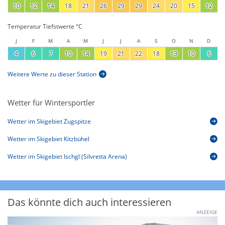
10
12
14
18
21
26
29
29
24
20
15
12
Temperatur Tiefstwerte °C
J
F
M
A
M
J
J
A
S
O
N
D
4
6
7
10
14
19
21
22
18
13
10
6
Weitere Werte zu dieser Station
Wetter für Wintersportler
Wetter im Skigebiet Zugspitze
Wetter im Skigebiet Kitzbühel
Wetter im Skigebiet Ischgl (Silvretta Arena)
Das könnte dich auch interessieren
ANZEIGE