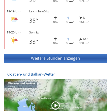
0 %
0 l/m²
17 km/h
18-19 Uhr
Leicht bewölkt
N
35°
0 %
0 l/m²
16 km/h
19-20 Uhr
Sonnig
NO
33°
0 %
0 l/m²
13 km/h
Weitere Stunden anzeigen
Kroatien- und Balkan-Wetter