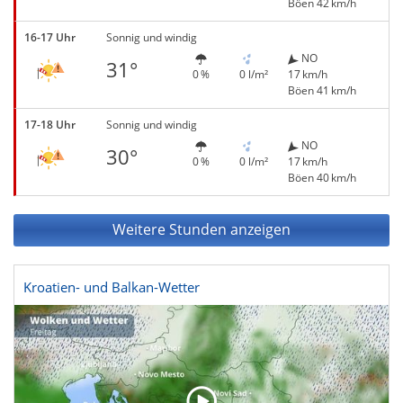
Böen 42 km/h
16-17 Uhr
Sonnig und windig
NO
31°
0 %
0 l/m²
17 km/h
Böen 41 km/h
17-18 Uhr
Sonnig und windig
NO
30°
0 %
0 l/m²
17 km/h
Böen 40 km/h
Weitere Stunden anzeigen
Kroatien- und Balkan-Wetter