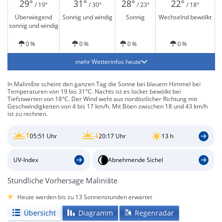
29°
31°
28°
22°
/ 19°
/ 30°
/ 23°
/ 18°
Überwiegend
Sonnig und windig
Sonnig
Wechselnd bewölkt
sonnig und windig
0 %
0 %
0 %
0 %
mehr Wetterinfos heute
In Malinište scheint den ganzen Tag die Sonne bei blauem Himmel bei
Temperaturen von 19 bis 31°C. Nachts ist es locker bewölkt bei
Tiefstwerten von 18°C. Der Wind weht aus nordöstlicher Richtung mit
Geschwindigkeiten von 4 bis 17 km/h. Mit Böen zwischen 18 und 43 km/h
ist zu rechnen.
05:51 Uhr
20:17 Uhr
13 h
UV-Index
Abnehmende Sichel
Stündliche Vorhersage Malinište
Heute werden bis zu 13 Sonnenstunden erwartet
Übersicht
Diagramm
Regenradar