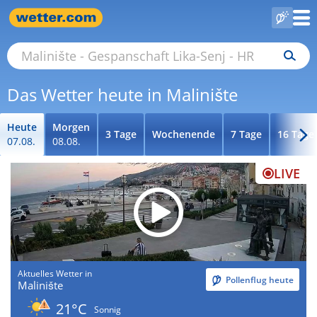
Das Wetter heute in Malinište
Heute
Morgen
3 Tage
Wochenende
7 Tage
16 Tage
07.08.
08.08.
LIVE
Aktuelles Wetter in
Pollenflug heute
Malinište
21°C
Sonnig