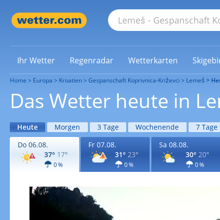
Ihr Wetter
Regenradar
Wetterkarten
Skigebi
Home
Europa
Kroatien
Gespanschaft Koprivnica-Križevci
Lemeš
He
Das Wetter heute in L
Heute
Morgen
3 Tage
Wochenende
7 Tage
Do 06.08.
Fr 07.08.
Sa 08.08.
37°
17°
31°
23°
30°
20°
0 %
0 %
0 %