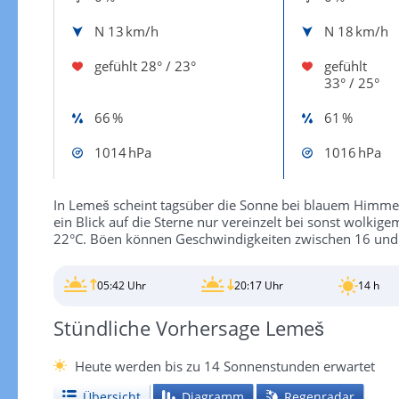
N
13 km/h
N
18 km/h
gefühlt
28° / 23°
gefühlt
33° / 25°
66 %
61 %
1014 hPa
1016 hPa
In Lemeš scheint tagsüber die Sonne bei blauem Himmel 
ein Blick auf die Sterne nur vereinzelt bei sonst wolki
22°C. Böen können Geschwindigkeiten zwischen 16 und
05:42 Uhr
20:17 Uhr
14 h
Stündliche Vorhersage Lemeš
Heute werden bis zu 14 Sonnenstunden erwartet
Übersicht
Diagramm
Regenradar