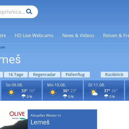
ete
HD Live Webcams
News & Videos
Reisen & Fre
ute
emeš
16 Tage
Regenradar
Pollenflug
Rückblick
So 09.08.
Mo 10.08.
Di 11.08.
33°
16°
36°
23°
37°
26°
0 %
0 %
0 %
LIVE
Aktuelles Wetter in
Lemeš