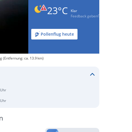
23°C
Klar
Feedback geben
Pollenflug heute
g (Entfernung: ca. 13.9 km)
 Uhr
 Uhr
n