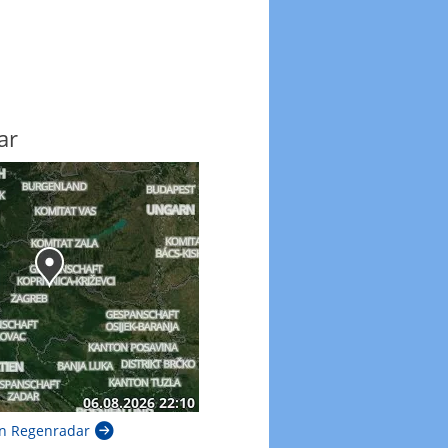
ar
n Regenradar