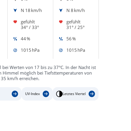
N
18 km/h
N
8 km/h
gefühlt
gefühlt
34° / 33°
31° / 25°
44 %
56 %
1015 hPa
1015 hPa
bei Werten von 17 bis zu 37°C. In der Nacht ist
gem Himmel möglich bei Tiefsttemperaturen von
 35 km/h erreichen.
UV-Index
Letztes Viertel