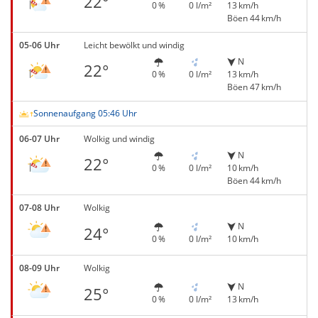
22°
0 %
0 l/m²
13 km/h
Böen 44 km/h
05-06 Uhr
Leicht bewölkt und windig
N
22°
0 %
0 l/m²
13 km/h
Böen 47 km/h
Sonnenaufgang 05:46 Uhr
06-07 Uhr
Wolkig und windig
N
22°
0 %
0 l/m²
10 km/h
Böen 44 km/h
07-08 Uhr
Wolkig
N
24°
0 %
0 l/m²
10 km/h
08-09 Uhr
Wolkig
N
25°
0 %
0 l/m²
13 km/h