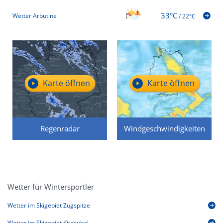
33°C
Wetter Arbutine
/
22°C
Karte öffnen
Karte öffnen
Regenradar
Windgeschwindigkeiten
Wetter für Wintersportler
Wetter im Skigebiet Zugspitze
Wetter im Skigebiet Kitzbühel