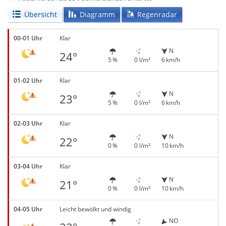
Übersicht
Diagramm
Regenradar
00-01 Uhr
Klar
N
24°
5 %
0 l/m²
6 km/h
01-02 Uhr
Klar
N
23°
5 %
0 l/m²
6 km/h
02-03 Uhr
Klar
N
22°
0 %
0 l/m²
10 km/h
03-04 Uhr
Klar
N
21°
0 %
0 l/m²
10 km/h
04-05 Uhr
Leicht bewölkt und windig
NO