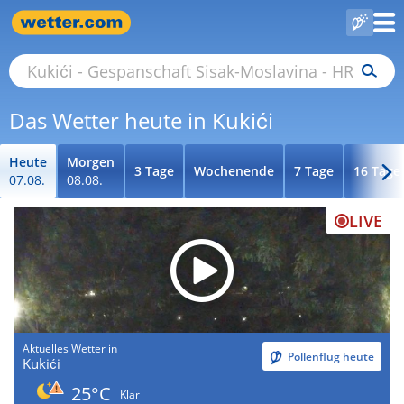
Das Wetter heute in Kukići
Heute
Morgen
3 Tage
Wochenende
7 Tage
16 Tage
07.08.
08.08.
LIVE
Aktuelles Wetter in
Pollenflug heute
Kukići
25°C
Klar