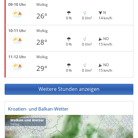
09-10 Uhr
Wolkig
N
26°
0 %
0 l/m²
14 km/h
10-11 Uhr
Wolkig
NO
28°
0 %
0 l/m²
15 km/h
11-12 Uhr
Wolkig
NO
29°
0 %
0 l/m²
15 km/h
Weitere Stunden anzeigen
Kroatien- und Balkan-Wetter