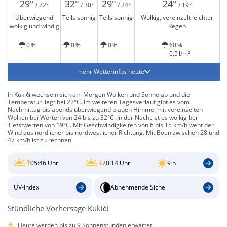
29°
32°
29°
24°
/ 22°
/ 30°
/ 24°
/ 19°
Überwiegend
Teils sonnig
Teils sonnig
Wolkig, vereinzelt leichter
wolkig und windig
Regen
0 %
0 %
0 %
60 %
0,5 l/m²
mehr Wetterinfos heute
In Kukići wechseln sich am Morgen Wolken und Sonne ab und die
Temperatur liegt bei 22°C. Im weiteren Tagesverlauf gibt es vom
Nachmittag bis abends überwiegend blauen Himmel mit vereinzelten
Wolken bei Werten von 24 bis zu 32°C. In der Nacht ist es wolkig bei
Tiefstwerten von 19°C. Mit Geschwindigkeiten von 6 bis 15 km/h weht der
Wind aus nördlicher bis nordwestlicher Richtung. Mit Böen zwischen 28 und
47 km/h ist zu rechnen.
05:46 Uhr
20:14 Uhr
9 h
UV-Index
Abnehmende Sichel
Stündliche Vorhersage Kukići
Heute werden bis zu 9 Sonnenstunden erwartet