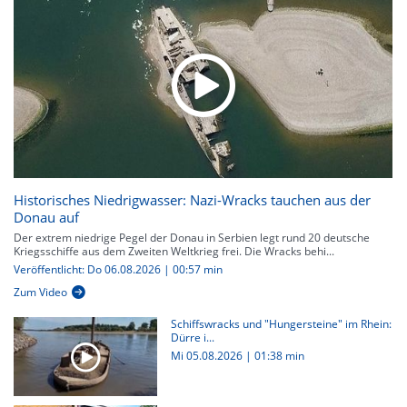
Historisches Niedrigwasser: Nazi-Wracks tauchen aus der
Donau auf
Der extrem niedrige Pegel der Donau in Serbien legt rund 20 deutsche
Kriegsschiffe aus dem Zweiten Weltkrieg frei. Die Wracks behi...
Veröffentlicht: Do 06.08.2026 | 00:57 min
Zum Video
Schiffswracks und "Hungersteine" im Rhein:
Dürre i...
Mi 05.08.2026
|
01:38 min