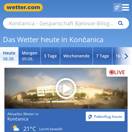
Das Wetter heute in Končanica
Heute
Morgen
3 Tage
Wochenende
7 Tage
16 Tage
08.08.
09.08.
LIVE
Aktuelles Wetter in
Pollenflug heute
Končanica
21°C
Leicht bewölkt