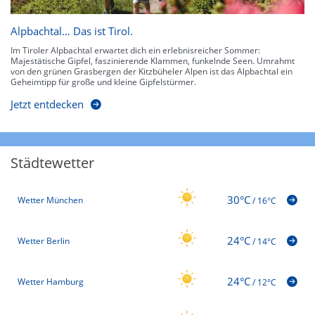
Alpbachtal… Das ist Tirol.
Im Tiroler Alpbachtal erwartet dich ein erlebnisreicher Sommer:
Majestätische Gipfel, faszinierende Klammen, funkelnde Seen. Umrahmt
von den grünen Grasbergen der Kitzbüheler Alpen ist das Alpbachtal ein
Geheimtipp für große und kleine Gipfelstürmer.
Jetzt entdecken
Städtewetter
30°C
Wetter München
/
16°C
24°C
Wetter Berlin
/
14°C
24°C
Wetter Hamburg
/
12°C