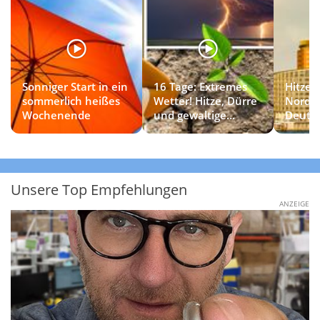
Sonniger Start in ein
16 Tage: Extremes
Hitzet
sommerlich heißes
Wetter! Hitze, Dürre
Norde
Wochenende
und gewaltige
Deuts
Gewitter
Unsere Top Empfehlungen
ANZEIGE