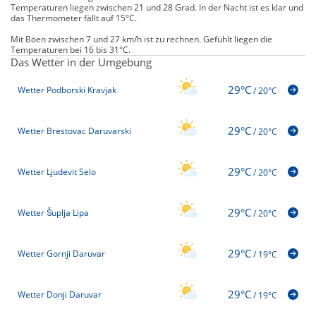
Temperaturen liegen zwischen 21 und 28 Grad. In der Nacht ist es klar und
das Thermometer fällt auf 15°C.
Mit Böen zwischen 7 und 27 km/h ist zu rechnen. Gefühlt liegen die
Temperaturen bei 16 bis 31°C.
Das Wetter in der Umgebung
29°C
Wetter Podborski Kravjak
/
20°C
29°C
Wetter Brestovac Daruvarski
/
20°C
29°C
Wetter Ljudevit Selo
/
20°C
29°C
Wetter Šuplja Lipa
/
20°C
29°C
Wetter Gornji Daruvar
/
19°C
29°C
Wetter Donji Daruvar
/
19°C