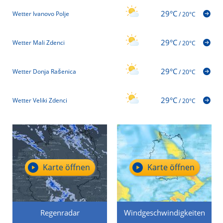
29°C
Wetter Ivanovo Polje
/
20°C
29°C
Wetter Mali Zdenci
/
20°C
29°C
Wetter Donja Rašenica
/
20°C
29°C
Wetter Veliki Zdenci
/
20°C
Karte öffnen
Karte öffnen
Regenradar
Windgeschwindigkeiten