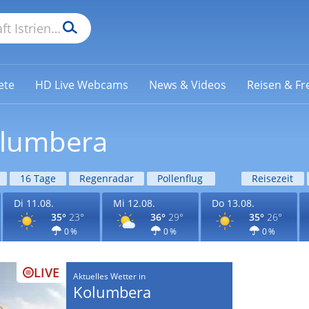
ete
HD Live Webcams
News & Videos
Reisen & Fre
olumbera
16 Tage
Regenradar
Pollenflug
Reisezeit
Di 11.08.
Mi 12.08.
Do 13.08.
35°
23°
36°
29°
35°
26°
0 %
0 %
0 %
LIVE
Aktuelles Wetter in
Kolumbera