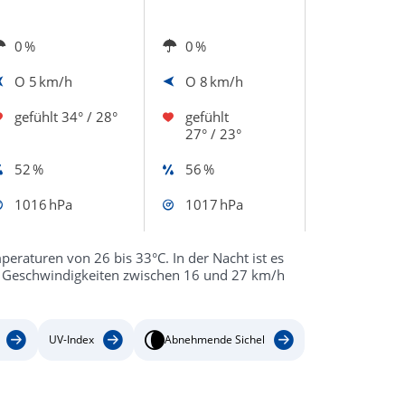
0 %
0 %
O
5 km/h
O
8 km/h
gefühlt
34° / 28°
gefühlt
27° / 23°
52 %
56 %
1016 hPa
1017 hPa
eraturen von 26 bis 33°C. In der Nacht ist es
n Geschwindigkeiten zwischen 16 und 27 km/h
UV-Index
Abnehmende Sichel