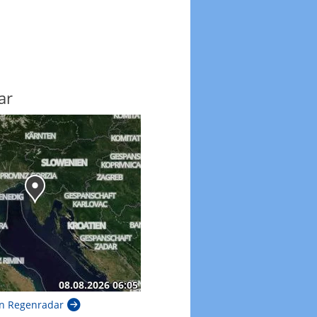
ar
n Regenradar