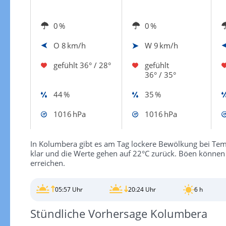
0 %
0 %
O
8 km/h
W
9 km/h
gefühlt
36° / 28°
gefühlt
36° / 35°
44 %
35 %
1016 hPa
1016 hPa
In Kolumbera gibt es am Tag lockere Bewölkung bei Temp
klar und die Werte gehen auf 22°C zurück. Böen könne
erreichen.
05:57 Uhr
20:24 Uhr
6 h
Stündliche Vorhersage Kolumbera