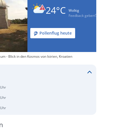
24°C
Wolkig
Feedback geben
Pollenflug heute
m - Blick in den Kosmos von Istrien, Kroatien
 Uhr
 Uhr
 Uhr
n