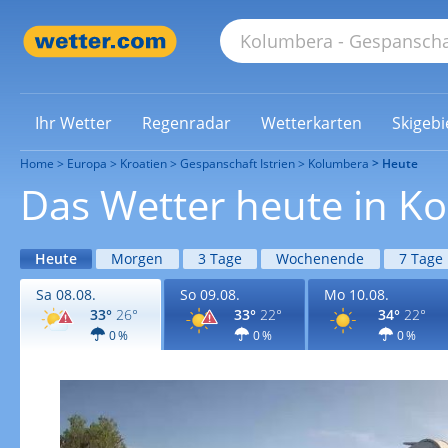
Ihr Wetter
Regenradar
Wetterkarten
Skigebi
Home
Europa
Kroatien
Gespanschaft Istrien
Kolumbera
Heute
Das Wetter heute in K
Heute
Morgen
3 Tage
Wochenende
7 Tage
Sa 08.08.
So 09.08.
Mo 10.08.
33°
26°
33°
22°
34°
22°
0 %
0 %
0 %