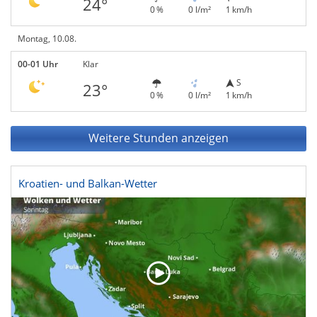
24°
0 %
0 l/m²
1 km/h
Montag, 10.08.
00-01 Uhr
Klar
S
23°
0 %
0 l/m²
1 km/h
Weitere Stunden anzeigen
Kroatien- und Balkan-Wetter