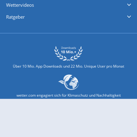
Wettervideos
Nachrichten
Deutschlandwetter
Schweizwetter
Österreichwetter
Regionalwetter
Wetter in Europa
Wetter Weltweit
Wetterlexikon
Promi-News
Ratgeber
Biowetter
Glätteindex
Reiseziel Finder
Erkältungswetter
Klima & Umwelt
Über 10 Mio. App Downloads und 22 Mio. Unique User pro Monat
wetter.com engagiert sich für Klimaschutz und Nachhaltigkeit
Bekannt aus Funk und Fernsehen: Pro7, Sat1, Kabel 1, SWR, ...