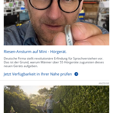
Riesen-Ansturm auf Mini - Hörgerät.
Deutsche Firma stellt revolutionäre Erfindung für Sprachverstehen vor.
Das ist der Grund, warum Männer über 55 Hörgeräte zugunsten dieses
neuen Geräts aufgeben.
Jetzt Verfügbarkeit in Ihrer Nähe prüfen
ANZEIGE