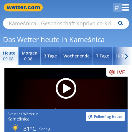
Das Wetter heute in Kamešnica
Heute
Morgen
3 Tage
Wochenende
7 Tage
16 Tage
09.08.
10.08.
LIVE
Aktuelles Wetter in
Pollenflug heute
Kamešnica
31°C
Sonnig