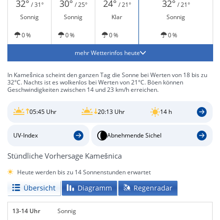
32°
30°
24°
32°
/ 31°
/ 25°
/ 21°
/ 21°
Sonnig
Sonnig
Klar
Sonnig
0 %
0 %
0 %
0 %
mehr Wetterinfos heute
In Kamešnica scheint den ganzen Tag die Sonne bei Werten von 18 bis zu
32°C. Nachts ist es wolkenlos bei Werten von 21°C. Böen können
Geschwindigkeiten zwischen 14 und 23 km/h erreichen.
05:45 Uhr
20:13 Uhr
14 h
UV-Index
Abnehmende Sichel
Stündliche Vorhersage Kamešnica
Heute werden bis zu 14 Sonnenstunden erwartet
Übersicht
Diagramm
Regenradar
13-14 Uhr
Sonnig