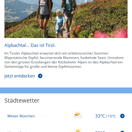
Alpbachtal… Das ist Tirol.
Im Tiroler Alpbachtal erwartet dich ein erlebnisreicher Sommer:
Majestätische Gipfel, faszinierende Klammen, funkelnde Seen. Umrahmt
von den grünen Grasbergen der Kitzbüheler Alpen ist das Alpbachtal ein
Geheimtipp für große und kleine Gipfelstürmer.
Jetzt entdecken
Städtewetter
33°C
Wetter München
/
15°C