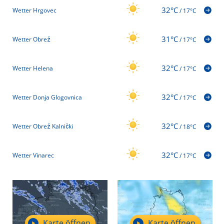
32°C
Wetter Hrgovec
/
17°C
31°C
Wetter Obrež
/
17°C
32°C
Wetter Helena
/
17°C
32°C
Wetter Donja Glogovnica
/
17°C
32°C
Wetter Obrež Kalnički
/
18°C
32°C
Wetter Vinarec
/
17°C
Karte öffnen
Karte öffnen