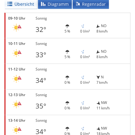
Übersicht
Diagramm
Regenradar
09-10 Uhr
Sonnig
NO
32°
5 %
0 l/m²
8 km/h
10-11 Uhr
Sonnig
NO
33°
5 %
0 l/m²
8 km/h
11-12 Uhr
Sonnig
N
34°
0 %
0 l/m²
7 km/h
12-13 Uhr
Sonnig
NW
35°
0 %
0 l/m²
11 km/h
13-14 Uhr
Sonnig
NW
34°
0 %
0 l/m²
18 km/h