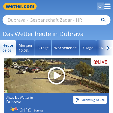
Das Wetter heute in Dubrava
Heute
Morgen
3 Tage
Wochenende
7 Tage
16 Tage
09.08.
10.08.
LIVE
Aktuelles Wetter in
Pollenflug heute
Dubrava
31°C
Sonnig