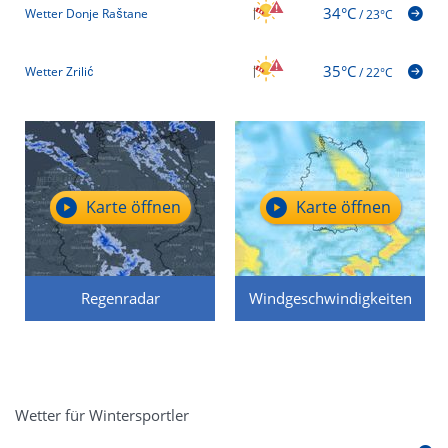
34°C
Wetter Donje Raštane
/
23°C
35°C
Wetter Zrilić
/
22°C
Karte öffnen
Karte öffnen
Regenradar
Windgeschwindigkeiten
Wetter für Wintersportler