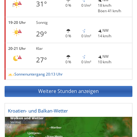
31°
0 %
0 l/m²
18 km/h
Böen 41 km/h
19-20 Uhr
Sonnig
NW
29°
0 %
0 l/m²
14 km/h
20-21 Uhr
Klar
NW
27°
0 %
0 l/m²
10 km/h
Sonnenuntergang 20:13 Uhr
Weitere Stunden anzeigen
Kroatien- und Balkan-Wetter