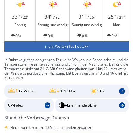
33°
34°
31°
25°
/ 22°
/ 32°
/ 26°
/ 21°
Sonnig
Sonnig und windig
Sonnig und windig
Klar
0 %
0 %
0 %
0 %
mehr Wetterinfos heute
In Dubrava gibt es den ganzen Tag keine Wolken, die Sonne scheint und die
Temperaturen liegen zwischen 22 und 34°C. In der Nacht ist es klar und die
Temperatur sinkt auf 21°C. Mit Geschwindigkeiten von 4 bis 20 km/h weht
der Wind aus nordöstlicher Richtung. Mit Böen zwischen 10 und 46 km/h ist
zu rechnen.
05:55 Uhr
20:13 Uhr
13 h
UV-Index
Abnehmende Sichel
Stündliche Vorhersage Dubrava
Heute werden bis zu 13 Sonnenstunden erwartet