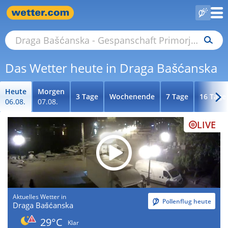
Das Wetter heute in Draga Bašćanska
Heute
Morgen
3 Tage
Wochenende
7 Tage
16 Tage
06.08.
07.08.
LIVE
Aktuelles Wetter in
Pollenflug heute
Draga Bašćanska
29°C
Klar