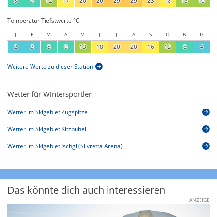
8
9
12
17
20
26
29
29
23
18
13
10
Temperatur Tiefstwerte °C
J
F
M
A
M
J
J
A
S
O
N
D
2
3
5
9
13
18
20
20
16
12
8
4
Weitere Werte zu dieser Station
Wetter für Wintersportler
Wetter im Skigebiet Zugspitze
Wetter im Skigebiet Kitzbühel
Wetter im Skigebiet Ischgl (Silvretta Arena)
Das könnte dich auch interessieren
ANZEIGE