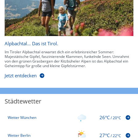
Alpbachtal… Das ist Tirol.
Im Tiroler Alpbachtal erwartet dich ein erlebnisreicher Sommer:
Majestätische Gipfel, faszinierende Klammen, funkelnde Seen. Umrahmt
von den grünen Grasbergen der Kitzbüheler Alpen ist das Alpbachtal ein
Geheimtipp für große und kleine Gipfelstürmer.
Jetzt entdecken
Städtewetter
26°C
Wetter München
/
20°C
27°C
Wetter Berlin
/
22°C