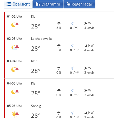
Übersicht
Diagramm
Regenradar
01-02 Uhr
Klar
W
28°
5 %
0 l/m²
4 km/h
02-03 Uhr
Leicht bewölkt
NW
28°
5 %
0 l/m²
4 km/h
03-04 Uhr
Klar
W
28°
0 %
0 l/m²
3 km/h
04-05 Uhr
Klar
W
28°
0 %
0 l/m²
3 km/h
05-06 Uhr
Sonnig
NW
28°
0 %
0 l/m²
2 km/h