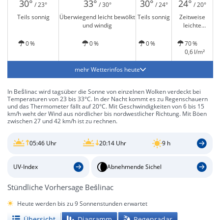
30°
33°
30°
24°
/ 23°
/ 30°
/ 24°
/ 20°
Teils sonnig
Überwiegend leicht bewölkt
Teils sonnig
Zeitweise
und windig
leichte
Schauer
0 %
0 %
0 %
70 %
0,6 l/m²
mehr Wetterinfos heute
In Bešlinac wird tagsüber die Sonne von einzelnen Wolken verdeckt bei
Temperaturen von 23 bis 33°C. In der Nacht kommt es zu Regenschauern
und das Thermometer fällt auf 20°C. Mit Geschwindigkeiten von 6 bis 15
km/h weht der Wind aus nördlicher bis nordwestlicher Richtung. Mit Böen
zwischen 27 und 42 km/h ist zu rechnen.
05:46 Uhr
20:14 Uhr
9 h
UV-Index
Abnehmende Sichel
Stündliche Vorhersage Bešlinac
Heute werden bis zu 9 Sonnenstunden erwartet
Übersicht
Diagramm
Regenradar