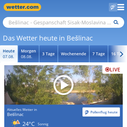
Das Wetter heute in Bešlinac
Heute
Morgen
3 Tage
Wochenende
7 Tage
16 Tage
07.08.
08.08.
LIVE
Aktuelles Wetter in
Pollenflug heute
Bešlinac
24°C
Sonnig