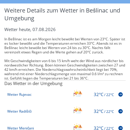
Weitere Details zum Wetter in Bešlinac und
Umgebung
Wetter heute, 07.08.2026
In Bešlinac ist es am Morgen leicht bewölkt bei Werten von 23°C. Später ist
es locker bewölkt und die Temperaturen erreichen 33°C. Abends ist es in
Bešlinac leicht bewölkt bei Werten von 24 bis zu 30°C. Nachts fällt
vereinzelt etwas Regen und die Werte gehen auf 20°C zurück.
Mit Geschwindigkeiten von 6 bis 15 km/h weht der Wind aus nördlicher bis
nordwestlicher Richtung. Böen können Geschwindigkeiten zwischen 27 und
42 km/h erreichen. Die Niederschlagswahrscheinlichkeit liegt bei 70%,
während mit einer Niederschlagsmenge von maximal 0.6 l/m² zu rechnen
ist. Gefühlt liegen die Temperaturen bei 21 bis 36°C.
Das Wetter in der Umgebung
32°C
Wetter Rujevac
/
22°C
32°C
Wetter Radišići
/
22°C
32°C
Wetter Menićani
/
22°C