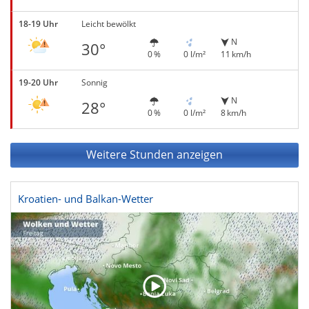
18-19 Uhr
Leicht bewölkt
N
30°
0 %
0 l/m²
11 km/h
19-20 Uhr
Sonnig
N
28°
0 %
0 l/m²
8 km/h
Weitere Stunden anzeigen
Kroatien- und Balkan-Wetter