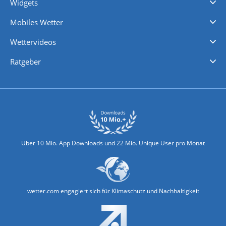
Widgets
Regenradar
Windgeschwindigkeiten
Temperatur
Sonnenschein
Wassertemperatur
Mobiles Wetter
iPhone Wetter
iPad Wetter
Android Wetter
Wettervideos
Nachrichten
Deutschlandwetter
Schweizwetter
Österreichwetter
Regionalwetter
Wetter in Europa
Wetter Weltweit
Wetterlexikon
Promi-News
Ratgeber
Biowetter
Glätteindex
Reiseziel Finder
Erkältungswetter
Klima & Umwelt
Über 10 Mio. App Downloads und 22 Mio. Unique User pro Monat
wetter.com engagiert sich für Klimaschutz und Nachhaltigkeit