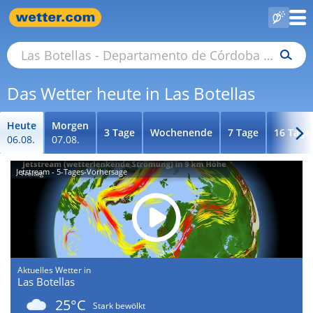
Das Wetter heute in Las Botellas
Heute
Morgen
3 Tage
Wochenende
7 Tage
16 Tage
06.08.
07.08.
Jetstream - 5-Tages-Vorhersage
Aktuelles Wetter in
Las Botellas
25°C
Stark bewölkt