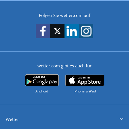
Folgen Sie wetter.com auf
wetter.com gibt es auch für
Android
iPhone & iPad
Wetter
Videovorhersagen
Kolumnen
Unwetterwarnungen
wetter.com Deutschland
wetter.com Schweiz
wetter.com Österreich
Werben
Homepage Widget
Wetter API
Wetter- und Geodaten - meteonomiqs.com
tiempo.es
meteos24.fr
ilmeteo24.it
pogoda24.pl
weather24.co.uk