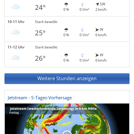
SW
24°
0 %
0 l/m²
2 km/h
10-11 Uhr
Stark bewölkt
W
25°
0 %
0 l/m²
6 km/h
11-12 Uhr
Stark bewölkt
W
26°
0 %
0 l/m²
6 km/h
Weitere Stunden anzeigen
Jetstream - 5-Tages-Vorhersage