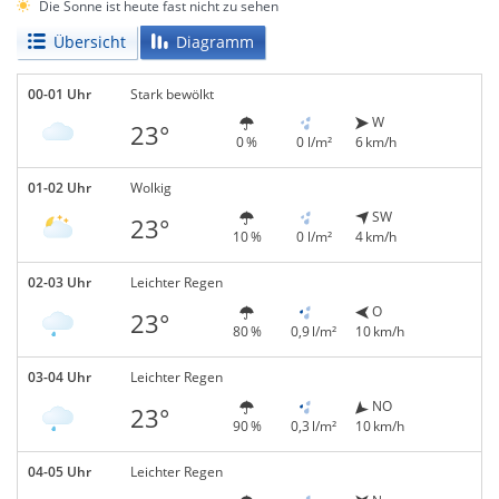
Die Sonne ist heute fast nicht zu sehen
Übersicht
Diagramm
00-01 Uhr
Stark bewölkt
W
23°
0 %
0 l/m²
6 km/h
01-02 Uhr
Wolkig
SW
23°
10 %
0 l/m²
4 km/h
02-03 Uhr
Leichter Regen
O
23°
80 %
0,9 l/m²
10 km/h
03-04 Uhr
Leichter Regen
NO
23°
90 %
0,3 l/m²
10 km/h
04-05 Uhr
Leichter Regen