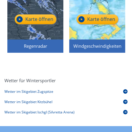
Karte öffnen
Karte öffnen
Regenradar
Windgeschwindigkeiten
Wetter für Wintersportler
Wetter im Skigebiet Zugspitze
Wetter im Skigebiet Kitzbühel
Wetter im Skigebiet Ischgl (Silvretta Arena)