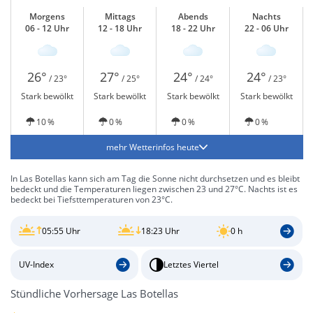
Morgens
Mittags
Abends
Nachts
06 - 12 Uhr
12 - 18 Uhr
18 - 22 Uhr
22 - 06 Uhr
26°
27°
24°
24°
/ 23°
/ 25°
/ 24°
/ 23°
Stark bewölkt
Stark bewölkt
Stark bewölkt
Stark bewölkt
10 %
0 %
0 %
0 %
mehr Wetterinfos heute
In Las Botellas kann sich am Tag die Sonne nicht durchsetzen und es bleibt
bedeckt und die Temperaturen liegen zwischen 23 und 27°C. Nachts ist es
bedeckt bei Tiefsttemperaturen von 23°C.
05:55 Uhr
18:23 Uhr
0 h
UV-Index
Letztes Viertel
Stündliche Vorhersage Las Botellas