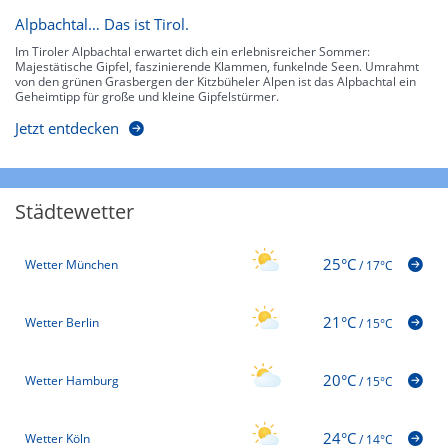
Alpbachtal… Das ist Tirol.
Im Tiroler Alpbachtal erwartet dich ein erlebnisreicher Sommer:
Majestätische Gipfel, faszinierende Klammen, funkelnde Seen. Umrahmt
von den grünen Grasbergen der Kitzbüheler Alpen ist das Alpbachtal ein
Geheimtipp für große und kleine Gipfelstürmer.
Jetzt entdecken
Städtewetter
25°C
Wetter München
/
17°C
21°C
Wetter Berlin
/
15°C
20°C
Wetter Hamburg
/
15°C
24°C
Wetter Köln
/
14°C