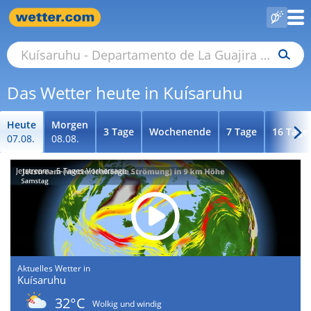
Das Wetter heute in Kuísaruhu
Heute
Morgen
3 Tage
Wochenende
7 Tage
16 Tage
07.08.
08.08.
Jetstream - 5-Tages-Vorhersage
Aktuelles Wetter in
Kuísaruhu
32°C
Wolkig und windig