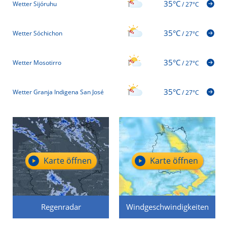
35°C
Wetter Sijóruhu
/
27°C
35°C
Wetter Sóchichon
/
27°C
35°C
Wetter Mosotirro
/
27°C
35°C
Wetter Granja Indigena San José
/
27°C
Karte öffnen
Karte öffnen
Regenradar
Windgeschwindigkeiten