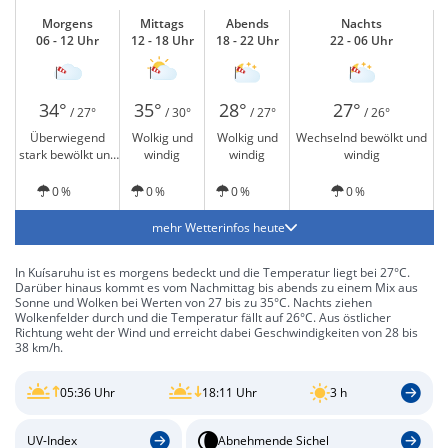
Morgens
Mittags
Abends
Nachts
06 - 12 Uhr
12 - 18 Uhr
18 - 22 Uhr
22 - 06 Uhr
34°
35°
28°
27°
/ 27°
/ 30°
/ 27°
/ 26°
Überwiegend
Wolkig und
Wolkig und
Wechselnd bewölkt und
stark bewölkt und
windig
windig
windig
windig
0 %
0 %
0 %
0 %
mehr Wetterinfos heute
In Kuísaruhu ist es morgens bedeckt und die Temperatur liegt bei 27°C.
Darüber hinaus kommt es vom Nachmittag bis abends zu einem Mix aus
Sonne und Wolken bei Werten von 27 bis zu 35°C. Nachts ziehen
Wolkenfelder durch und die Temperatur fällt auf 26°C. Aus östlicher
Richtung weht der Wind und erreicht dabei Geschwindigkeiten von 28 bis
38 km/h.
05:36 Uhr
18:11 Uhr
3 h
UV-Index
Abnehmende Sichel