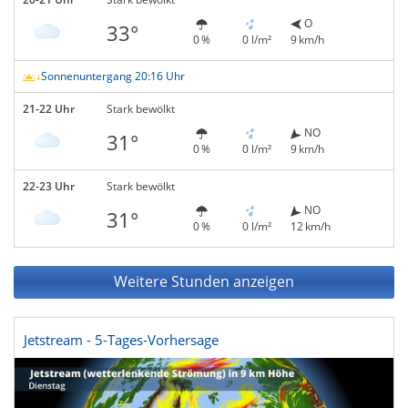
O
33°
0 %
0 l/m²
9 km/h
Sonnenuntergang 20:16 Uhr
21-22 Uhr
Stark bewölkt
NO
31°
0 %
0 l/m²
9 km/h
22-23 Uhr
Stark bewölkt
NO
31°
0 %
0 l/m²
12 km/h
Weitere Stunden anzeigen
Jetstream - 5-Tages-Vorhersage