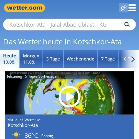
Das Wetter heute in Kotschkor-Ata
Heute
Morgen
3 Tage
Wochenende
7 Tage
16 Tage
10.08.
11.08.
Jetstream - 5-Tages-Vorhersage
Aktuelles Wetter in
Kotschkor-Ata
36°C
Sonnig