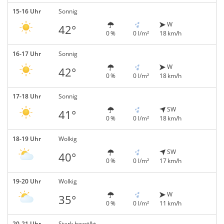
15-16 Uhr
Sonnig
W
42°
0 %
0 l/m²
18 km/h
16-17 Uhr
Sonnig
W
42°
0 %
0 l/m²
18 km/h
17-18 Uhr
Sonnig
SW
41°
0 %
0 l/m²
18 km/h
18-19 Uhr
Wolkig
SW
40°
0 %
0 l/m²
17 km/h
19-20 Uhr
Wolkig
W
35°
0 %
0 l/m²
11 km/h
20-21 Uhr
Stark bewölkt