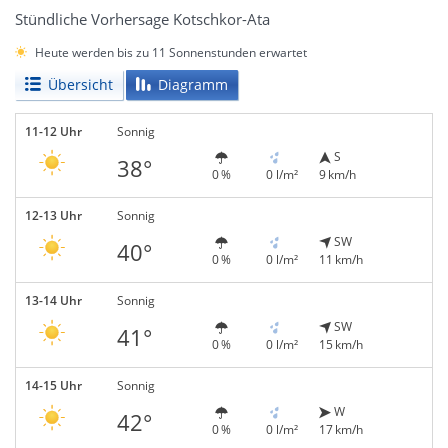
Stündliche Vorhersage Kotschkor-Ata
Heute werden bis zu 11 Sonnenstunden erwartet
Übersicht
Diagramm
11-12 Uhr
Sonnig
S
38°
0 %
0 l/m²
9 km/h
12-13 Uhr
Sonnig
SW
40°
0 %
0 l/m²
11 km/h
13-14 Uhr
Sonnig
SW
41°
0 %
0 l/m²
15 km/h
14-15 Uhr
Sonnig
W
42°
0 %
0 l/m²
17 km/h