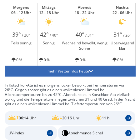
Morgens
Mittags
Abends
Nachts
06 - 12 Uhr
12 - 18 Uhr
18 - 22 Uhr
22 - 06 Uhr
39°
42°
40°
31°
/ 26°
/ 40°
/ 31°
/ 26°
Teils sonnig
Sonnig
Wechselnd bewölkt, wenig
Überwiegend
Sonne
klar
0 %
0 %
0 %
0 %
mehr Wetterinfos heute
In Kotschkor-Ata ist es morgens locker bewölkt bei Temperaturen von
26°C. Gegen später gibt es einen wolkenlosen Himmel bei
Höchsttemperaturen bis zu 42°C. Abends ist es in Kotschkor-Ata vielfach
wolkig und die Temperaturen liegen zwischen 31 und 40 Grad. In der Nacht
gibt es einen wolkenlosen Himmel bei Tiefsttemperaturen von 26°C.
06:14 Uhr
20:16 Uhr
11 h
UV-Index
Abnehmende Sichel