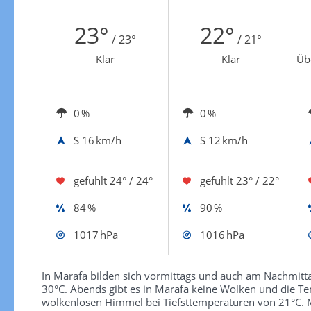
Zur Windgeschwindigkeitenkarte
23°
22°
/ 23°
/ 21°
Klar
Klar
Üb
0 %
0 %
S
16 km/h
S
12 km/h
gefühlt
24° / 24°
gefühlt
23° / 22°
84 %
90 %
1017 hPa
1016 hPa
In Marafa bilden sich vormittags und auch am Nachmitta
30°C. Abends gibt es in Marafa keine Wolken und die Tem
wolkenlosen Himmel bei Tiefsttemperaturen von 21°C. 