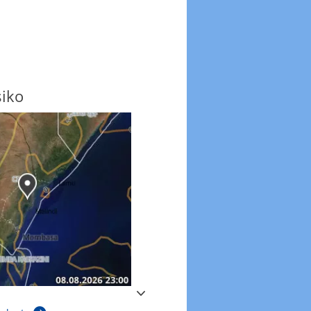
siko
Windböen
Windböen heute