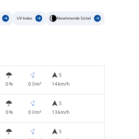
UV-Index
Abnehmende Sichel
S
0 %
0 l/m²
14 km/h
S
0 %
0 l/m²
13 km/h
S