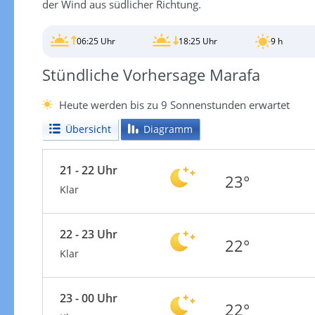
der Wind aus südlicher Richtung.
06:25 Uhr
18:25 Uhr
9 h
Stündliche Vorhersage Marafa
Heute werden bis zu 9 Sonnenstunden erwartet
Übersicht
Diagramm
21 - 22 Uhr
23°
Klar
22 - 23 Uhr
22°
Klar
23 - 00 Uhr
22°