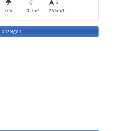
S
0 %
0 l/m²
26 km/h
 anzeigen