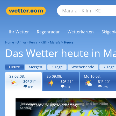
Ihr Wetter
Regenradar
Wetterkarten
Skigebi
Home
Afrika
Kenia
Kilifi
Marafa
Heute
Das Wetter heute in M
Heute
Morgen
3 Tage
Wochenende
7 Tage
Sa 08.08.
So 09.08.
Mo 10.08.
30°
21°
30°
21°
31°
20°
0 %
0 %
0 %
Jetstream - 5-Tages-Vorhersage