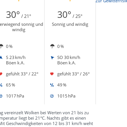
Zur Sonnenscheindauerkarte
Zur Gewitterrisi
30°
30°
/ 21°
/ 25°
erwiegend sonnig und
Sonnig und windig
windig
0 %
0 %
S
23 km/h
SO
30 km/h
Böen k.A.
Böen k.A.
gefühlt
33° / 22°
gefühlt
33° / 26°
65 %
49 %
1017 hPa
1015 hPa
g vereinzelt Wolken bei Werten von 21 bis zu
peratur liegt bei 21°C. Nachts gibt es einen
Mit Geschwindigkeiten von 12 bis 31 km/h weht