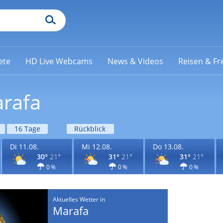
ete
HD Live Webcams
News & Videos
Reisen & Fre
arafa
16 Tage
Rückblick
Di 11.08.
Mi 12.08.
Do 13.08.
30°
21°
31°
21°
31°
21°
0 %
0 %
0 %
Aktuelles Wetter in
Marafa