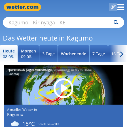
Das Wetter heute in Kagumo
Heute
Morgen
3 Tage
Wochenende
7 Tage
16 Tage
08.08.
09.08.
Jetstream - 5-Tages-Vorhersage
Aktuelles Wetter in
Kagumo
15°C
Stark bewölkt