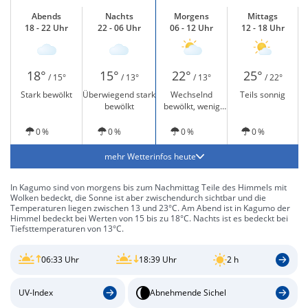
Abends
Nachts
Morgens
Mittags
18 - 22 Uhr
22 - 06 Uhr
06 - 12 Uhr
12 - 18 Uhr
18°
15°
22°
25°
/ 15°
/ 13°
/ 13°
/ 22°
Stark bewölkt
Überwiegend stark
Wechselnd
Teils sonnig
bewölkt
bewölkt, wenig
Sonne
0 %
0 %
0 %
0 %
mehr Wetterinfos heute
In Kagumo sind von morgens bis zum Nachmittag Teile des Himmels mit
Wolken bedeckt, die Sonne ist aber zwischendurch sichtbar und die
Temperaturen liegen zwischen 13 und 23°C. Am Abend ist in Kagumo der
Himmel bedeckt bei Werten von 15 bis zu 18°C. Nachts ist es bedeckt bei
Tiefsttemperaturen von 13°C.
06:33 Uhr
18:39 Uhr
2 h
UV-Index
Abnehmende Sichel