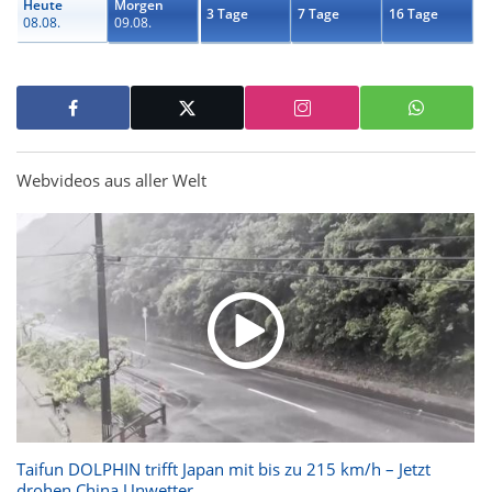
Heute
Morgen
3 Tage
7 Tage
16 Tage
08.08.
09.08.
Webvideos aus aller Welt
Taifun DOLPHIN trifft Japan mit bis zu 215 km/h – Jetzt
drohen China Unwetter