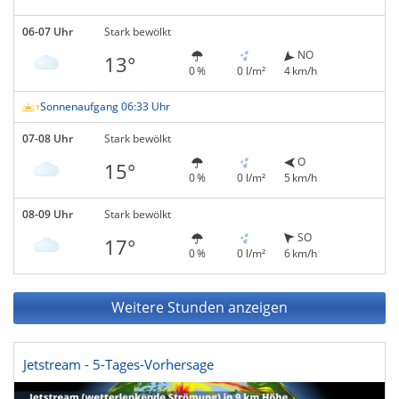
06-07 Uhr
Stark bewölkt
NO
13°
0 %
0 l/m²
4 km/h
Sonnenaufgang 06:33 Uhr
07-08 Uhr
Stark bewölkt
O
15°
0 %
0 l/m²
5 km/h
08-09 Uhr
Stark bewölkt
SO
17°
0 %
0 l/m²
6 km/h
Weitere Stunden anzeigen
Jetstream - 5-Tages-Vorhersage