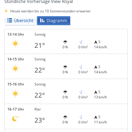
Stündliche Vorhersage View Royal
Heute werden bis zu 10 Sonnenstunden erwartet
Übersicht
Diagramm
13-14 Uhr
Sonnig
S
21°
0 %
0 l/m²
14 km/h
14-15 Uhr
Sonnig
S
22°
0 %
0 l/m²
14 km/h
15-16 Uhr
Sonnig
S
22°
0 %
0 l/m²
13 km/h
16-17 Uhr
Klar
S
23°
0 %
0 l/m²
11 km/h