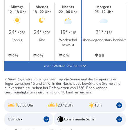
Mittags
Abends
Nachts
Morgens
12 - 18 Uhr
18 - 22 Uhr
22 - 06 Uhr
06 - 12 Uhr
24°
24°
19°
21°
/ 23°
/ 20°
/ 16°
/ 16°
Sonnig
Klar
Wechselnd
Überwiegend stark bewölkt
bewölkt
0 %
0 %
0 %
0 %
mehr Wetterinfos heute
In View Royal strahlt den ganzen Tag die Sonne und die Temperaturen
liegen zwischen 16 und 24°C. In der Nacht ist es bewölkt, die Sterne sind
nur vereinzelt zu sehen bei Tiefstwerten von 16°C. Böen können
Geschwindigkeiten zwischen 3 und 16 km/h erreichen.
05:56 Uhr
20:42 Uhr
10 h
UV-Index
Abnehmende Sichel