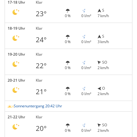
17-18 Uhr
Klar
S
23°
0 %
0 l/m²
7 km/h
18-19 Uhr
Klar
S
24°
0 %
0 l/m²
3 km/h
19-20 Uhr
Klar
SO
22°
0 %
0 l/m²
2 km/h
20-21 Uhr
Klar
O
21°
0 %
0 l/m²
2 km/h
Sonnenuntergang 20:42 Uhr
21-22 Uhr
Klar
SO
20°
0 %
0 l/m²
2 km/h