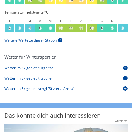
6
8
10
13
16
18
20
20
18
14
9
7
Temperatur Tiefstwerte °C
J
F
M
A
M
J
J
A
S
O
N
D
2
3
4
6
8
10
11
11
10
8
5
3
Weitere Werte zu dieser Station
Wetter für Wintersportler
Wetter im Skigebiet Zugspitze
Wetter im Skigebiet Kitzbühel
Wetter im Skigebiet Ischgl (Silvretta Arena)
Das könnte dich auch interessieren
ANZEIGE