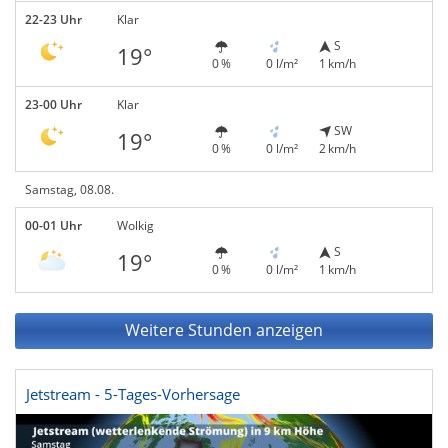
22-23 Uhr
Klar
S
19°
0 %
0 l/m²
1 km/h
23-00 Uhr
Klar
SW
19°
0 %
0 l/m²
2 km/h
Samstag, 08.08.
00-01 Uhr
Wolkig
S
19°
0 %
0 l/m²
1 km/h
Weitere Stunden anzeigen
Jetstream - 5-Tages-Vorhersage