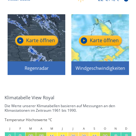
Karte öffnen
Karte öffnen
Regenradar
Windgeschwindigkeiten
Klimatabelle View Royal
Die Werte unserer Klimatabellen basieren auf Messungen an den
Klimastationen im Zeitraum 1961 bis 1990.
Temperatur Höchstwerte °C
J
F
M
A
M
J
J
A
S
O
N
D