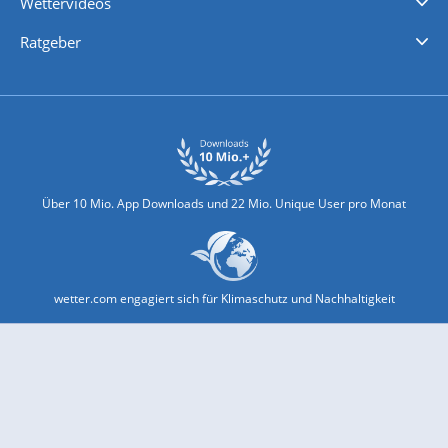
Wettervideos
Nachrichten
Deutschlandwetter
Schweizwetter
Österreichwetter
Regionalwetter
Wetter in Europa
Wetter Weltweit
Wetterlexikon
Promi-News
Ratgeber
Biowetter
Glätteindex
Reiseziel Finder
Erkältungswetter
Klima & Umwelt
Über 10 Mio. App Downloads und 22 Mio. Unique User pro Monat
wetter.com engagiert sich für Klimaschutz und Nachhaltigkeit
Bekannt aus Funk und Fernsehen: Pro7, Sat1, Kabel 1, SWR, ...