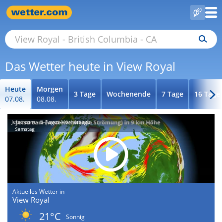
Das Wetter heute in View Royal
Heute
Morgen
3 Tage
Wochenende
7 Tage
16 Tage
07.08.
08.08.
Jetstream - 5-Tages-Vorhersage
Aktuelles Wetter in
View Royal
21°C
Sonnig