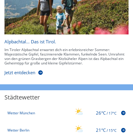
Alpbachtal… Das ist Tirol.
Im Tiroler Alpbachtal erwartet dich ein erlebnisreicher Sommer:
Majestätische Gipfel, faszinierende Klammen, funkelnde Seen. Umrahmt
von den grünen Grasbergen der Kitzbüheler Alpen ist das Alpbachtal ein
Geheimtipp für große und kleine Gipfelstürmer.
Jetzt entdecken
Städtewetter
26°C
Wetter München
/
17°C
21°C
Wetter Berlin
/
15°C