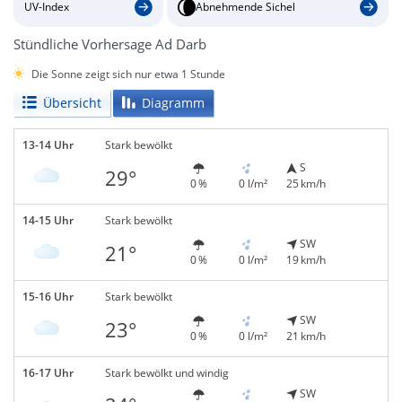
UV-Index
Abnehmende Sichel
Stündliche Vorhersage Ad Darb
Die Sonne zeigt sich nur etwa 1 Stunde
Übersicht
Diagramm
13-14 Uhr
Stark bewölkt
S
29°
0 %
0 l/m²
25 km/h
14-15 Uhr
Stark bewölkt
SW
21°
0 %
0 l/m²
19 km/h
15-16 Uhr
Stark bewölkt
SW
23°
0 %
0 l/m²
21 km/h
16-17 Uhr
Stark bewölkt und windig
SW