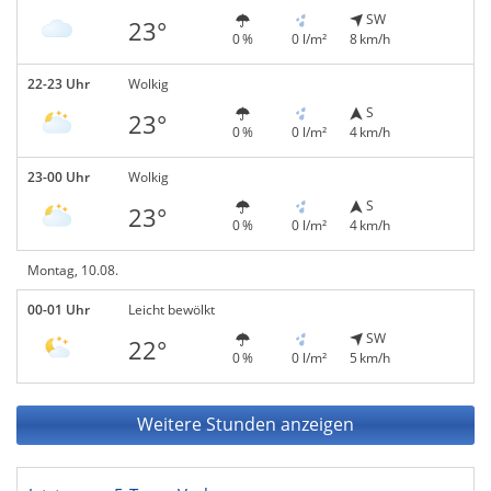
SW
23°
0 %
0 l/m²
8 km/h
22-23 Uhr
Wolkig
S
23°
0 %
0 l/m²
4 km/h
23-00 Uhr
Wolkig
S
23°
0 %
0 l/m²
4 km/h
Montag, 10.08.
00-01 Uhr
Leicht bewölkt
SW
22°
0 %
0 l/m²
5 km/h
Weitere Stunden anzeigen