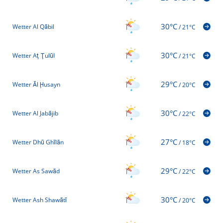
30°C
Wetter Al Qābil
/
21°C
30°C
Wetter Aţ Ţulūl
/
21°C
29°C
Wetter Āl Ḩusayn
/
20°C
30°C
Wetter Al Jabājib
/
22°C
27°C
Wetter Dhū Ghīlān
/
18°C
29°C
Wetter As Sawād
/
22°C
30°C
Wetter Ash Shawātī
/
20°C