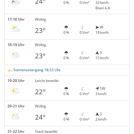
24°
0 %
0 l/m²
32 km/h
Böen k.A.
17-18 Uhr
Wolkig
W
23°
0 %
0 l/m²
19 km/h
18-19 Uhr
Wolkig
S
23°
0 %
0 l/m²
15 km/h
Sonnenuntergang 18:33 Uhr
19-20 Uhr
Leicht bewölkt
SW
22°
0 %
0 l/m²
3 km/h
20-21 Uhr
Wolkig
S
24°
0 %
0 l/m²
2 km/h
21-22 Uhr
Stark bewölkt