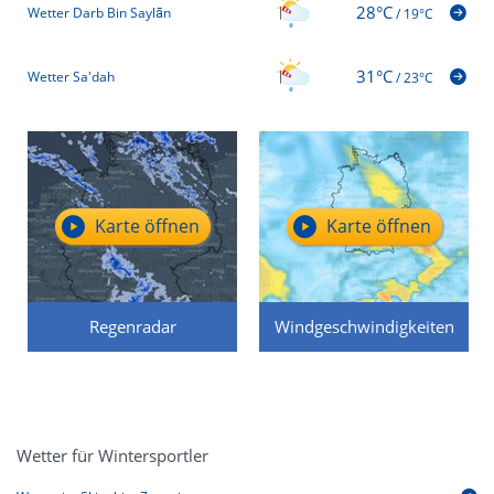
28°C
Wetter Darb Bin Saylān
/
19°C
31°C
Wetter Sa'dah
/
23°C
Karte öffnen
Karte öffnen
Regenradar
Windgeschwindigkeiten
Wetter für Wintersportler