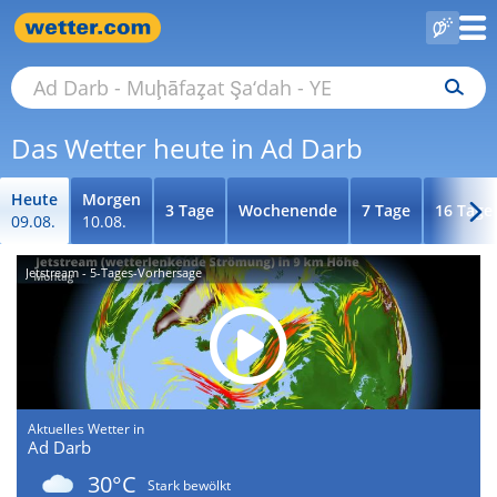
Das Wetter heute in Ad Darb
Heute
Morgen
3 Tage
Wochenende
7 Tage
16 Tage
09.08.
10.08.
Jetstream - 5-Tages-Vorhersage
Aktuelles Wetter in
Ad Darb
30°C
Stark bewölkt