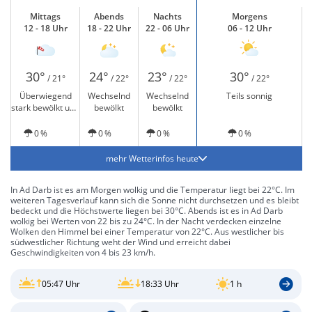
Mittags
Abends
Nachts
Morgens
12 - 18 Uhr
18 - 22 Uhr
22 - 06 Uhr
06 - 12 Uhr
30°
24°
23°
30°
/ 21°
/ 22°
/ 22°
/ 22°
Überwiegend
Wechselnd
Wechselnd
Teils sonnig
stark bewölkt und
bewölkt
bewölkt
windig
0 %
0 %
0 %
0 %
mehr Wetterinfos heute
In Ad Darb ist es am Morgen wolkig und die Temperatur liegt bei 22°C. Im
weiteren Tagesverlauf kann sich die Sonne nicht durchsetzen und es bleibt
bedeckt und die Höchstwerte liegen bei 30°C. Abends ist es in Ad Darb
wolkig bei Werten von 22 bis zu 24°C. In der Nacht verdecken einzelne
Wolken den Himmel bei einer Temperatur von 22°C. Aus westlicher bis
südwestlicher Richtung weht der Wind und erreicht dabei
Geschwindigkeiten von 4 bis 23 km/h.
05:47 Uhr
18:33 Uhr
1 h