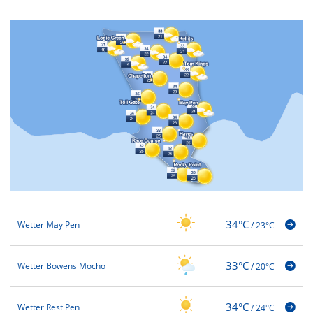
34°C
Wetter May Pen
/
23°C
33°C
Wetter Bowens Mocho
/
20°C
34°C
Wetter Rest Pen
/
24°C