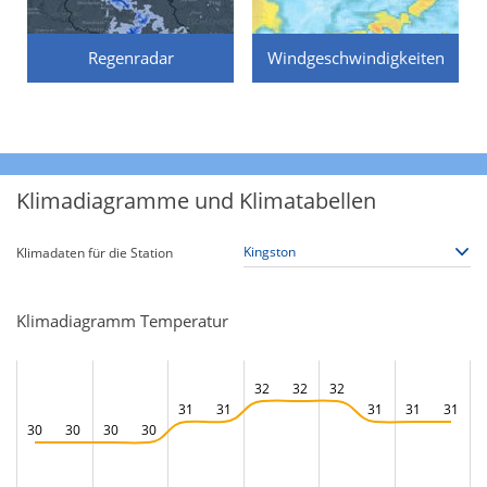
Regenradar
Windgeschwindigkeiten
Klimadiagramme und Klimatabellen
Klimadaten für die Station
Klimadiagramm Temperatur
32
32
32
31
31
31
31
31
30
30
30
30