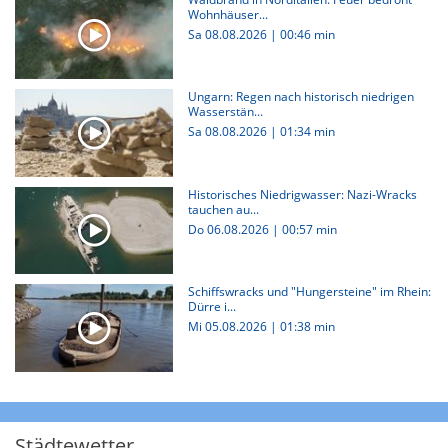
Wohnhäuser...
Sa 08.08.2026
|
00:46 min
Ungarn: Regen nach historisch niedrigen
Wasserstän...
Sa 08.08.2026
|
01:34 min
Historisches Niedrigwasser: Nazi-Wracks
tauchen au...
Do 06.08.2026
|
00:57 min
Schiffswracks und "Hungersteine" im Rhein:
Dürre i...
Mi 05.08.2026
|
01:38 min
Städtewetter