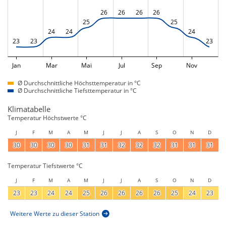
26
26
26
26
25
25
24
24
24
23
23
23
Jan
Mar
Mai
Jul
Sep
Nov
Ø Durchschnittliche Höchsttemperatur in °C
Ø Durchschnittliche Tiefsttemperatur in °C
Klimatabelle
Temperatur Höchstwerte °C
J
F
M
A
M
J
J
A
S
O
N
D
30
30
30
30
31
31
32
32
32
31
31
31
Temperatur Tiefstwerte °C
J
F
M
A
M
J
J
A
S
O
N
D
23
23
24
24
25
26
26
26
26
25
24
23
Weitere Werte zu dieser Station