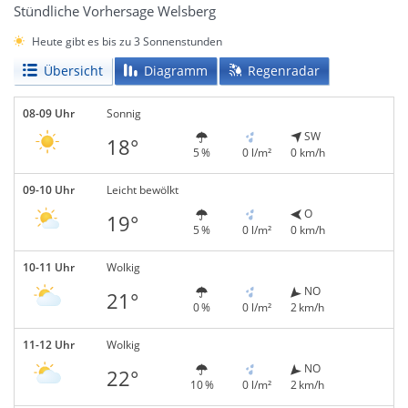
Stündliche Vorhersage Welsberg
Heute gibt es bis zu 3 Sonnenstunden
Übersicht
Diagramm
Regenradar
08-09 Uhr
Sonnig
SW
18°
5 %
0 l/m²
0 km/h
09-10 Uhr
Leicht bewölkt
O
19°
5 %
0 l/m²
0 km/h
10-11 Uhr
Wolkig
NO
21°
0 %
0 l/m²
2 km/h
11-12 Uhr
Wolkig
NO
22°
10 %
0 l/m²
2 km/h