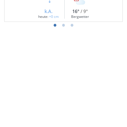
k.A.
16°
/ 9°
heute:
+0 cm
Bergwetter