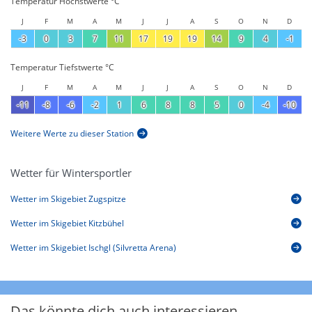
Temperatur Höchstwerte °C
J
F
M
A
M
J
J
A
S
O
N
D
-3
0
3
7
11
17
19
19
14
9
4
-1
Temperatur Tiefstwerte °C
J
F
M
A
M
J
J
A
S
O
N
D
-11
-8
-6
-2
1
6
8
8
5
0
-4
-10
Weitere Werte zu dieser Station
Wetter für Wintersportler
Wetter im Skigebiet Zugspitze
Wetter im Skigebiet Kitzbühel
Wetter im Skigebiet Ischgl (Silvretta Arena)
Das könnte dich auch interessieren