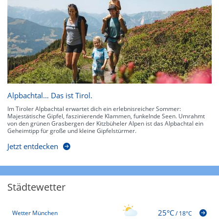
Alpbachtal… Das ist Tirol.
Im Tiroler Alpbachtal erwartet dich ein erlebnisreicher Sommer:
Majestätische Gipfel, faszinierende Klammen, funkelnde Seen. Umrahmt
von den grünen Grasbergen der Kitzbüheler Alpen ist das Alpbachtal ein
Geheimtipp für große und kleine Gipfelstürmer.
Jetzt entdecken
Städtewetter
25°C
Wetter München
/
18°C