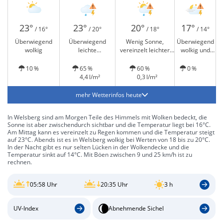
23°
23°
20°
17°
/ 16°
/ 20°
/ 18°
/ 14°
Überwiegend
Überwiegend
Wenig Sonne,
Überwiegend
wolkig
leichte
vereinzelt leichter
wolkig und
Regenschauer und
Regen und Gewitter
Gewitter
Gewitter möglich
möglich
möglich
10 %
65 %
60 %
0 %
4,4 l/m²
0,3 l/m²
mehr Wetterinfos heute
In Welsberg sind am Morgen Teile des Himmels mit Wolken bedeckt, die
Sonne ist aber zwischendurch sichtbar und die Temperatur liegt bei 16°C.
Am Mittag kann es vereinzelt zu Regen kommen und die Temperatur steigt
auf 23°C. Abends ist es in Welsberg wolkig bei Werten von 18 bis zu 20°C.
In der Nacht gibt es nur selten Lücken in der Wolkendecke und die
Temperatur sinkt auf 14°C. Mit Böen zwischen 9 und 25 km/h ist zu
rechnen.
05:58 Uhr
20:35 Uhr
3 h
UV-Index
Abnehmende Sichel