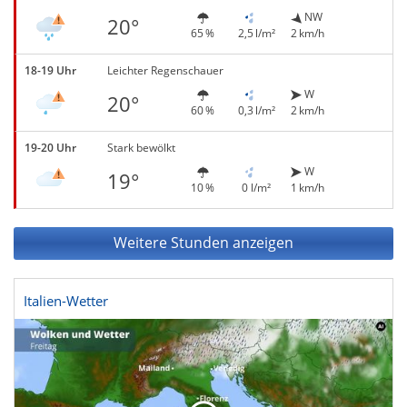
NW
20°
65 %
2,5 l/m²
2 km/h
18-19 Uhr
Leichter Regenschauer
W
20°
60 %
0,3 l/m²
2 km/h
19-20 Uhr
Stark bewölkt
W
19°
10 %
0 l/m²
1 km/h
Weitere Stunden anzeigen
Italien-Wetter