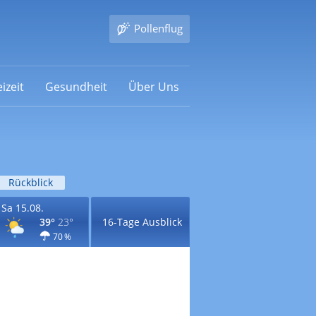
Pollenflug
izeit
Gesundheit
Über Uns
Rückblick
Sa 15.08.
39°
23°
16-Tage Ausblick
70 %