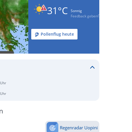
31°C
Sonnig
Feedback geben
Pollenflug heute
 Uhr
 Uhr
n
Regenradar Uopini