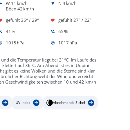
W
11 km/h
N
4 km/h
Böen 42 km/h
gefühlt
36° / 29°
gefühlt
27° / 22°
41 %
65 %
1015 hPa
1017 hPa
und die Temperatur liegt bei 21°C. Im Laufe des
klettert auf 36°C. Am Abend ist es in Uopini
t gibt es keine Wolken und die Sterne sind klar
nördlicher Richtung weht der Wind und erreicht
nen Geschwindigkeiten zwischen 10 und 42 km/h
UV-Index
Abnehmende Sichel