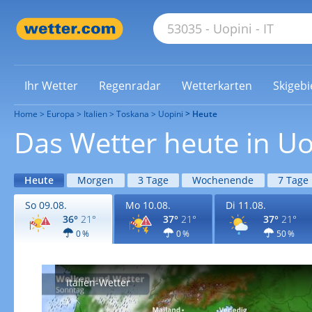
Ihr Wetter
Regenradar
Wetterkarten
Skigebi
Home
Europa
Italien
Toskana
Uopini
Heute
Das Wetter heute in Uo
Heute
Morgen
3 Tage
Wochenende
7 Tage
So 09.08.
Mo 10.08.
Di 11.08.
36°
21°
37°
21°
37°
21°
0 %
0 %
50 %
Italien-Wetter