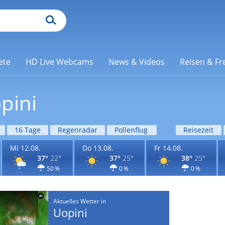
ete
HD Live Webcams
News & Videos
Reisen & Fre
pini
16 Tage
Regenradar
Pollenflug
Reisezeit
Mi 12.08.
Do 13.08.
Fr 14.08.
37°
22°
37°
25°
38°
25°
50 %
0 %
0 %
Aktuelles Wetter in
Uopini