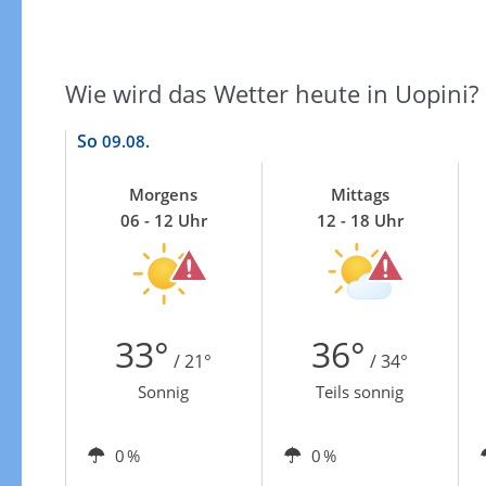
Zur Gewitterrisikokarte
Wie wird das Wetter heute in Uopini?
So
09.08.
Morgens
Mittags
06 - 12 Uhr
12 - 18 Uhr
33°
36°
/ 21°
/ 34°
Sonnig
Teils sonnig
0 %
0 %