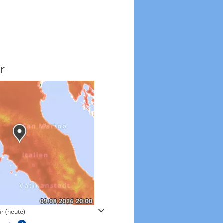
r
Windgeschwindigkeite
r (heute)
Windgeschwindigkeiten in 3h