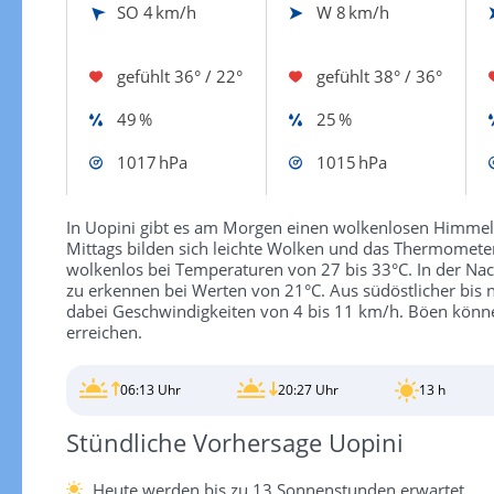
SO
4 km/h
W
8 km/h
gefühlt
36° / 22°
gefühlt
38° / 36°
49 %
25 %
1017 hPa
1015 hPa
In Uopini gibt es am Morgen einen wolkenlosen Himmel 
Mittags bilden sich leichte Wolken und das Thermometer 
wolkenlos bei Temperaturen von 27 bis 33°C. In der Nach
zu erkennen bei Werten von 21°C. Aus südöstlicher bis 
dabei Geschwindigkeiten von 4 bis 11 km/h. Böen kön
erreichen.
06:13 Uhr
20:27 Uhr
13 h
Stündliche Vorhersage Uopini
Heute werden bis zu 13 Sonnenstunden erwartet