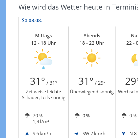
Zur Gewitterrisikokarte
Wie wird das Wetter heute in Termini
Sa
08.08.
Mittags
Abends
Na
12 - 18 Uhr
18 - 22 Uhr
22 - 
31°
31°
29
/ 31°
/ 29°
Zeitweise leichte
Überwiegend sonnig
Wechseln
Schauer, teils sonnig
70 %
|
0 %
0 %
1,4 l/m²
S
6 km/h
SW
7 km/h
N
8