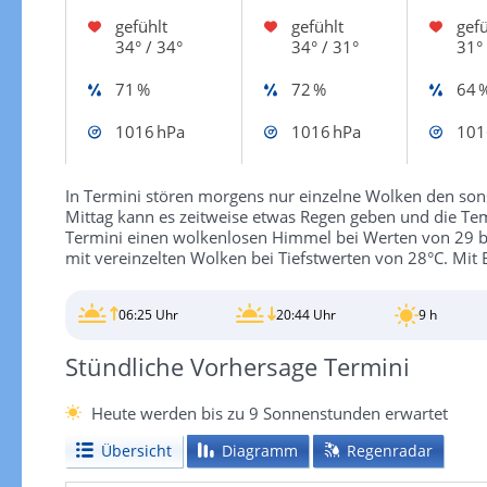
gefühlt
gefühlt
gefü
34° / 34°
34° / 31°
31° 
71 %
72 %
64 
1016 hPa
1016 hPa
101
In Termini stören morgens nur einzelne Wolken den so
Mittag kann es zeitweise etwas Regen geben und die Tem
Termini einen wolkenlosen Himmel bei Werten von 29 bis
mit vereinzelten Wolken bei Tiefstwerten von 28°C. Mit
06:25 Uhr
20:44 Uhr
9 h
Stündliche Vorhersage Termini
Heute werden bis zu 9 Sonnenstunden erwartet
Übersicht
Diagramm
Regenradar