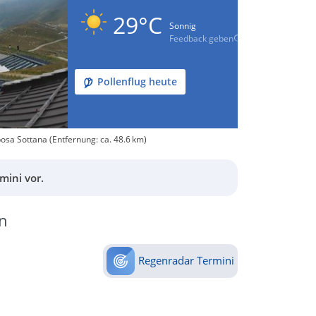
29°C
Sonnig
Feedback geben
Pollenflug heute
osa Sottana (Entfernung: ca. 48.6 km)
mini vor.
n
Regenradar Termini