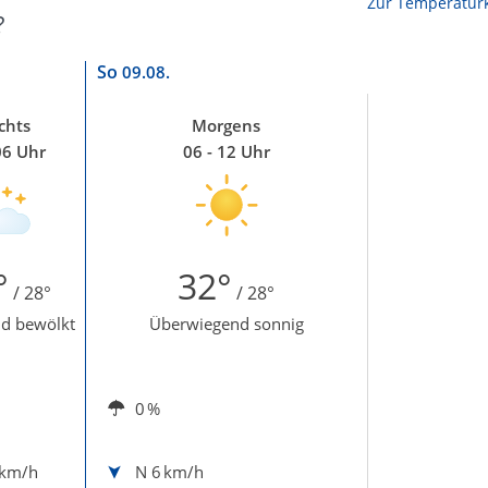
Zur Temperaturk
?
So
09.08.
chts
Morgens
06 Uhr
06 - 12 Uhr
°
32°
/ 28°
/ 28°
d bewölkt
Überwiegend sonnig
0 %
 km/h
N
6 km/h