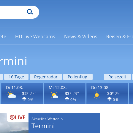
ete
HD Live Webcams
News & Videos
Reisen & Fre
rmini
16 Tage
Regenradar
Pollenflug
Reisezeit
Di 11.08.
Mi 12.08.
Do 13.08.
32°
27°
33°
29°
30°
29°
0 %
0 %
0 %
LIVE
Aktuelles Wetter in
Termini