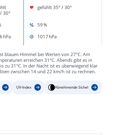
hlt
gefühlt
35° / 30°
/ 30°
%
59 %
6 hPa
1017 hPa
nst blauen Himmel bei Werten von 27°C. Am
peraturen erreichen 31°C. Abends gibt es in
 zu 31°C. In der Nacht ist es überwiegend klar
 Böen zwischen 14 und 22 km/h ist zu rechnen.
UV-Index
Abnehmende Sichel