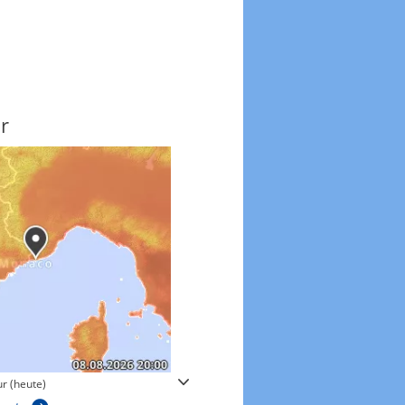
r
Windgeschwindigkeite
r (heute)
Windgeschwindigkeiten in 3h