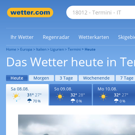
Ihr Wetter
Regenradar
Wetterkarten
Skigebi
Home
Europa
Italien
Ligurien
Termini
Heute
Das Wetter heute in Te
Heute
Morgen
3 Tage
Wochenende
7 Tage
Sa 08.08.
So 09.08.
Mo 10.08.
31°
27°
32°
28°
32°
27°
70 %
0 %
0 %