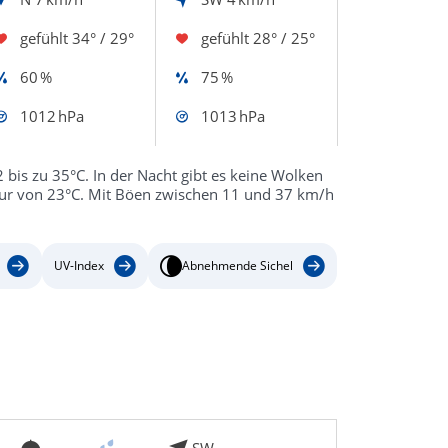
gefühlt
34° / 29°
gefühlt
28° / 25°
60 %
75 %
1012 hPa
1013 hPa
2 bis zu 35°C. In der Nacht gibt es keine Wolken
atur von 23°C. Mit Böen zwischen 11 und 37 km/h
UV-Index
Abnehmende Sichel
SW