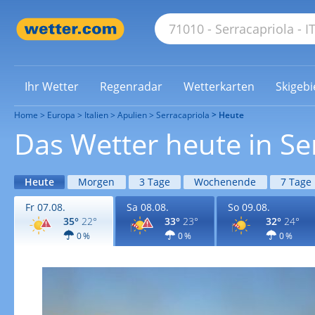
Ihr Wetter
Regenradar
Wetterkarten
Skigebi
Home
Europa
Italien
Apulien
Serracapriola
Heute
Das Wetter heute in Se
Heute
Morgen
3 Tage
Wochenende
7 Tage
Fr 07.08.
Sa 08.08.
So 09.08.
35°
22°
33°
23°
32°
24°
0 %
0 %
0 %