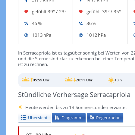
gefühlt
39° / 23°
gefühlt
39° / 35°
45 %
36 %
1013 hPa
1012 hPa
In Serracapriola ist es tagsüber sonnig bei Werten von 2
und die Sterne sind klar zu erkennen bei einer Temper
ist zu rechnen.
05:59 Uhr
20:11 Uhr
13 h
Stündliche Vorhersage Serracapriola
Heute werden bis zu 13 Sonnenstunden erwartet
Übersicht
Diagramm
Regenradar