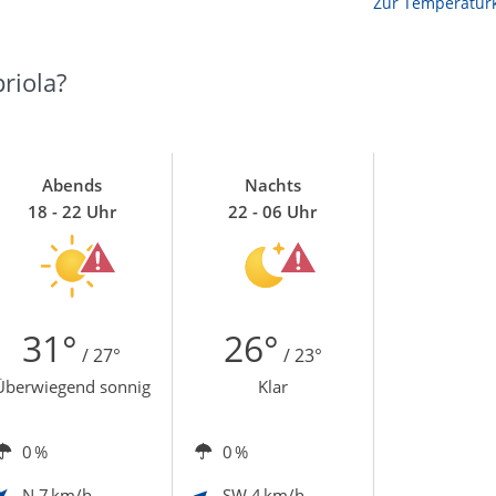
Zur Temperaturk
riola?
Abends
Nachts
18 - 22 Uhr
22 - 06 Uhr
31°
26°
/ 27°
/ 23°
Überwiegend sonnig
Klar
0 %
0 %
N
7 km/h
SW
4 km/h