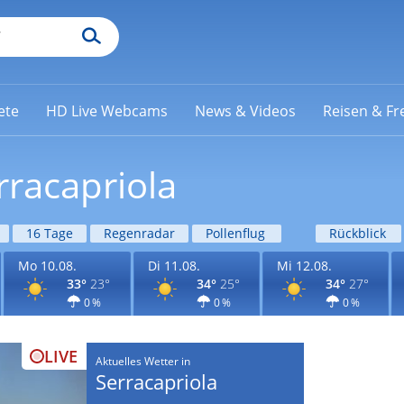
ete
HD Live Webcams
News & Videos
Reisen & Fre
rracapriola
16 Tage
Regenradar
Pollenflug
Rückblick
Mo 10.08.
Di 11.08.
Mi 12.08.
33°
23°
34°
25°
34°
27°
0 %
0 %
0 %
LIVE
Aktuelles Wetter in
Serracapriola