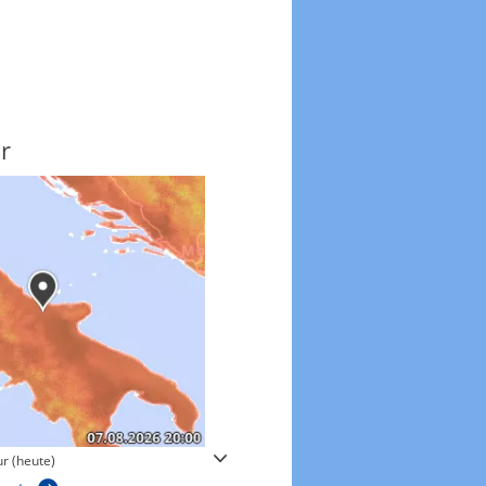
r
Windgeschwindigkeite
r (heute)
Windgeschwindigkeiten in 3h