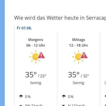
Zur Gewitterrisikokarte
Wie wird das Wetter heute in Serracap
Fr
07.08.
Morgens
Mittags
06 - 12 Uhr
12 - 18 Uhr
35°
35°
/ 22°
/ 32°
Sonnig
Sonnig
0 %
0 %
SW
7 km/h
N
17 km/h