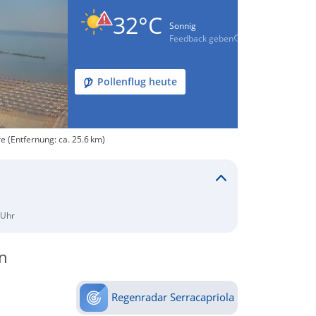
32°C
Sonnig
Feedback geben
Pollenflug heute
 (Entfernung: ca. 25.6 km)
 Uhr
n
Regenradar Serracapriola