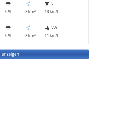
N
0 %
0 l/m²
13 km/h
NW
0 %
0 l/m²
11 km/h
 anzeigen