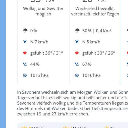
/ 29°
/ 24°
Wolkig und Gewitter
Wechselnd bewölkt,
möglich
vereinzelt leichter Regen
0 %
50 %
| 0,4 l/m²
N
7 km/h
N
5 km/h
gefühlt
36° / 31°
gefühlt
30° / 26°
44 %
67 %
1013 hPa
1016 hPa
In Savonera wechseln sich am Morgen Wolken und Sonn
Tagesverlauf ist es teils wolkig und teils heiter und die
Savonera vielfach wolkig und die Temperaturen liegen z
des Himmels mit Wolken bedeckt bei Tiefsttemperature
zwischen 19 und 27 km/h erreichen.