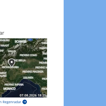
ar
n Regenradar