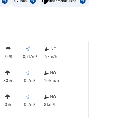
UV-Index
Abnehmende Sichel
NO
75 %
0,7 l/m²
6 km/h
NO
30 %
0 l/m²
10 km/h
NO
0 %
0 l/m²
8 km/h