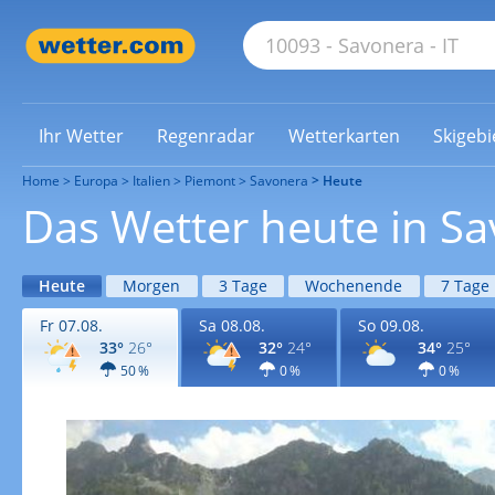
Ihr Wetter
Regenradar
Wetterkarten
Skigebi
Home
Europa
Italien
Piemont
Savonera
Heute
Das Wetter heute in S
Heute
Morgen
3 Tage
Wochenende
7 Tage
Fr 07.08.
Sa 08.08.
So 09.08.
33°
26°
32°
24°
34°
25°
50 %
0 %
0 %