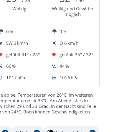
/ 24°
/ 30°
Wolkig
Wolkig und Gewitter
möglich
0 %
0 %
SW
3 km/h
O
6 km/h
gefühlt
31° / 24°
gefühlt
35° / 32°
66 %
44 %
1017 hPa
1016 hPa
e ab bei Temperaturen von 26°C. Im weiteren
 Temperatur erreicht 33°C. Am Abend ist es in
wischen 29 und 33 Grad. In der Nacht sind Teile
n von 24°C. Böen können Geschwindigkeiten