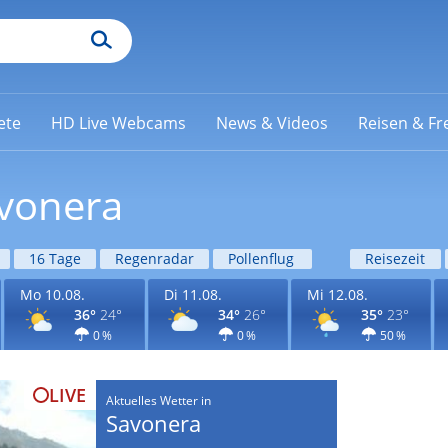
ete
HD Live Webcams
News & Videos
Reisen & Fre
avonera
16 Tage
Regenradar
Pollenflug
Reisezeit
Mo 10.08.
Di 11.08.
Mi 12.08.
36°
24°
34°
26°
35°
23°
0 %
0 %
50 %
LIVE
Aktuelles Wetter in
Savonera