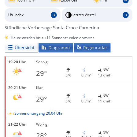
06:11 Uhr
20:04 Uhr
11 h
UV-Index
Letztes Viertel
Stündliche Vorhersage Santa Croce Camerina
Heute werden bis zu 11 Sonnenstunden erwartet
Übersicht
Diagramm
Regenradar
19-20 Uhr
Sonnig
NW
29°
5 %
0 l/m²
13 km/h
20-21 Uhr
Klar
NW
29°
5 %
0 l/m²
11 km/h
Sonnenuntergang 20:04 Uhr
21-22 Uhr
Wolkig
NW
28°