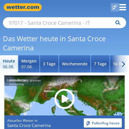
Das Wetter heute in Santa Croce
Camerina
Heute
Morgen
3 Tage
Wochenende
7 Tage
16 Tage
06.08.
07.08.
Italien-Wetter
Aktuelles Wetter in
Pollenflug heute
Santa Croce Camerina