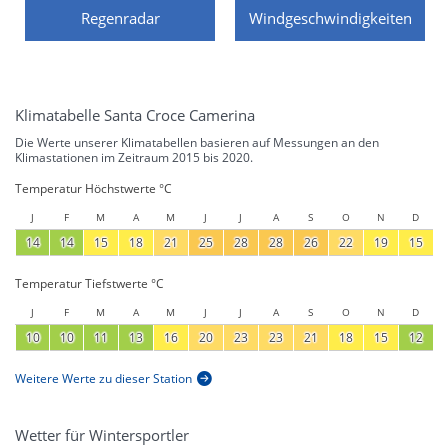
Regenradar
Windgeschwindigkeiten
Klimatabelle Santa Croce Camerina
Die Werte unserer Klimatabellen basieren auf Messungen an den
Klimastationen im Zeitraum 2015 bis 2020.
Temperatur Höchstwerte °C
J
F
M
A
M
J
J
A
S
O
N
D
14
14
15
18
21
25
28
28
26
22
19
15
Temperatur Tiefstwerte °C
J
F
M
A
M
J
J
A
S
O
N
D
10
10
11
13
16
20
23
23
21
18
15
12
Weitere Werte zu dieser Station
Wetter für Wintersportler