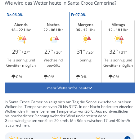
Wie wird das Wetter heute in Santa Croce Camerina?
Do
06.08.
Fr
07.08.
Abends
Nachts
Morgens
Mittags
18 - 22 Uhr
22 - 06 Uhr
06 - 12 Uhr
12 - 18 Uhr
29°
27°
31°
32°
/ 27°
/ 26°
/ 26°
/ 31°
Teils sonnig und
Wechselnd
Sonnig
Teils sonnig und
Gewitter möglich
bewölkt
Gewitter möglich
0 %
0 %
0 %
0 %
mehr Wetterinfos heute
In Santa Croce Camerina zeigt sich am Tag die Sonne zwischen einzelnen
Wolken bei Temperaturen von 26 bis 31°C. In der Nacht bedecken einzelne
Wolken den Himmel bei einer Temperatur von 26°C. Aus nordwestlicher
bis nordöstlicher Richtung weht der Wind und erreicht dabei
Geschwindigkeiten von 6 bis 20 km/h. Mit Böen zwischen 17 und 40 km/h
ist zu rechnen.