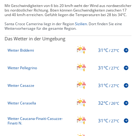
Mit Geschwindigkeiten von 6 bis 20 km/h weht der Wind aus nordwestlicher
bis nordöstlicher Richtung. Böen können Geschwindigkeiten zwischen 17
und 40 km/h erreichen. Gefühlt liegen die Temperaturen bei 28 bis 34°C.
Santa Croce Camerina liegt in der Region
Sizilien
. Dort finden Sie eine
Wettervorhersage für die gesamte Region.
Das Wetter in der Umgebung
31°C
Wetter Biddemi
/
27°C
31°C
Wetter Pellegrino
/
27°C
31°C
Wetter Casazze
/
27°C
32°C
Wetter Cerasella
/
26°C
Wetter Caucana-Finaiti-Casuzze-
31°C
/
27°C
Finaiti N.