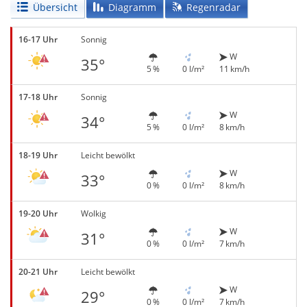
Übersicht
Diagramm
Regenradar
16-17 Uhr
Sonnig
W
35°
5 %
0 l/m²
11 km/h
17-18 Uhr
Sonnig
W
34°
5 %
0 l/m²
8 km/h
18-19 Uhr
Leicht bewölkt
W
33°
0 %
0 l/m²
8 km/h
19-20 Uhr
Wolkig
W
31°
0 %
0 l/m²
7 km/h
20-21 Uhr
Leicht bewölkt
W
29°
0 %
0 l/m²
7 km/h