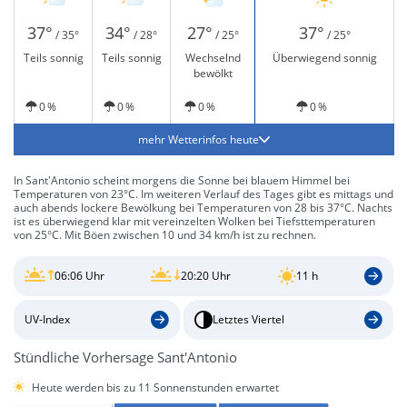
37°
34°
27°
37°
/ 35°
/ 28°
/ 25°
/ 25°
Teils sonnig
Teils sonnig
Wechselnd
Überwiegend sonnig
bewölkt
0 %
0 %
0 %
0 %
mehr Wetterinfos heute
In Sant'Antonio scheint morgens die Sonne bei blauem Himmel bei
Temperaturen von 23°C. Im weiteren Verlauf des Tages gibt es mittags und
auch abends lockere Bewölkung bei Temperaturen von 28 bis 37°C. Nachts
ist es überwiegend klar mit vereinzelten Wolken bei Tiefsttemperaturen
von 25°C. Mit Böen zwischen 10 und 34 km/h ist zu rechnen.
06:06 Uhr
20:20 Uhr
11 h
UV-Index
Letztes Viertel
Stündliche Vorhersage Sant'Antonio
Heute werden bis zu 11 Sonnenstunden erwartet