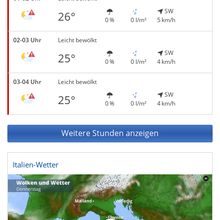
SW
26°
0 %
0 l/m²
5 km/h
02-03 Uhr
Leicht bewölkt
SW
25°
0 %
0 l/m²
4 km/h
03-04 Uhr
Leicht bewölkt
SW
25°
0 %
0 l/m²
4 km/h
Weitere Stunden anzeigen
Italien-Wetter