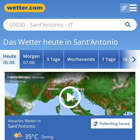
Das Wetter heute in Sant'Antonio
Heute
Morgen
3 Tage
Wochenende
7 Tage
16 Tage
06.08.
07.08.
Italien-Wetter
Aktuelles Wetter in
Pollenflug heute
Sant'Antonio
35°C
Sonnig