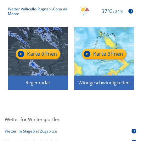
Wetter Vallicelle-Pugnani-Cona del
37°C
/
24°C
Monte
Karte öffnen
Karte öffnen
Regenradar
Windgeschwindigkeiten
Wetter für Wintersportler
Wetter im Skigebiet Zugspitze