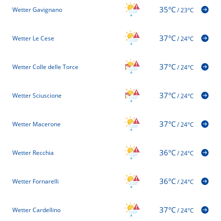
35°C
Wetter Gavignano
/
23°C
37°C
Wetter Le Cese
/
24°C
37°C
Wetter Colle delle Torce
/
24°C
37°C
Wetter Sciuscione
/
24°C
37°C
Wetter Macerone
/
24°C
36°C
Wetter Recchia
/
24°C
36°C
Wetter Fornarelli
/
24°C
37°C
Wetter Cardellino
/
24°C