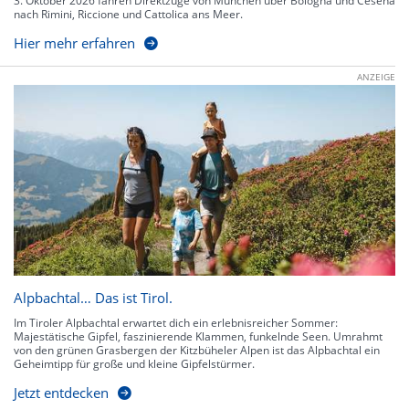
3. Oktober 2026 fahren Direktzüge von München über Bologna und Cesena
nach Rimini, Riccione und Cattolica ans Meer.
Hier mehr erfahren
ANZEIGE
Alpbachtal… Das ist Tirol.
Im Tiroler Alpbachtal erwartet dich ein erlebnisreicher Sommer:
Majestätische Gipfel, faszinierende Klammen, funkelnde Seen. Umrahmt
von den grünen Grasbergen der Kitzbüheler Alpen ist das Alpbachtal ein
Geheimtipp für große und kleine Gipfelstürmer.
Jetzt entdecken