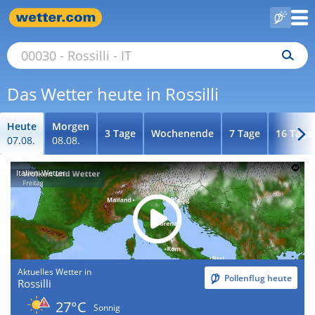
Das Wetter heute in Rossilli
Heute
Morgen
3 Tage
Wochenende
7 Tage
16 Tage
07.08.
08.08.
Italien-Wetter
Aktuelles Wetter in
Pollenflug heute
Rossilli
27°C
Sonnig