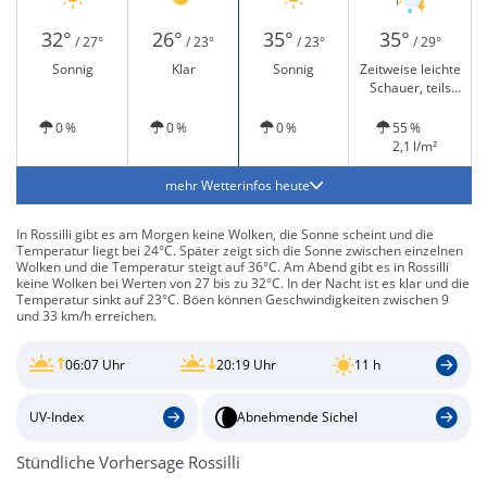
32°
26°
35°
35°
/ 27°
/ 23°
/ 23°
/ 29°
Sonnig
Klar
Sonnig
Zeitweise leichte
Schauer, teils
sonnig und Gewitter
möglich
0 %
0 %
0 %
55 %
2,1 l/m²
mehr Wetterinfos heute
In Rossilli gibt es am Morgen keine Wolken, die Sonne scheint und die
Temperatur liegt bei 24°C. Später zeigt sich die Sonne zwischen einzelnen
Wolken und die Temperatur steigt auf 36°C. Am Abend gibt es in Rossilli
keine Wolken bei Werten von 27 bis zu 32°C. In der Nacht ist es klar und die
Temperatur sinkt auf 23°C. Böen können Geschwindigkeiten zwischen 9
und 33 km/h erreichen.
06:07 Uhr
20:19 Uhr
11 h
UV-Index
Abnehmende Sichel
Stündliche Vorhersage Rossilli