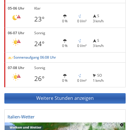
05-06 Uhr
Klar
S
23°
0 %
0 l/m²
3 km/h
06-07 Uhr
Sonnig
S
24°
0 %
0 l/m²
3 km/h
Sonnenaufgang 06:08 Uhr
07-08 Uhr
Sonnig
SO
26°
0 %
0 l/m²
1 km/h
Weitere Stunden anzeigen
Italien-Wetter