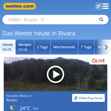
Das Wetter heute in Rivara
Heute
Morgen
3 Tage
Wochenende
7 Tage
16 Tage
08.08.
09.08.
LIVE
Aktuelles Wetter in
Pollenflug heute
Rivara
24°C
Klar