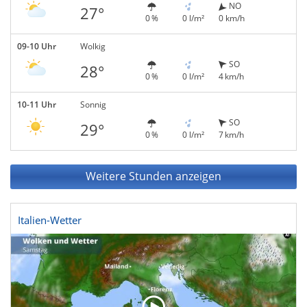
NO
27°
0 %
0 l/m²
0 km/h
09-10 Uhr
Wolkig
SO
28°
0 %
0 l/m²
4 km/h
10-11 Uhr
Sonnig
SO
29°
0 %
0 l/m²
7 km/h
Weitere Stunden anzeigen
Italien-Wetter