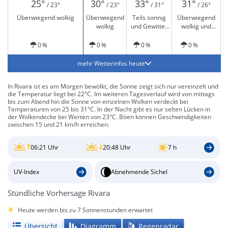
25°
30°
33°
31°
/ 23°
/ 23°
/ 31°
/ 26°
Überwiegend wolkig
Überwiegend
Teils sonnig
Überwiegend
wolkig
und Gewitter
wolkig und
möglich
Gewitter möglich
0 %
0 %
0 %
0 %
mehr Wetterinfos heute
In Rivara ist es am Morgen bewölkt, die Sonne zeigt sich nur vereinzelt und
die Temperatur liegt bei 22°C. Im weiteren Tagesverlauf wird von mittags
bis zum Abend hin die Sonne von einzelnen Wolken verdeckt bei
Temperaturen von 25 bis 31°C. In der Nacht gibt es nur selten Lücken in
der Wolkendecke bei Werten von 23°C. Böen können Geschwindigkeiten
zwischen 15 und 21 km/h erreichen.
06:21 Uhr
20:48 Uhr
7 h
UV-Index
Abnehmende Sichel
Stündliche Vorhersage Rivara
Heute werden bis zu 7 Sonnenstunden erwartet
Übersicht
Diagramm
Regenradar