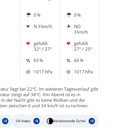
0 %
0 %
N
3 km/h
NO
3 km/h
gefühlt
gefühlt
32° / 27°
27° / 25°
65 %
66 %
1017 hPa
1017 hPa
tur liegt bei 22°C. Im weiteren Tagesverlauf gibt
tur steigt auf 34°C. Am Abend ist es in
 In der Nacht gibt es keine Wolken und die
Böen zwischen 6 und 34 km/h ist zu rechnen.
UV-Index
Abnehmende Sichel