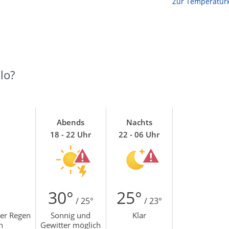
Zur Temperaturk
lo?
Abends
Nachts
18 - 22 Uhr
22 - 06 Uhr
30°
25°
/ 25°
/ 23°
hter Regen
Sonnig und
Klar
h
Gewitter möglich