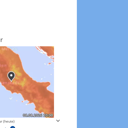
r
Windgeschwindigkeite
r (heute)
Windgeschwindigkeiten in 3h