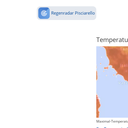
Regenradar Pisciarello
Regenradar
Temperatu
Maximal-Temperatu
Zum animierten Regenradar