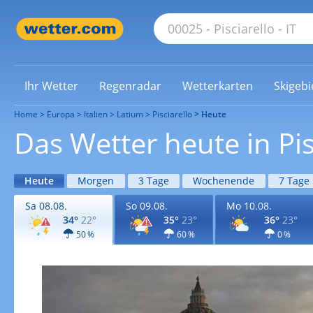
Ihr Wetter
Regenradar
Wetterkarten
Skigebi
Home
Europa
Italien
Latium
Pisciarello
Heute
Das Wetter heute in Pis
Heute
Morgen
3 Tage
Wochenende
7 Tage
Sa 08.08.
So 09.08.
Mo 10.08.
34°
22°
35°
23°
36°
23°
50 %
60 %
0 %