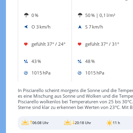
0 %
50 %
| 0,1 l/m²
O
3 km/h
S
7 km/h
gefühlt
37° / 24°
gefühlt
37° / 31°
43 %
48 %
1015 hPa
1015 hPa
In Pisciarello scheint morgens die Sonne und die Tempera
es eine Mischung aus Sonne und Wolken und die Tempera
Pisciarello wolkenlos bei Temperaturen von 25 bis 30°C.
Sterne sind klar zu erkennen bei Werten von 23°C. Mit 
06:08 Uhr
20:18 Uhr
11 h