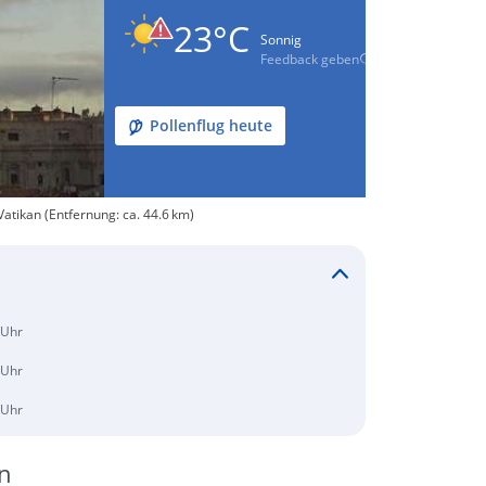
23°C
Sonnig
Feedback geben
Pollenflug heute
atikan (Entfernung: ca. 44.6 km)
 Uhr
 Uhr
 Uhr
n