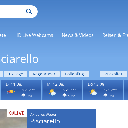
ete
HD Live Webcams
News & Videos
Reisen & Fre
ciarello
16 Tage
Regenradar
Pollenflug
Rückblick
Di 11.08.
Mi 12.08.
Do 13.08.
36°
23°
35°
27°
37°
28°
0 %
50 %
0 %
LIVE
Aktuelles Wetter in
Pisciarello