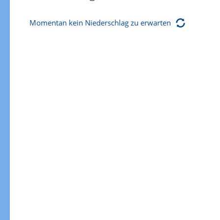
Momentan kein Niederschlag zu erwarten
Gewitterrisiko
Gewitterrisiko in 3h