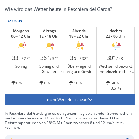
Wie wird das Wetter heute in Peschiera del Garda?
Do
06.08.
Morgens
Mittags
Abends
Nachts
06 - 12 Uhr
12 - 18 Uhr
18 - 22 Uhr
22 - 06 Uhr
33°
36°
35°
30°
/ 27°
/ 34°
/ 32°
/ 28°
Sonnig
Sonnig und
Überwiegend
Wechselnd bewölkt,
Gewitter
sonnig und Gewitter
vereinzelt leichter
möglich
möglich
Regen
0 %
0 %
10 %
50 %
0,6 l/m²
mehr Wetterinfos heute
In Peschiera del Garda gibt es den ganzen Tag strahlenden Sonnenschein
bei Temperaturen von 27 bis 36°C. Nachts ist es locker bewölkt bei
Tiefsttemperaturen von 28°C. Mit Böen zwischen 8 und 22 km/h ist zu
rechnen.