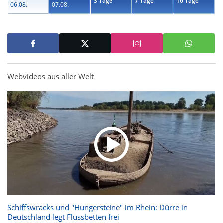
3 Tage
7 Tage
16 Tage
06.08.
07.08.
Webvideos aus aller Welt
Schiffswracks und "Hungersteine" im Rhein: Dürre in
Deutschland legt Flussbetten frei