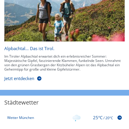
Alpbachtal… Das ist Tirol.
Im Tiroler Alpbachtal erwartet dich ein erlebnisreicher Sommer:
Majestätische Gipfel, faszinierende Klammen, funkelnde Seen. Umrahmt
von den grünen Grasbergen der Kitzbüheler Alpen ist das Alpbachtal ein
Geheimtipp für große und kleine Gipfelstürmer.
Jetzt entdecken
Städtewetter
25°C
Wetter München
/
20°C