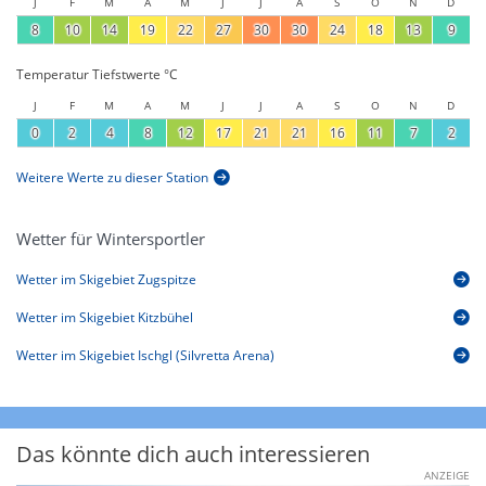
J
F
M
A
M
J
J
A
S
O
N
D
8
10
14
19
22
27
30
30
24
18
13
9
Temperatur Tiefstwerte °C
J
F
M
A
M
J
J
A
S
O
N
D
0
2
4
8
12
17
21
21
16
11
7
2
Weitere Werte zu dieser Station
Wetter für Wintersportler
Wetter im Skigebiet Zugspitze
Wetter im Skigebiet Kitzbühel
Wetter im Skigebiet Ischgl (Silvretta Arena)
Das könnte dich auch interessieren
ANZEIGE