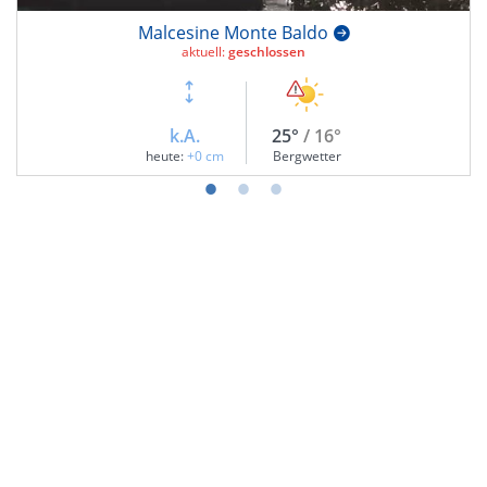
Malcesine Monte Baldo
aktuell:
geschlossen
k.A.
25°
/ 16°
heute:
+0 cm
Bergwetter