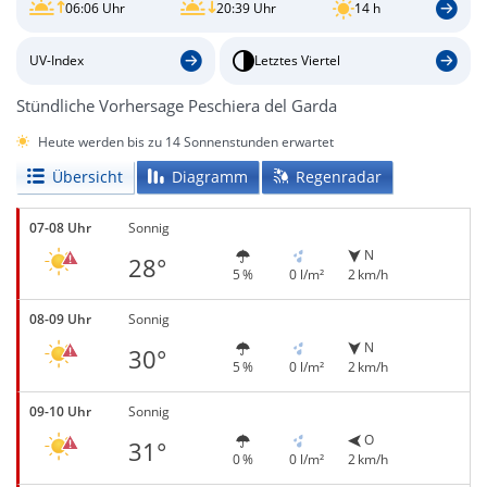
06:06 Uhr
20:39 Uhr
14 h
UV-Index
Letztes Viertel
Stündliche Vorhersage Peschiera del Garda
Heute werden bis zu 14 Sonnenstunden erwartet
Übersicht
Diagramm
Regenradar
07-08 Uhr
Sonnig
N
28°
5 %
0 l/m²
2 km/h
08-09 Uhr
Sonnig
N
30°
5 %
0 l/m²
2 km/h
09-10 Uhr
Sonnig
O
31°
0 %
0 l/m²
2 km/h