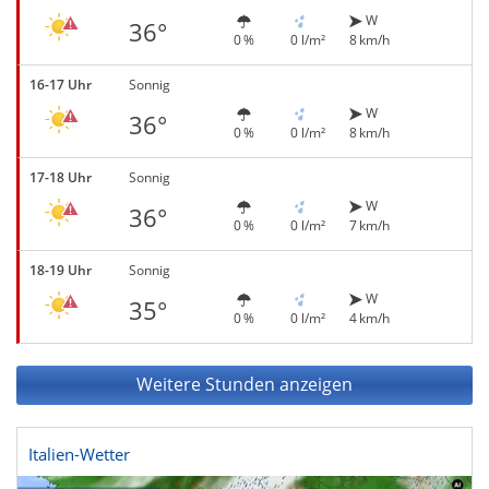
W
36°
0 %
0 l/m²
8 km/h
16-17 Uhr
Sonnig
W
36°
0 %
0 l/m²
8 km/h
17-18 Uhr
Sonnig
W
36°
0 %
0 l/m²
7 km/h
18-19 Uhr
Sonnig
W
35°
0 %
0 l/m²
4 km/h
Weitere Stunden anzeigen
Italien-Wetter