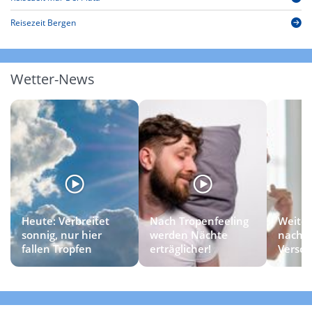
Reisezeit Bergen
Wetter-News
Heute: Verbreitet
Nach Tropenfeeling
Weiter
sonnig, nur hier
werden Nächte
nach
fallen Tropfen
erträglicher!
Versc