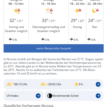
06 - 12 Uhr
12 - 18 Uhr
18 - 22 Uhr
22 - 06 Uhr
32°
33°
29°
24°
/ 21°
/ 31°
/ 25°
/ 21°
Sonnig und
Überwiegend wolkig und
Sonnig
Klar
Gewitter möglich
Gewitter möglich
0 %
0 %
0 %
0 %
mehr Wetterinfos heute
In Nicosia strahlt am Morgen die Sonne bei Werten von 21°C. Gegen später
gibt es nur selten Lücken in der Wolkendecke bei Höchsttemperaturen bis
zu 33°C. Abends gibt es in Nicosia keine Wolken bei Temperaturen von 25
bis 29°C. Nachts ist es wolkenlos bei Tiefstwerten von 21°C. Mit Böen
zwischen 14 und 35 km/h ist zu rechnen.
06:13 Uhr
20:02 Uhr
9 h
UV-Index
Abnehmende Sichel
Stündliche Vorhersage Nicosia