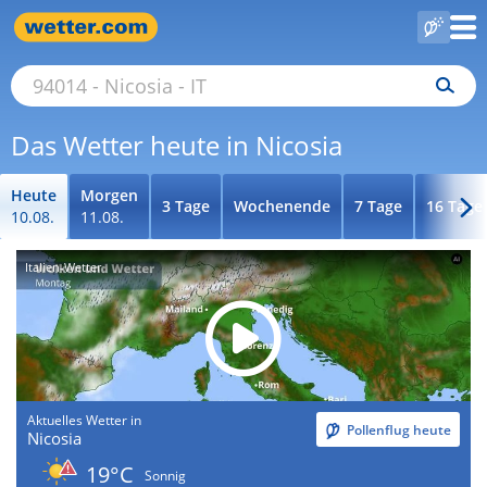
Das Wetter heute in Nicosia
Heute
Morgen
3 Tage
Wochenende
7 Tage
16 Tage
10.08.
11.08.
Italien-Wetter
Aktuelles Wetter in
Pollenflug heute
Nicosia
19°C
Sonnig