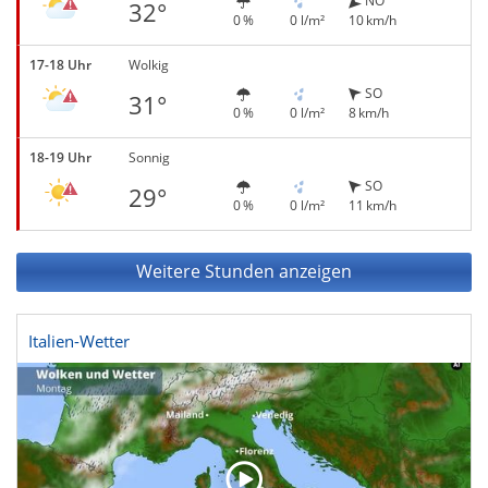
NO
32°
0 %
0 l/m²
10 km/h
17-18 Uhr
Wolkig
SO
31°
0 %
0 l/m²
8 km/h
18-19 Uhr
Sonnig
SO
29°
0 %
0 l/m²
11 km/h
Weitere Stunden anzeigen
Italien-Wetter