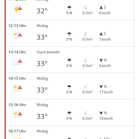
S
32°
0 %
0 l/m²
6 km/h
12-13 Uhr
Wolkig
S
33°
0 %
0 l/m²
5 km/h
13-14 Uhr
Stark bewölkt
N
33°
0 %
0 l/m²
6 km/h
14-15 Uhr
Wolkig
N
33°
0 %
0 l/m²
17 km/h
15-16 Uhr
Wolkig
N
33°
0 %
0 l/m²
18 km/h
16-17 Uhr
Wolkig