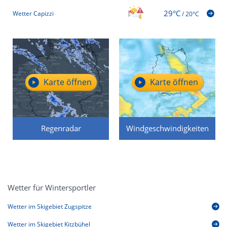
29°C
Wetter Capizzi
/
20°C
Karte öffnen
Karte öffnen
Regenradar
Windgeschwindigkeiten
Wetter für Wintersportler
Wetter im Skigebiet Zugspitze
Wetter im Skigebiet Kitzbühel