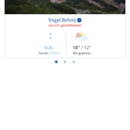
Vogel Bohinj
aktuell:
geschlossen
k.A.
18°
/ 12°
heute:
+0 cm
Bergwetter