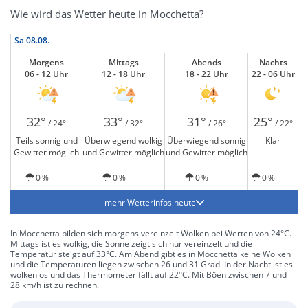
Wie wird das Wetter heute in Mocchetta?
Sa
08.08.
Morgens
Mittags
Abends
Nachts
06 - 12 Uhr
12 - 18 Uhr
18 - 22 Uhr
22 - 06 Uhr
32°
33°
31°
25°
/ 24°
/ 32°
/ 26°
/ 22°
Teils sonnig und
Überwiegend wolkig
Überwiegend sonnig
Klar
Gewitter möglich
und Gewitter möglich
und Gewitter möglich
0 %
0 %
0 %
0 %
mehr Wetterinfos heute
In Mocchetta bilden sich morgens vereinzelt Wolken bei Werten von 24°C.
Mittags ist es wolkig, die Sonne zeigt sich nur vereinzelt und die
Temperatur steigt auf 33°C. Am Abend gibt es in Mocchetta keine Wolken
und die Temperaturen liegen zwischen 26 und 31 Grad. In der Nacht ist es
wolkenlos und das Thermometer fällt auf 22°C. Mit Böen zwischen 7 und
28 km/h ist zu rechnen.