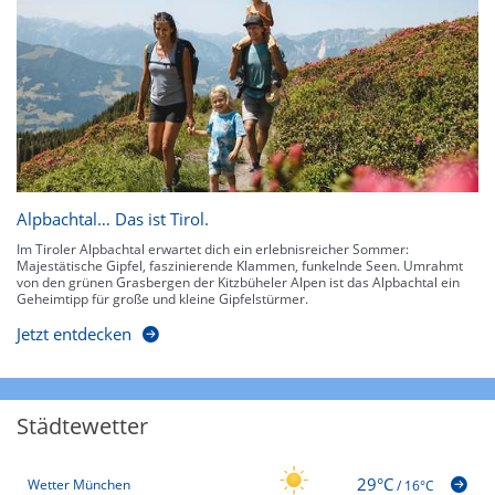
Alpbachtal… Das ist Tirol.
Im Tiroler Alpbachtal erwartet dich ein erlebnisreicher Sommer:
Majestätische Gipfel, faszinierende Klammen, funkelnde Seen. Umrahmt
von den grünen Grasbergen der Kitzbüheler Alpen ist das Alpbachtal ein
Geheimtipp für große und kleine Gipfelstürmer.
Jetzt entdecken
Städtewetter
29°C
Wetter München
/
16°C