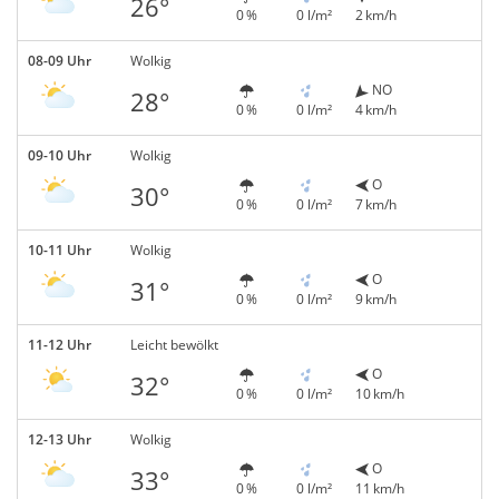
26°
0 %
0 l/m²
2 km/h
08-09 Uhr
Wolkig
NO
28°
0 %
0 l/m²
4 km/h
09-10 Uhr
Wolkig
O
30°
0 %
0 l/m²
7 km/h
10-11 Uhr
Wolkig
O
31°
0 %
0 l/m²
9 km/h
11-12 Uhr
Leicht bewölkt
O
32°
0 %
0 l/m²
10 km/h
12-13 Uhr
Wolkig
O
33°
0 %
0 l/m²
11 km/h