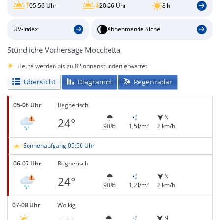
05:56 Uhr
20:26 Uhr
8 h
UV-Index
Abnehmende Sichel
Stündliche Vorhersage Mocchetta
Heute werden bis zu 8 Sonnenstunden erwartet
Übersicht
Diagramm
Regenradar
05-06 Uhr
Regnerisch
N
24°
90 %
1,5 l/m²
2 km/h
Sonnenaufgang 05:56 Uhr
06-07 Uhr
Regnerisch
N
24°
90 %
1,2 l/m²
2 km/h
07-08 Uhr
Wolkig
N