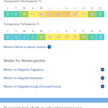
Temperatur Höchstwerte °C
J
F
M
A
M
J
J
A
S
O
N
D
7
9
13
17
20
25
28
28
23
17
12
9
Temperatur Tiefstwerte °C
J
F
M
A
M
J
J
A
S
O
N
D
0
2
4
8
12
16
19
19
15
10
6
2
Weitere Werte zu dieser Station
Wetter für Wintersportler
Wetter im Skigebiet Zugspitze
Wetter im Skigebiet Kitzbühel
Wetter im Skigebiet Ischgl (Silvretta Arena)